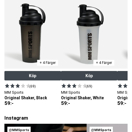
+ 4 Färger
+ 4 Färger
Köp
Köp
(69)
(69)
MM Sports
MM Sports
MM Spo
Original Shaker, Black
Original Shaker, White
Origina
59
:-
59
:-
59
:-
Instagram
@MMSports
@MMSports