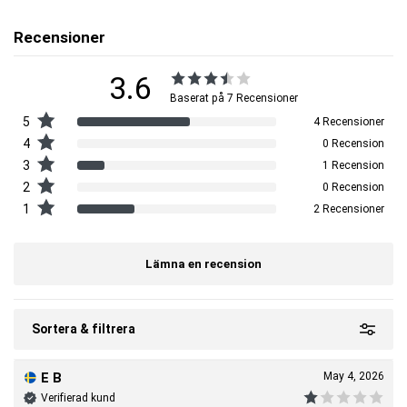
Liten och behändig – Rymmer 500 ml. Tar liten plats i träningsväskan.
Smart – extrabehållare för pwo, proteinpulver, kapslar, tabletter, nycklar,
småsaker.
Recensioner
Läcksäker
Fri från giftiga plaster (som BPA och DEHP)
3.6
Tål maskindisk och mikrovågsugn.
Köldtålig – kan stå i frysen.
Baserat på 7 Recensioner
Rymmer:
5
4 Recensioner
500 ml
4
0 Recension
3
1 Recension
Artnr:
8208450001-1000
2
0 Recension
Tillverkare:
MM Sports
1
2 Recensioner
EAN:
7340224407005
Lämna en recension
Sortera & filtrera
E B
May 4, 2026
Verifierad kund