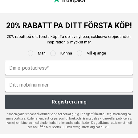
20% RABATT PÅ DITT FÖRSTA KÖP!
20% rabatt på ditt första köp! Ta del av nyheter, exklusiva erbjudanden,
inspiration & mycket mer.
Man
Kvinna
Vill ej ange
*Koden gäller endast på ordinarie priser och är giltig i 7 dagar från att du registrerat dig på
mmsports.se. Koden är endast för personligt bruk och får inte delas vidare eller publiceras.
Kan ej kombineras med studentrabatt eller andra rabattkoder. Du godkänner att ta emot mejl
och SMS från MM Sports. Du kan avregistrera dig när du vill!