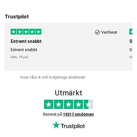
Trustpilot
Verifierat
Extremt snabbt
Sna
Extremt snabbt
Snab
Alex,
19 juli
Anni
Visar våra 4- och 5-stjärniga omdömen
Utmärkt
Baserat på
19217 omdömen