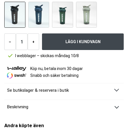
Antal
produkter
LÄGG I KUNDVAGN
−
+
I webblager – skickas måndag 10/8
Köp nu, betala inom 30 dagar
Snabb och säker betalning
Se butikslager & reservera i butik
Beskrivning
MM Sports Midi Shaker
En mindre variant av vår populära Mega Shaker. Nu 600 ml, och alldeles
Andra köpte även