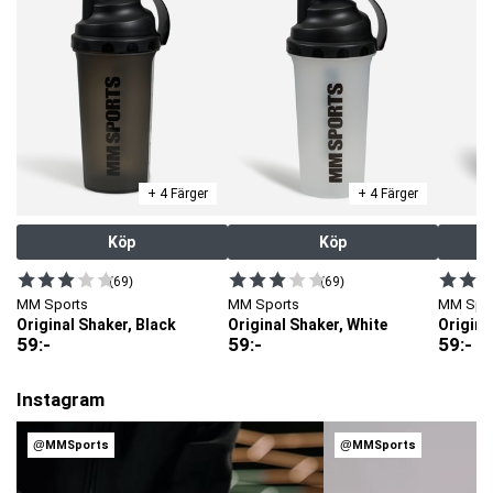
+ 4 Färger
+ 4 Färger
Köp
Köp
(69)
(69)
MM Sports
MM Sports
MM Spo
Original Shaker, Black
Original Shaker, White
Origina
59
:-
59
:-
59
:-
Instagram
@MMSports
@MMSports