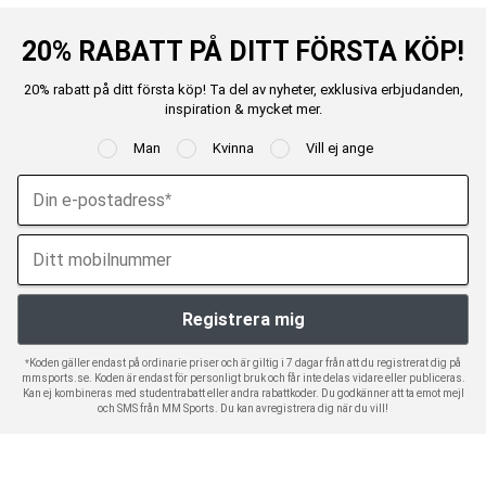
20% RABATT PÅ DITT FÖRSTA KÖP!
20% rabatt på ditt första köp! Ta del av nyheter, exklusiva erbjudanden,
inspiration & mycket mer.
Man
Kvinna
Vill ej ange
*Koden gäller endast på ordinarie priser och är giltig i 7 dagar från att du registrerat dig på
mmsports.se. Koden är endast för personligt bruk och får inte delas vidare eller publiceras.
Kan ej kombineras med studentrabatt eller andra rabattkoder. Du godkänner att ta emot mejl
och SMS från MM Sports. Du kan avregistrera dig när du vill!