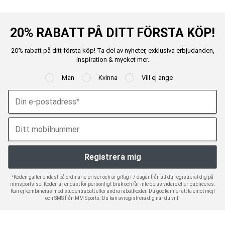
20% RABATT PÅ DITT FÖRSTA KÖP!
20% rabatt på ditt första köp! Ta del av nyheter, exklusiva erbjudanden,
inspiration & mycket mer.
Man
Kvinna
Vill ej ange
*Koden gäller endast på ordinarie priser och är giltig i 7 dagar från att du registrerat dig på
mmsports.se. Koden är endast för personligt bruk och får inte delas vidare eller publiceras.
Kan ej kombineras med studentrabatt eller andra rabattkoder. Du godkänner att ta emot mejl
och SMS från MM Sports. Du kan avregistrera dig när du vill!