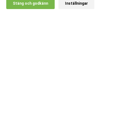
Stäng och godkänn
Inställningar
20% RABATT!
Kundsupport
Information
Populära kategorier
Språk