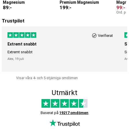
Magnesium
Premium Magnesium
89
:-
199
:-
99
:-
Ord. pri
Trustpilot
Verifierat
Extremt snabbt
Sn
Extremt snabbt
Sn
Alex,
19 juli
An
Visar våra 4- och 5-stjärniga omdömen
Utmärkt
Baserat på
19217 omdömen