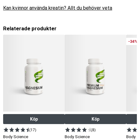
Kan kvinnor använda kreatin? Allt du behöver veta
Relaterade produkter
-34%
Köp
Köp
(17)
(8)
Body Science
Body Science
Body Sc