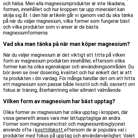
och hälsa. Men alla magnesiumprodukter är inte likadana,
formen, innehållet och hur kroppen tar upp mineralet kan
skilja sig åt. I den här artikeln går vi igenom vad du ska tänka
på när du väljer magnesium, vilka former som fungerar bäst
och vilka produkter som vi anser är de bästa
magnesiumformerna.
Vad ska man tänka på när man köper magnesium?
När du väljer magnesium är det viktigt att titta på vilken
form av magnesium produkten innehåller, eftersom olika
former kan ha olika egenskaper och användningsområden. Du
bör även se över dosering, kvalitet och hur enkelt det är att
ta produkten i din vardag. För många handlar det om att hitta
ett magnesium som passar både livsstil och mål, oavsett om
fokus är träning, återhämtning eller allmänt välmående.
Vilken form av magnesium har bäst upptag?
Olika former av magnesium har olika upptag i kroppen, där
vissa generellt anses vara mer lättupptagliga än andra.
Former som magnesiumcitrat och magnesiumbisglycinat
används ofta i
kosttillskott
eftersom de är populära val i
produkter med fokus på upptag och användarvänlighet. Valet