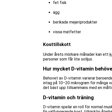
fet fisk
ägg
berikade mejeriprodukter
vissa matfetter
Kosttillskott
Under årets mörkare månader kan ett
k
personer som får lite solljus.
Hur mycket D-vitamin behöv
Behovet av D-vitamin varierar beroende
intag på 10–20 mikrogram för många vuxn
det bäst upp tillsammans med en måltid
D-vitamin och träning
D-vitamin spelar en roll för normal musk
En välfungerande kost, tillräcklig återhä