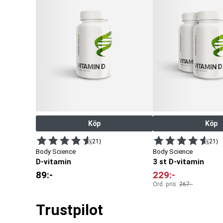
Köp
Köp
(21)
(21)
Body Science
Body Science
D-vitamin
3 st D-vitamin
89
:-
229
:-
Ord. pris:
267
:-
Trustpilot