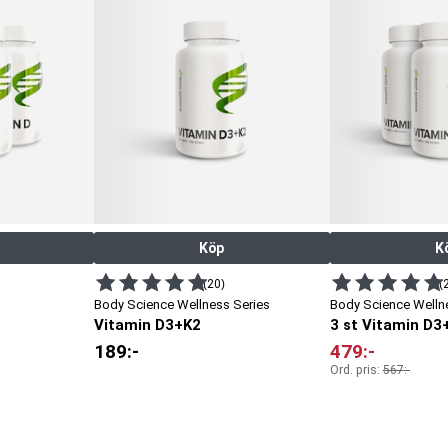
Köp
K
(20)
(
Body Science Wellness Series
Body Science Welln
Vitamin D3+K2
3 st Vitamin D3
189
:-
479
:-
Ord. pris:
567
:-