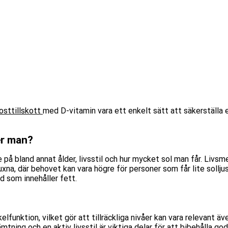
osttillskott
med D-vitamin vara ett enkelt sätt att säkerställa ett
er man?
 på bland annat ålder, livsstil och hur mycket sol man får. Liv
a, där behovet kan vara högre för personer som får lite solljus
 som innehåller fett.
elfunktion, vilket gör att tillräckliga nivåer kan vara relevant 
mtning och en aktiv livsstil är viktiga delar för att bibehålla go