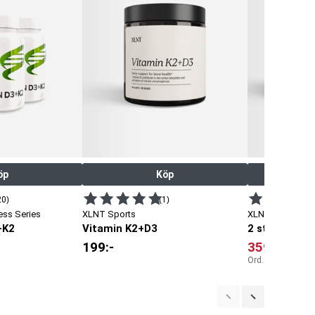
öp
Köp
20)
(1)
ess Series
XLNT Sports
XLNT Sports
+K2
Vitamin K2+D3
2 st Vitamin
199
:-
359
:-
Ord. pris:
398
:-