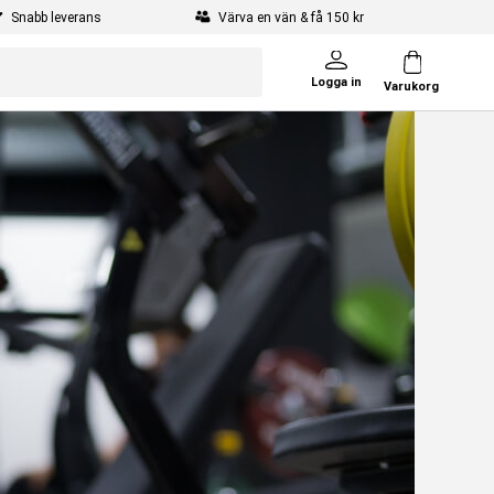
Snabb leverans
Värva en vän & få 150 kr
Logga in
Varukorg