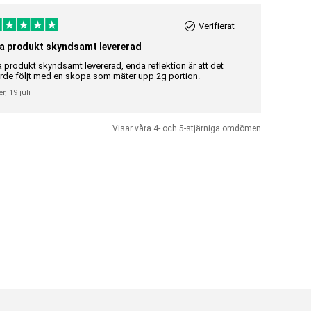
Verifierat
a produkt skyndsamt levererad
Riktigt br
a produkt skyndsamt levererad, enda reflektion är att det
Riktigt bra 
rde följt med en skopa som mäter upp 2g portion.
Gunilla Elisa
er,
19 juli
Visar våra 4- och 5-stjärniga omdömen