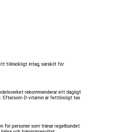
 tillräckligt intag, särskilt för
smedelsverket rekommenderar ett dagligt
. Eftersom D-vitamin är fettlösligt tas
även för personer som tränar regelbundet.
d hälsa och träningsresultat.