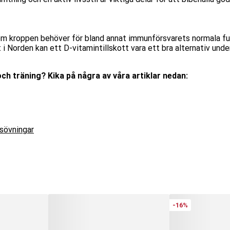
om kroppen behöver för bland annat immunförsvarets normala fu
 i Norden kan ett D-vitamintillskott vara ett bra alternativ un
t och träning? Kika på några av våra artiklar nedan:
sövningar
-16%