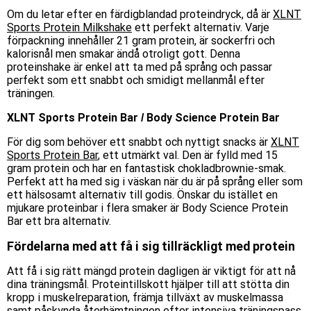
Om du letar efter en färdigblandad proteindryck, då är
XLNT
Sports Protein Milkshake
ett perfekt alternativ. Varje
förpackning innehåller 21 gram protein, är sockerfri och
kalorisnål men smakar ändå otroligt gott. Denna
proteinshake är enkel att ta med på språng och passar
perfekt som ett snabbt och smidigt mellanmål efter
träningen.
XLNT Sports Protein Bar
/ Body Science Protein Bar
För dig som behöver ett snabbt och nyttigt snacks är
XLNT
Sports Protein Bar
,
ett utmärkt val. Den är fylld med 15
gram protein och har en fantastisk chokladbrownie-smak.
Perfekt att ha med sig i väskan när du är på språng eller som
ett hälsosamt alternativ till godis. Önskar du istället en
mjukare proteinbar i flera smaker är
Body Science Protein
Bar
ett bra alternativ.
Fördelarna med att få i sig tillräckligt med protein
Att få i sig rätt mängd protein dagligen är viktigt för att nå
dina träningsmål. Proteintillskott hjälper till att stötta din
kropp i muskelreparation, främja tillväxt av muskelmassa
samt
påskynda återhämtningen efter intensiva träningspass.