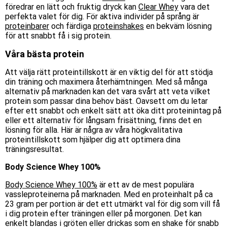
föredrar en lätt och fruktig dryck kan
Clear Whey
vara det
perfekta valet för dig. För aktiva individer på språng är
proteinbarer
och färdiga
proteinshakes
en bekväm lösning
för att snabbt få i sig protein.
Våra bästa protein
Att välja rätt proteintillskott är en viktig del för att stödja
din träning och maximera återhämtningen. Med så många
alternativ på marknaden kan det vara svårt att veta vilket
protein som passar dina behov bäst. Oavsett om du letar
efter ett snabbt och enkelt sätt att öka ditt proteinintag
på
eller ett alternativ för långsam frisättning, finns det en
lösning för alla. Här är några av våra högkvalitativa
proteintillskott som hjälper dig att optimera dina
träningsresultat.
Body Science Whey 100%
Body Science Whey 100%
är ett av de mest populära
vassleproteinerna på marknaden. Med en proteinhalt på ca
23 gram per portion är det ett utmärkt val för dig som vill få
i dig protein efter träningen eller på morgonen. Det kan
enkelt blandas i gröten eller drickas som en shake för snabb