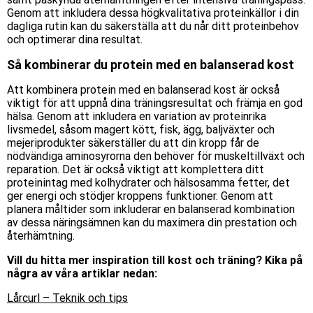
Genom att inkludera dessa högkvalitativa proteinkällor i din
dagliga rutin kan du säkerställa att du når ditt proteinbehov
och optimerar dina resultat.
Så kombinerar du protein med en balanserad kost
Att kombinera protein med en balanserad kost är också
viktigt för att uppnå dina träningsresultat och främja en god
hälsa. Genom att inkludera en variation av proteinrika
livsmedel, såsom magert kött, fisk, ägg, baljväxter och
mejeriprodukter säkerställer du att din kropp får de
nödvändiga aminosyrorna
den behöver
för muskeltillväxt och
reparation. Det är också viktigt att komplettera ditt
proteinintag med
kolhydrater
och hälsosamma fetter,
det
ger energi och stödjer kroppens funktioner. Genom att
planera måltider som inkluderar en balanserad kombination
av dessa näringsämnen kan du maximera din prestation och
återhämtning.
Vill du hitta mer inspiration till kost och träning? Kika på
några av våra artiklar nedan:
Lårcurl – Teknik och tips