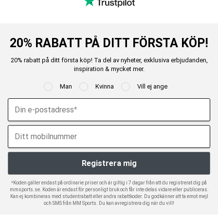
20% RABATT PÅ DITT FÖRSTA KÖP!
20% rabatt på ditt första köp! Ta del av nyheter, exklusiva erbjudanden,
inspiration & mycket mer.
Man
Kvinna
Vill ej ange
*Koden gäller endast på ordinarie priser och är giltig i 7 dagar från att du registrerat dig på
mmsports.se. Koden är endast för personligt bruk och får inte delas vidare eller publiceras.
Kan ej kombineras med studentrabatt eller andra rabattkoder. Du godkänner att ta emot mejl
och SMS från MM Sports. Du kan avregistrera dig när du vill!