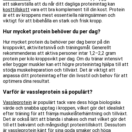
att säkerställa att du når ditt dagliga proteinintag kan
kosttillskott
vara ett bra komplement till din kost. Protein
är ett av kroppens mest essentiella näringsämnen och
viktigt för att bibehålla en stark och frisk kropp.
Hur mycket protein behöver du per dag?
Hur mycket protein du behöver per dag beror på din
kroppsvikt, aktivitetsnivå och träningsmål. Generellt
rekommenderas att aktiva personer intar 1,2–2,2 gram
protein per kilo kroppsvikt
per dag
. Om du tränar intensivt
eller bygger muskler kan ett högre proteinintag hjälpa till att
stödja muskelreparation och tillväxt. Det är viktigt att
anpassa ditt proteinintag efter din livsstil och behov för att
optimera dina resultat.
Varför är vassleprotein så populärt?
Vassleprotein
är populärt tack vare dess höga biologiska
värde och snabba upptag i kroppen, vilket gör det idealiskt
efter träning för att främja muskelåterhämtning och tillväxt.
Det är också lätt att blanda i shakes och mat vilket gör det
till ett bekvämt och mångsidigt proteintillskott. Dessutom
är vassleprotein känt för sina goda smaker och höga