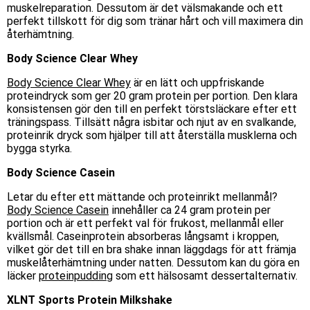
muskelreparation. Dessutom är det välsmakande och ett
perfekt tillskott för dig som tränar hårt och vill maximera din
återhämtning.
Body Science Clear Whey
Body Science Clear Whey
är en lätt och uppfriskande
proteindryck som ger 20 gram protein per portion. Den klara
konsistensen gör den
till en
perfekt törstsläckare efter ett
träningspass. Tillsätt några isbitar och njut av en svalkande,
proteinrik dryck som hjälper till att återställa musklerna och
bygga styrka.
Body Science Casein
Letar du efter ett mättande och proteinrikt mellanmål?
Body Science Casein
innehåller ca 24 gram protein per
portion och är ett perfekt val för frukost, mellanmål eller
kvällsmål. Caseinprotein absorberas långsamt i kroppen,
vilket gör det till en bra shake innan läggdags för att främja
muskelåterhämtning under natten. Dessutom kan du göra en
läcker
proteinpudding
som ett hälsosamt dessertalternativ.
XLNT Sports Protein Milkshake