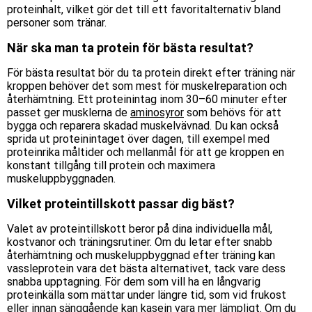
proteinhalt, vilket gör det till ett favoritalternativ bland
personer som tränar.
När ska man ta protein för bästa resultat?
För bästa resultat bör du ta protein direkt efter träning när
kroppen behöver det
som
mest för muskelreparation och
återhämtning. Ett proteinintag inom 30–60 minuter efter
passet ger musklerna de
aminosyror
som behövs för att
bygga och reparera skadad muskelvävnad. Du kan också
sprida ut proteinintaget över dagen, till exempel med
proteinrika måltider och mellanmål för att ge kroppen en
konstant tillgång till protein och maximera
muskeluppbyggnaden.
Vilket proteintillskott passar dig bäst?
Valet av proteintillskott beror på dina individuella mål,
kostvanor och träningsrutiner. Om du letar efter snabb
återhämtning och muskeluppbyggnad efter träning kan
vassleprotein vara det bästa alternativet, tack vare dess
snabba upptagning. För dem som vill ha en långvarig
proteinkälla som mättar under längre tid, som vid frukost
eller innan sänggående kan
kasein
vara mer lämpligt. Om du