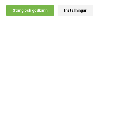
X
Stäng och godkänn
Inställningar
20% RABATT!
Kundsupport
Information
Populära kategorier
Språk