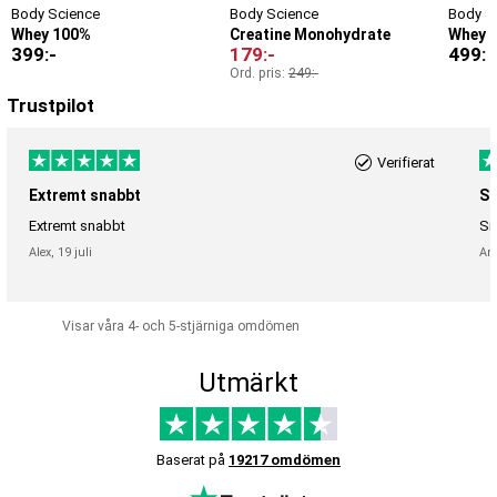
Body Science
Body Science
Body S
Whey 100%
Creatine Monohydrate
Whey I
399
:-
179
:-
499
:-
Ord. pris:
249
:-
Trustpilot
Verifierat
Extremt snabbt
Sn
Extremt snabbt
Sn
Alex,
19 juli
An
Visar våra 4- och 5-stjärniga omdömen
Utmärkt
Baserat på
19217 omdömen