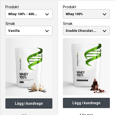
Vassleprotein delas upp i tre olika typer – koncentrat, isolat och
hydrolyserat vassleproteinisolat, mer känt som hydrolysat. Ett
Produkt
Produkt
vasslekoncentrat är den mest använda typen. Vasslekoncentrat erbjuder en
hög mängd protein till ett bra pris. Det är ett proteinpulver som passar
majoriteten.
Smak
Smak
Ett vassleisolat är en renare form av vassleprotein där råvaran har filtrerats i
fler steg och på så vis uppnått en högre proteinhalt och betydligt lägre halt
fett, kolhydrater och laktos. Det finare näringsvärdet återspeglas i priset och
används bland annat av atleter på högre nivå.
I ett hydrolysat har proteinets långa kedjor av aminosyror delvis brutits ner
till kortare och mer lättupptagliga kedjor av aminosyror. Tack vare att
proteinet har delats i mindre beståndsdelar får proteinpulvret ett extremt
snabbt upptag i kroppen och på så vis kan stimulera muskelproteinsyntesen
ännu snabbare.
Läs mer om
vassleproteinisolat
och
hydrolyserat vassleproteinisolat
här.
Protein
bidrar till att öka muskelmassan.
Protein bidrar till att bibehålla muskelmassan
Protein bidrar till att bibehålla normal benstomme.
OBS! Viktigt med en mångsidig och balanserad kost och hälsosam
livsstil.
Lägg i kundvagn
Lägg i kundvagn
Artnr:
2350970010-2005