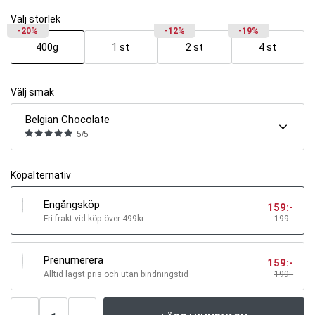
Välj storlek
-20%
-12%
-19%
400g
1 st
2 st
4 st
Välj smak
Belgian Chocolate
5/5
Köpalternativ
Engångsköp
159
:-
Fri frakt vid köp över 499kr
199:-
Prenumerera
159
:-
Alltid lägst pris och utan bindningstid
199
:-
Antal
produkter