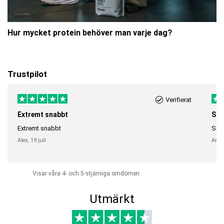
Hur mycket protein behöver man varje dag?
Trustpilot
Verifierat
Extremt snabbt
Sna
Extremt snabbt
Snab
Alex,
19 juli
Anni
Visar våra 4- och 5-stjärniga omdömen
Utmärkt