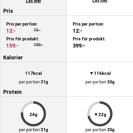
Läs mer
Läs mer
Tillverkare:
Body Science
Pris
EAN:
7340224413815
Pris per portion:
Pris per portion:
12:-
15:-
12:-
Pris för produkt:
Pris för produkt:
159:-
199:-
399:-
Kalorier
117kcal
▼116kcal
per portion
31g
per portion
30g
Protein
24g
▼22g
per portion
31g
per portion
30g