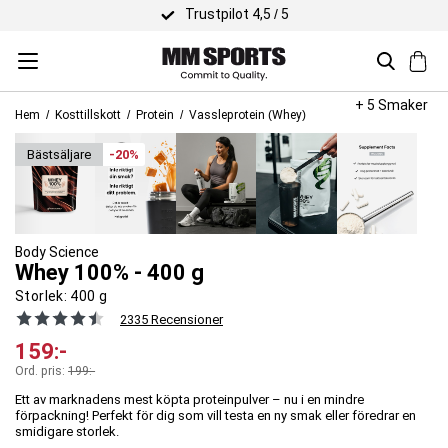
Trustpilot 4,5 / 5
+ 5 Smaker
Hem
Kosttillskott
Protein
Vassleprotein (Whey)
bäst­säljare
-20%
Body Science
Whey 100% - 400 g
Storlek:
400 g
2335 Recensioner
159
:-
Ord. pris:
199
:-
Ett av marknadens mest köpta proteinpulver – nu i en mindre
förpackning! Perfekt för dig som vill testa en ny smak eller föredrar en
smidigare storlek.