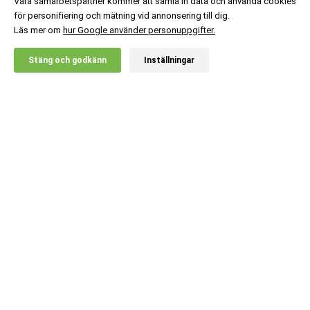
Våra samarbetspartner kommer att samla in data och använda cookies
för personifiering och mätning vid annonsering till dig.
Läs mer om
hur Google använder personuppgifter.
X
Stäng och godkänn
Inställningar
20% RABATT!
Body Science
159
:-
Whey 100% - 400 g
Ord. pris:
199
:-
Lägg i kundvagn
Kundsupport
Information
Populära kategorier