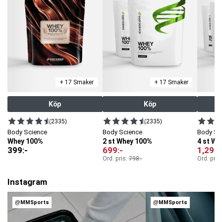
+ 17 Smaker
+ 17 Smaker
Köp
Köp
(2335)
(2335)
Body Science
Body Science
Body Sc
Whey 100%
2 st Whey 100%
4 st W
399
:-
699
:-
1,299
:
Ord. pris:
798
:-
Ord. pris
Instagram
@MMSports
@MMSports