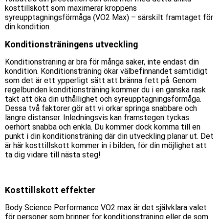
kosttillskott som maximerar kroppens
syreupptagningsförmåga (VO2 Max) – särskilt framtaget för
din kondition.
Konditionsträningens utveckling
Konditionsträning är bra för många saker, inte endast din
kondition. Konditionsträning ökar välbefinnandet samtidigt
som det är ett ypperligt sätt att bränna fett på. Genom
regelbunden konditionsträning kommer du i en ganska rask
takt att öka din uthållighet och syreupptagningsförmåga.
Dessa två faktorer gör att vi orkar springa snabbare och
längre distanser. Inledningsvis kan framstegen tyckas
oerhört snabba och enkla. Du kommer dock komma till en
punkt i din konditionsträning där din utveckling planar ut. Det
är här kosttillskott kommer in i bilden, för din möjlighet att
ta dig vidare till nästa steg!
Kosttillskott effekter
Body Science Performance VO2 max är det självklara valet
för personer som brinner för konditionsträning eller de som