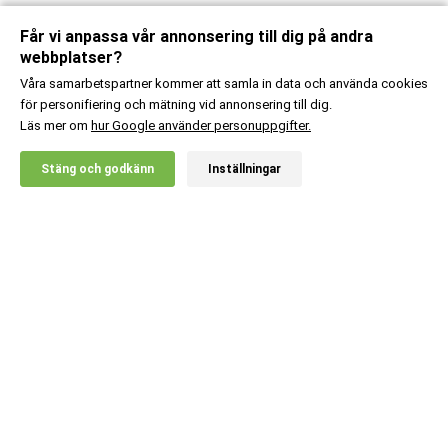
Får vi anpassa vår annonsering till dig på andra
webbplatser?
Våra samarbetspartner kommer att samla in data och använda cookies
för personifiering och mätning vid annonsering till dig.
Läs mer om
hur Google använder personuppgifter.
X
Stäng och godkänn
Inställningar
20% RABATT!
Kundsupport
Information