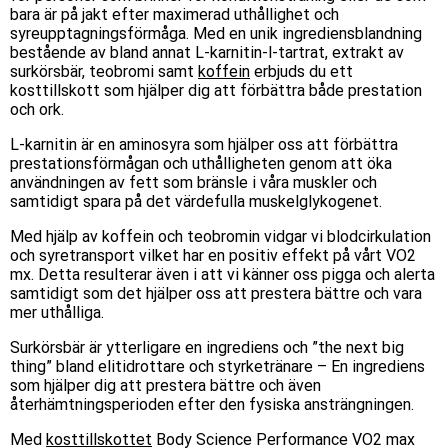
bara är på jakt efter maximerad uthållighet och
syreupptagningsförmåga. Med en unik ingrediensblandning
bestående av bland annat L-karnitin-l-tartrat, extrakt av
surkörsbär, teobromi samt
koffein
erbjuds du ett
kosttillskott som hjälper dig att förbättra både prestation
och ork.
L-karnitin är en aminosyra som hjälper oss att förbättra
prestationsförmågan och uthålligheten genom att öka
användningen av fett som bränsle i våra muskler och
samtidigt spara på det värdefulla muskelglykogenet.
Med hjälp av koffein och teobromin vidgar vi blodcirkulation
och syretransport vilket har en positiv effekt på vårt VO2
mx. Detta resulterar även i att vi känner oss pigga och alerta
samtidigt som det hjälper oss att prestera bättre och vara
mer uthålliga.
Surkörsbär är ytterligare en ingrediens och ”the next big
thing” bland elitidrottare och styrketränare – En ingrediens
som hjälper dig att prestera bättre och även
återhämtningsperioden efter den fysiska ansträngningen.
Med
kosttillskottet
Body Science Performance VO2 max