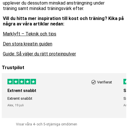
upplever du dessutom minskad ansträngning under
träning samt minskad träningsvärk efter.
Vill du hit
ta mer inspiration till kost och träning? Kika på
några av våra artiklar nedan:
Marklyft – Teknik och tips
Den stora kreatin guiden
Guide: Så väljer du rätt proteinpulver
Trustpilot
Verifierat
Extremt snabbt
Sn
Extremt snabbt
Sn
Alex,
19 juli
An
Visar våra 4- och 5-stjärniga omdömen