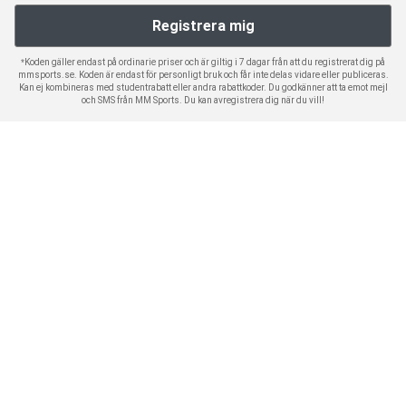
*Koden gäller endast på ordinarie priser och är giltig i 7 dagar från att du registrerat dig på
mmsports.se. Koden är endast för personligt bruk och får inte delas vidare eller publiceras.
Kan ej kombineras med studentrabatt eller andra rabattkoder. Du godkänner att ta emot mejl
och SMS från MM Sports. Du kan avregistrera dig när du vill!