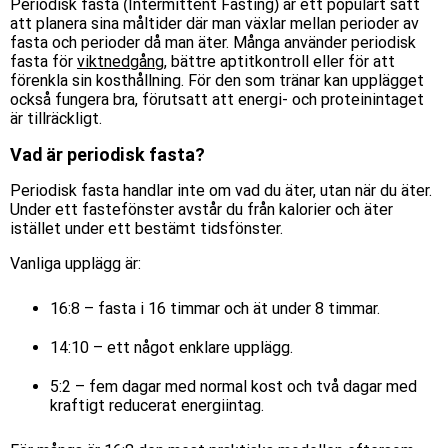
Periodisk fasta (Intermittent Fasting) är ett populärt sätt
att planera sina måltider där man växlar mellan perioder av
fasta och perioder då man äter. Många använder periodisk
fasta för
viktnedgång
, bättre aptitkontroll eller för att
förenkla sin kosthållning. För den som tränar kan upplägget
också fungera bra, förutsatt att energi- och proteinintaget
är tillräckligt.
Vad är periodisk fasta?
Periodisk fasta handlar inte om vad du äter, utan när du äter.
Under ett fastefönster avstår du från kalorier och äter
istället under ett bestämt tidsfönster.
Vanliga upplägg är:
16:8 – fasta i 16 timmar och ät under 8 timmar.
14:10 – ett något enklare upplägg.
5:2 – fem dagar med normal kost och två dagar med
kraftigt reducerat energiintag.