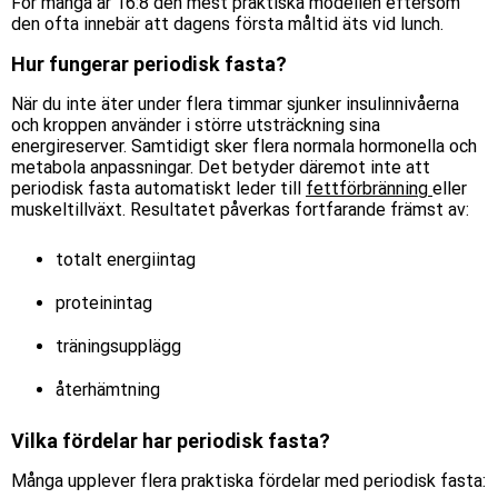
För många är 16:8 den mest praktiska modellen eftersom
den ofta innebär att dagens första måltid äts vid lunch.
Hur fungerar periodisk fasta?
När du inte äter under flera timmar sjunker insulinnivåerna
och kroppen använder i större utsträckning sina
energireserver. Samtidigt sker flera normala hormonella och
metabola anpassningar. Det betyder däremot inte att
periodisk fasta automatiskt leder till
fettförbränning
eller
muskeltillväxt. Resultatet påverkas fortfarande främst av:
totalt energiintag
proteinintag
träningsupplägg
återhämtning
Vilka fördelar har periodisk fasta?
Många upplever flera praktiska fördelar med periodisk fasta: