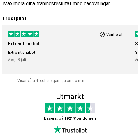
Maximera dina träningsresultat med basövningar
Trustpilot
Verifierat
Extremt snabbt
Sn
Extremt snabbt
Sn
Alex,
19 juli
An
Visar våra 4- och 5-stjärniga omdömen
Utmärkt
Baserat på
19217 omdömen