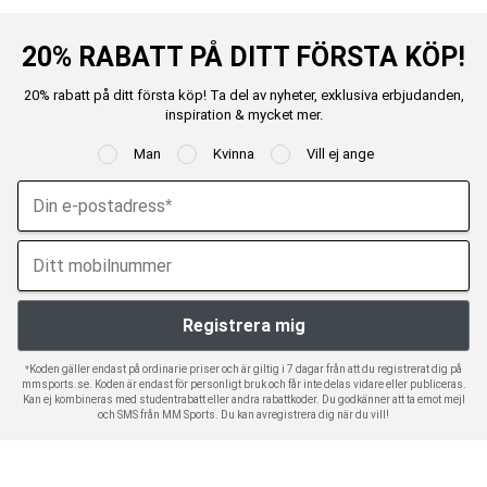
20% RABATT PÅ DITT FÖRSTA KÖP!
20% rabatt på ditt första köp! Ta del av nyheter, exklusiva erbjudanden,
inspiration & mycket mer.
Man
Kvinna
Vill ej ange
*Koden gäller endast på ordinarie priser och är giltig i 7 dagar från att du registrerat dig på
mmsports.se. Koden är endast för personligt bruk och får inte delas vidare eller publiceras.
Kan ej kombineras med studentrabatt eller andra rabattkoder. Du godkänner att ta emot mejl
och SMS från MM Sports. Du kan avregistrera dig när du vill!