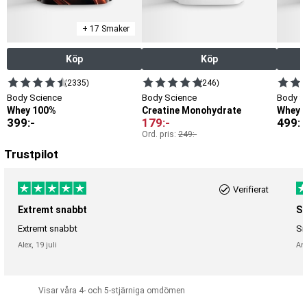
+ 17 Smaker
Köp
Köp
(2335)
(246)
Body Science
Body Science
Body S
Whey 100%
Creatine Monohydrate
Whey I
399
:-
179
:-
499
:-
Ord. pris:
249
:-
Trustpilot
Verifierat
Extremt snabbt
Sn
Extremt snabbt
Sn
Alex,
19 juli
An
Visar våra 4- och 5-stjärniga omdömen