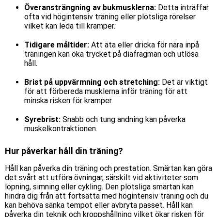
Överansträngning av bukmusklerna:
Detta inträffar
ofta vid högintensiv träning eller plötsliga rörelser
vilket kan leda till kramper.
Tidigare måltider:
Att äta eller dricka för nära inpå
träningen kan öka trycket på diafragman och utlösa
håll.
Brist på uppvärmning och stretching:
Det är viktigt
för att förbereda musklerna inför träning
för att
minska risken för kramper.
Syrebrist:
Snabb och tung andning kan påverka
muskelkontraktionen.
Hur påverkar håll din träning?
Håll kan påverka din träning och prestation. Smärtan kan göra
det svårt att utföra övningar, särskilt vid aktiviteter som
löpning, simning eller cykling. Den plötsliga smärtan kan
hindra dig från att fortsätta med högintensiv träning och du
kan behöva sänka tempot eller avbryta passet.
Håll
kan
påverka din teknik och kroppshållning vilket ökar risken för