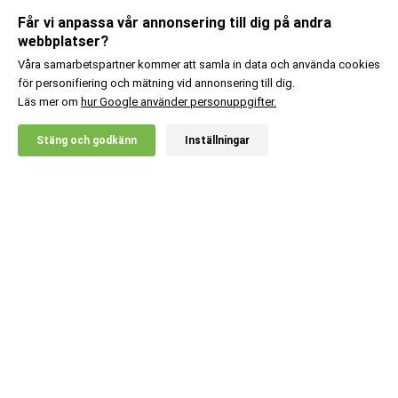
Får vi anpassa vår annonsering till dig på andra
webbplatser?
Våra samarbetspartner kommer att samla in data och använda cookies
för personifiering och mätning vid annonsering till dig.
Läs mer om
hur Google använder personuppgifter.
X
Stäng och godkänn
Inställningar
20% RABATT!
Kundsupport
Information