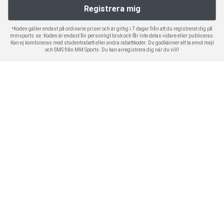
*Koden gäller endast på ordinarie priser och är giltig i 7 dagar från att du registrerat dig på
mmsports.se. Koden är endast för personligt bruk och får inte delas vidare eller publiceras.
Kan ej kombineras med studentrabatt eller andra rabattkoder. Du godkänner att ta emot mejl
och SMS från MM Sports. Du kan avregistrera dig när du vill!