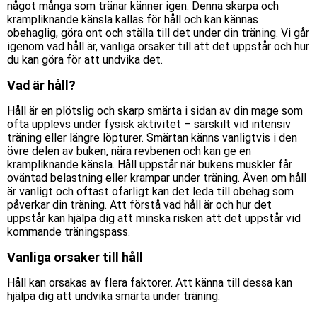
något
många som tränar känner igen. Denna skarpa och
krampliknande känsla
kallas för håll och
kan kännas
obehaglig, göra ont och ställa till
det
under din träning. Vi går
igenom vad håll är, vanliga orsaker till att de
t
uppstår och hur
du kan göra för att undvika de
t
.
Vad är håll?
Håll är en plötslig och skarp smärta i sidan av din mage som
ofta upplevs under fysisk aktivitet
–
särskilt vid intensiv
träning eller längre löpturer. Smärtan känns vanligtvis i den
övre delen av buken, nära revbenen och kan ge en
krampliknande känsla. Håll uppstår när bukens muskler får
oväntad belastning eller krampar under träning. Även om håll
är vanligt och oftast ofarligt kan det leda till obehag som
påverkar din träning. Att förstå vad håll är och hur
det
uppstår
kan hjälpa dig att minska risken att de
t
uppstår vid
kommande träningspass.
Vanliga orsaker till håll
Håll kan orsakas av flera faktorer. Att känna till dessa kan
hjälpa dig att undvika smärta under träning: