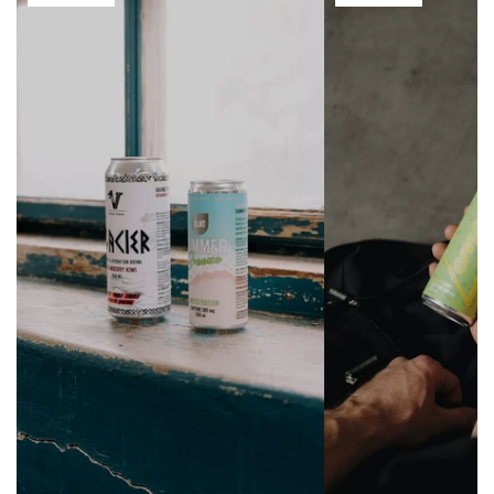
med.
Kvalitet utan kompromiss
Producerad med fokus på kvalitet, tydlighet och funktion i vardagen.
Innehåller patenterade ingredienser som DigeZyme® och CocoMineral™,
samt noggrant utvalda komponenter för att skapa en balanserad och
användarvänlig greens-formula.
Järn bidrar till att minska trötthet och utmattning
Järn bidrar till immunsystemets normala funktion
Järn bidrar till normal syretransport i kroppen
Järn bidrar till normal kognitiv funktion
Ingefära bidrar till normal matsmältning
Ingefära bidrar till att bibehålla normala blodsockernivåer
OBS! Viktigt med en mångsidig och balanserad kost och en hälsosam
livsstil.
Artnr:
SKU272661
Tillverkare:
XLNT Sports