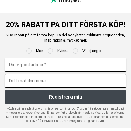
20% RABATT PÅ DITT FÖRSTA KÖP!
20% rabatt på ditt första köp! Ta del av nyheter, exklusiva erbjudanden,
inspiration & mycket mer.
Man
Kvinna
Vill ej ange
*Koden gäller endast på ordinarie priser och är giltig i 7 dagar från att du registrerat dig på
mmsports.se. Koden är endast för personligt bruk och får inte delas vidare eller publiceras.
Kan ej kombineras med studentrabatt eller andra rabattkoder. Du godkänner att ta emot mejl
och SMS från MM Sports. Du kan avregistrera dig när du vill!