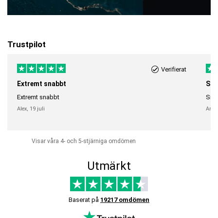
Trustpilot
Verifierat
Extremt snabbt
Sna
Extremt snabbt
Snab
Alex,
19 juli
Anni
Visar våra 4- och 5-stjärniga omdömen
Utmärkt
Baserat på
19217 omdömen