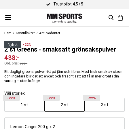
Trustpilot 4,5 / 5
Hem
Kosttillskott
Antioxidanter
XLNT Sports
nyhet
-22%
2 st Greens ‐ smaksatt grönsakspulver
438
:-
Ord. pris:
558
:-
Ett dagligt greens-pulver rikt på järn och fibrer. Med frisk smak av citron
och ingefära blir det ett enkelt och fräscht sätt att få in mer grönt i din
vardag – utan krångel.
Välj storlek
-22%
-22%
-22%
1 st
2 st
3 st
Lemon Ginger 200 g x 2