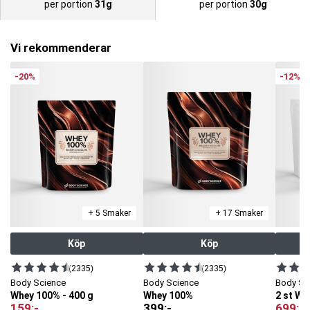
per portion
31g
per portion
30g
Vi rekommenderar
-20%
-12%
+ 5 Smaker
+ 17 Smaker
Köp
Köp
(2335)
(2335)
Body Science
Body Science
Body Sc
Whey 100% - 400 g
Whey 100%
2 st W
159
:-
399
:-
699
:-