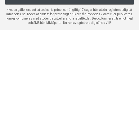
*Koden gäller endast på ordinarie priser och är giltig i 7 dagar från att du registrerat dig på
mmsports.se. Koden är endast för personligt bruk och får inte delas vidare eller publiceras.
Kan ej kombineras med studentrabatt eller andra rabattkoder. Du godkänner att ta emot mejl
och SMS från MM Sports. Du kan avregistrera dig när du vill!