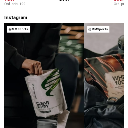
Ord. pris:
199
:-
Ord. pris
Instagram
@MMSports
@MMSports