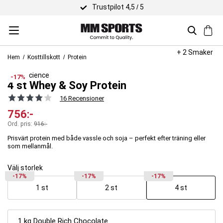
Trustpilot 4,5 / 5
+ 2 Smaker
Hem
Kosttillskott
Protein
Body Science
-17%
4 st Whey & Soy Protein
16 Recensioner
756
:-
Ord. pris:
916
:-
Prisvärt protein med både vassle och soja – perfekt efter träning eller
som mellanmål.
Välj storlek
-17%
-17%
-17%
1 st
2 st
4 st
1 kg Double Rich Chocolate