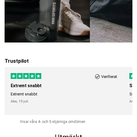
Trustpilot
Verifierat
Extremt snabbt
Sna
Extremt snabbt
Snab
Alex,
19 juli
Anni
Visar våra 4- och 5-stjärniga omdömen