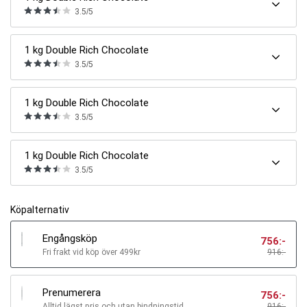
3.5/5
1 kg Double Rich Chocolate
3.5/5
1 kg Double Rich Chocolate
3.5/5
1 kg Double Rich Chocolate
3.5/5
Köpalternativ
Engångsköp
756
:-
Fri frakt vid köp över 499kr
916:-
Prenumerera
756
:-
Alltid lägst pris och utan bindningstid
916
:-