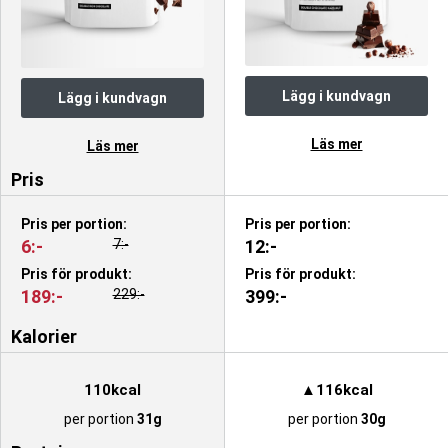
Lägg i kundvagn
Lägg i kundvagn
Läs mer
Läs mer
Pris
Pris per portion:
Pris per portion:
6:-
7:-
12:-
Pris för produkt:
Pris för produkt:
189:-
229:-
399:-
Kalorier
110kcal
▲116kcal
per portion
31g
per portion
30g