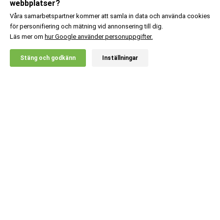
webbplatser?
Våra samarbetspartner kommer att samla in data och använda cookies
för personifiering och mätning vid annonsering till dig.
Läs mer om
hur Google använder personuppgifter.
X
Stäng och godkänn
Inställningar
20% RABATT!
Body Science
756
:-
4 st Whey & Soy Protein
Ord. pris:
916
:-
Lägg i kundvagn
Kundsupport
Information
Populära kategorier