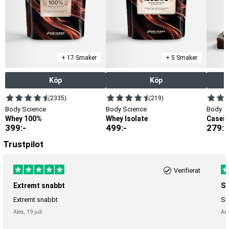
+ 17 Smaker
+ 5 Smaker
Köp
Köp
(2335)
(219)
Body Science
Body Science
Body S
Whey 100%
Whey Isolate
Casein
399
:-
499
:-
279
:-
Trustpilot
Verifierat
Extremt snabbt
Sn
Extremt snabbt
Sn
Alex,
19 juli
An