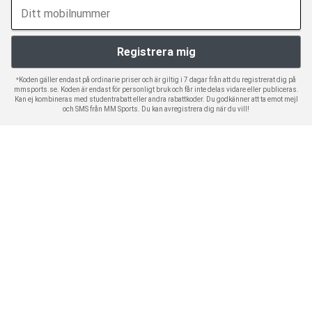
*Koden gäller endast på ordinarie priser och är giltig i 7 dagar från att du registrerat dig på
mmsports.se. Koden är endast för personligt bruk och får inte delas vidare eller publiceras.
Kan ej kombineras med studentrabatt eller andra rabattkoder. Du godkänner att ta emot mejl
och SMS från MM Sports. Du kan avregistrera dig när du vill!