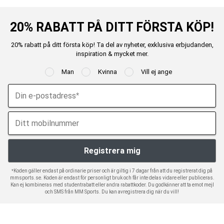
20% RABATT PÅ DITT FÖRSTA KÖP!
20% rabatt på ditt första köp! Ta del av nyheter, exklusiva erbjudanden,
inspiration & mycket mer.
Man
Kvinna
Vill ej ange
*Koden gäller endast på ordinarie priser och är giltig i 7 dagar från att du registrerat dig på
mmsports.se. Koden är endast för personligt bruk och får inte delas vidare eller publiceras.
Kan ej kombineras med studentrabatt eller andra rabattkoder. Du godkänner att ta emot mejl
och SMS från MM Sports. Du kan avregistrera dig när du vill!