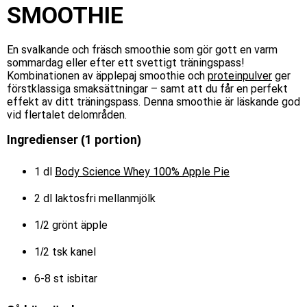
SMOOTHIE
En svalkande och fräsch smoothie som gör gott en varm
sommardag eller efter ett svettigt träningspass!
Kombinationen av äpplepaj smoothie och
proteinpulver
ger
förstklassiga smaksättningar – samt att du får en perfekt
effekt av ditt träningspass. Denna smoothie är läskande god
vid flertalet delområden.
Ingredienser (1 portion)
1 dl
Body Science Whey 100% Apple Pie
2 dl laktosfri mellanmjölk
1/2 grönt äpple
1/2 tsk kanel
6-8 st isbitar