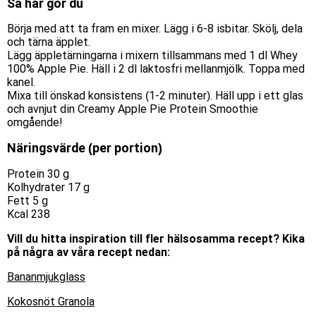
Så här gör du
Börja med att ta fram en mixer. Lägg i 6-8 isbitar. Skölj, dela
och tärna äpplet.
Lägg äppletärningarna i mixern tillsammans med 1 dl Whey
100% Apple Pie. Häll i 2 dl laktosfri mellanmjölk. Toppa med
kanel.
Mixa till önskad konsistens (1-2 minuter). Häll upp i ett glas
och avnjut din Creamy Apple Pie Protein Smoothie
omgående!
Näringsvärde (per portion)
Protein 30 g
Kolhydrater 17 g
Fett 5 g
Kcal 238
Vill du hitta inspiration till fler hälsosamma recept? Kika
på några av våra recept nedan:
Bananmjukglass
Kokosnöt Granola