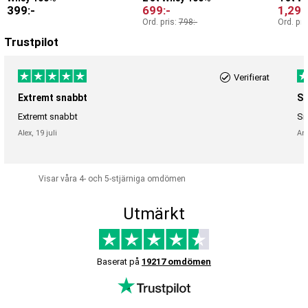
399
:-
699
:-
1,299
Ord. pris:
798
:-
Ord. pri
Trustpilot
Verifierat
Extremt snabbt
Sn
Extremt snabbt
Sn
Alex,
19 juli
An
Visar våra 4- och 5-stjärniga omdömen
Utmärkt
Baserat på
19217 omdömen