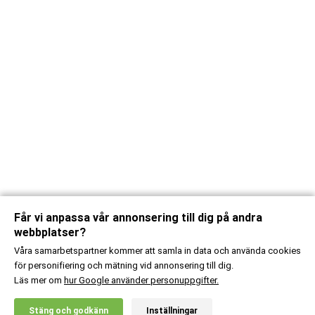
Får vi anpassa vår annonsering till dig på andra
webbplatser?
Våra samarbetspartner kommer att samla in data och använda cookies
för personifiering och mätning vid annonsering till dig.
Läs mer om
hur Google använder personuppgifter.
X
Stäng och godkänn
Inställningar
20% RABATT!