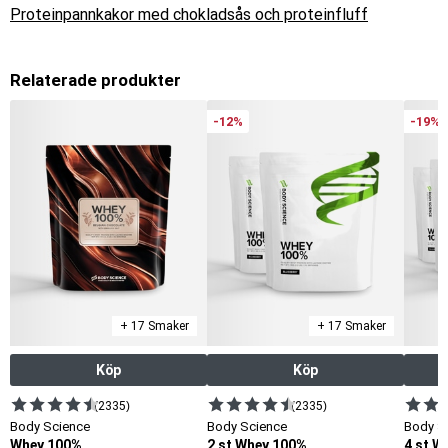
Proteinpannkakor med chokladsås och proteinfluff
Relaterade produkter
-12%
-19%
+ 17 Smaker
+ 17 Smaker
Köp
Köp
(2335)
(2335)
Body Science
Body Science
Body S
Whey 100%
2 st Whey 100%
4 st W