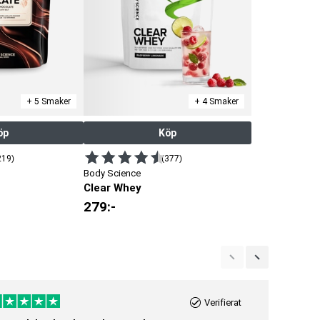
+ 5 Smaker
+ 4 Smaker
öp
Köp
219)
(377)
Body Science
Clear Whey
279
:-
Verifierat