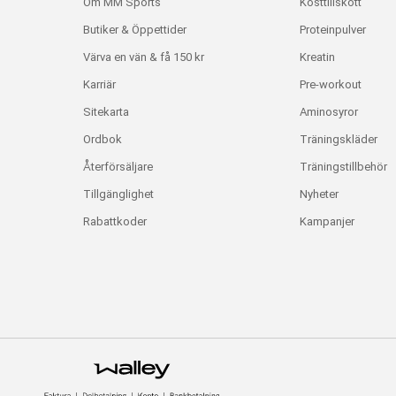
Om MM Sports
Kosttillskott
Butiker & Öppettider
Proteinpulver
Värva en vän & få 150 kr
Kreatin
Karriär
Pre-workout
Sitekarta
Aminosyror
Ordbok
Träningskläder
Återförsäljare
Träningstillbehör
Tillgänglighet
Nyheter
Rabattkoder
Kampanjer