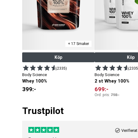
+ 17 Smaker
Köp
Köp
(2335)
(2335
Body Science
Body Science
Whey 100%
2 st Whey 100%
399
:-
699
:-
Ord. pris:
798
:-
Trustpilot
Verifierat