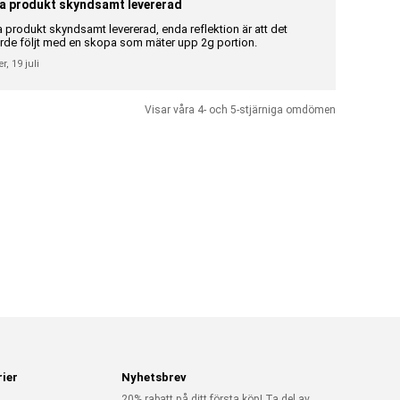
a produkt skyndsamt levererad
Riktigt br
a produkt skyndsamt levererad, enda reflektion är att det
Riktigt bra 
rde följt med en skopa som mäter upp 2g portion.
Gunilla Elisa
er,
19 juli
Visar våra 4- och 5-stjärniga omdömen
ier
Nyhetsbrev
20% rabatt på ditt första köp! Ta del av