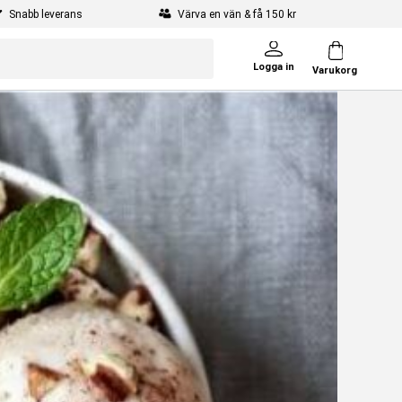
Snabb leverans
Värva en vän & få 150 kr
Logga in
Varukorg