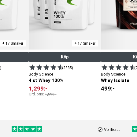
+ 17 Smaker
+ 17 Smaker
Köp
K
)
(2335)
(
Body Science
Body Science
4 st Whey 100%
Whey Isolate
1,299
:-
499
:-
Ord. pris:
1,596
:-
Verifierat