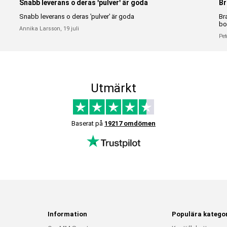
Snabb leverans o deras 'pulver' är goda
Br
Snabb leverans o deras 'pulver' är goda
Br
bo
Annika Larsson,
19 juli
Pet
Utmärkt
Baserat på
19217 omdömen
Information
Populära kategor