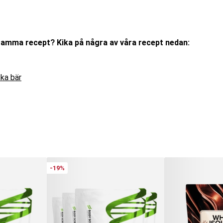
älsosamma recept? Kika på några av våra recept nedan:
ka bär
-19%