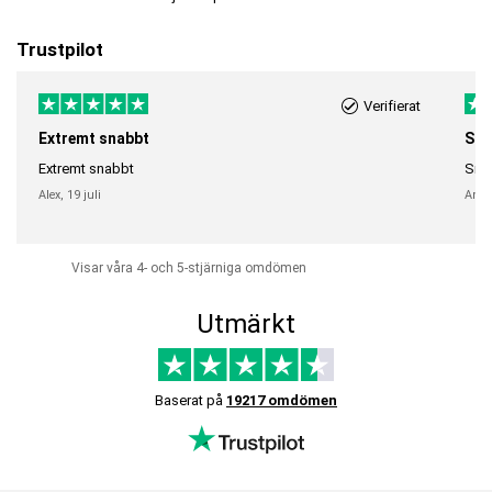
Trustpilot
Verifierat
Extremt snabbt
Sna
Extremt snabbt
Snab
Alex,
19 juli
Anni
Visar våra 4- och 5-stjärniga omdömen
Utmärkt
Baserat på
19217 omdömen