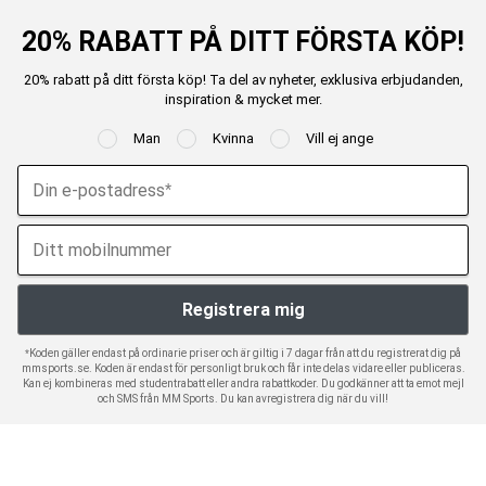
20% RABATT PÅ DITT FÖRSTA KÖP!
20% rabatt på ditt första köp! Ta del av nyheter, exklusiva erbjudanden,
inspiration & mycket mer.
Man
Kvinna
Vill ej ange
*Koden gäller endast på ordinarie priser och är giltig i 7 dagar från att du registrerat dig på
mmsports.se. Koden är endast för personligt bruk och får inte delas vidare eller publiceras.
Kan ej kombineras med studentrabatt eller andra rabattkoder. Du godkänner att ta emot mejl
och SMS från MM Sports. Du kan avregistrera dig när du vill!