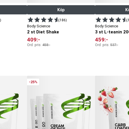
Köp
K
)
(186)
(
Body Science
Body Science
2 st Diet Shake
3 st L-teanin 20
409
:-
459
:-
Ord. pris:
458
:-
Ord. pris:
537
:-
-25%