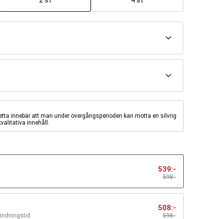
2 st
4 st
Detta innebär att man under övergångsperioden kan motta en silvrig
valitativa innehåll.
539
:-
598:-
508
:-
bindningstid
598
:-