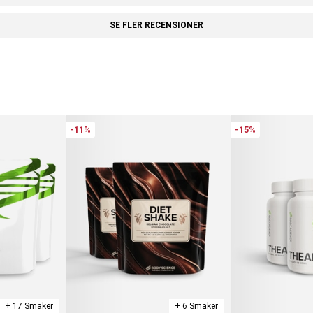
n under och efter intensiv fysisk träning.
ion och till att minska trötthet och utmattning.
SE FLER RECENSIONER
 livsstil.
-11%
-15%
+ 17 Smaker
+ 6 Smaker