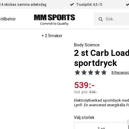
e 14 skickas samma arbetsdag
Trustpilot 4,5 / 5
tillbehör
+ 2 Smaker
Body Science
2 st Carb Load
sportdryck
8 Recensi
539
:-
Ord. pris:
598
:-
Elektrolytberikad sportdryck med
Lyn®. En avancerad energikälla f
Välj storlek