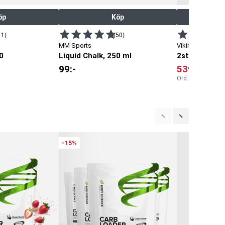
öp
Köp
11)
(50)
MM Sports
Viking Power
0
Liquid Chalk, 250 ml
99
:-
539
:-
Ord. pris:
598
:-
-15%