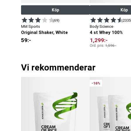
Köp
Köp
(69)
(2335
MM Sports
Body Science
Original Shaker, White
4 st Whey 100%
59
:-
1,299
:-
Ord. pris:
1,596
:-
Vi rekommenderar
-16%