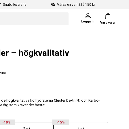
Snabb leverans
Värva en vän & få 150 kr
Logga in
Varukorg
er – högkvalitativ
oner
 de högkvalitativa kolhydraterna Cluster Dextrin® och Karbo-
ör dig som kräver det bästa!
-10%
-15%