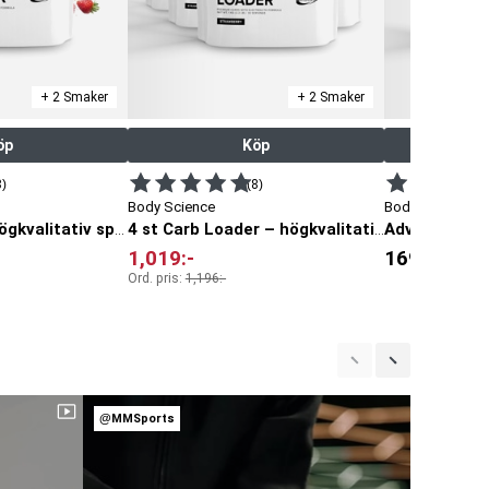
+ 2 Smaker
+ 2 Smaker
öp
Köp
8)
(8)
Body Science
Body Science
Carb Loader – högkvalitativ sportdryck
4 st Carb Loader – högkvalitativ sportdryck
1,019
:-
169
:-
Ord. pris:
1,196
:-
@MMSports
@MMSpor