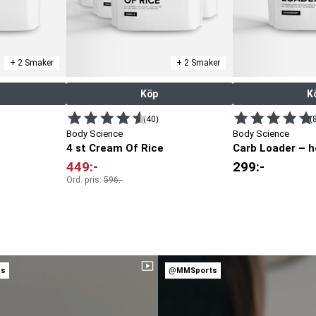
+ 2 Smaker
+ 2 Smaker
Köp
K
(40)
(
Body Science
Body Science
4 st Cream Of Rice
449
:-
299
:-
Ord. pris:
596
:-
ts
@MMSports