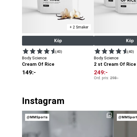
+ 2 Smaker
Köp
Köp
(40)
(40)
Body Science
Body Science
Cream Of Rice
2 st Cream Of Rice
149
:-
249
:-
Ord. pris:
298
:-
Instagram
@MMSports
@MMSpor