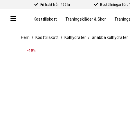
Fri frakt från 499 kr
Beställningar för
Kosttillskott
Träningskläder & Skor
Tränings
Hem
Kosttillskott
Kolhydrater
Snabba kolhydrater
-10%