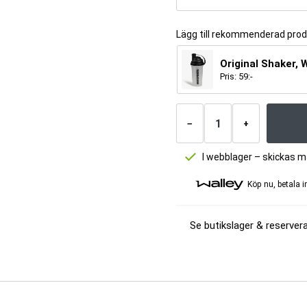
Lägg till rekommenderad pro
Original Shaker, 
Pris:
59
:-
Antal
produkter
−
+
I webblager – skickas 
Köp nu, betala 
Se butikslager & reservera