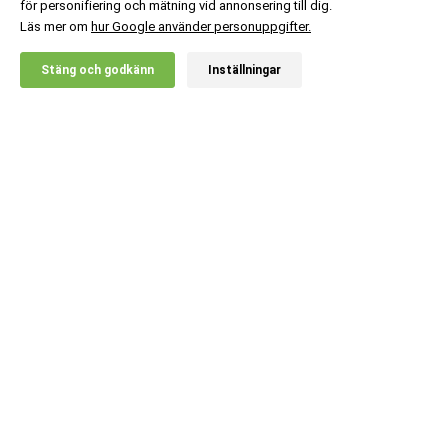
för personifiering och mätning vid annonsering till dig.
Läs mer om
hur Google använder personuppgifter.
X
Stäng och godkänn
Inställningar
20% RABATT!
Swedish Supplements
139
:-
Carbo Engine
Lägg i kundvagn
Kundsupport
Information
Populära kategorier