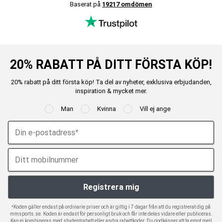
Baserat på
19217 omdömen
20% RABATT PÅ DITT FÖRSTA KÖP!
20% rabatt på ditt första köp! Ta del av nyheter, exklusiva erbjudanden,
inspiration & mycket mer.
Man
Kvinna
Vill ej ange
*Koden gäller endast på ordinarie priser och är giltig i 7 dagar från att du registrerat dig på
mmsports.se. Koden är endast för personligt bruk och får inte delas vidare eller publiceras.
Kan ej kombineras med studentrabatt eller andra rabattkoder. Du godkänner att ta emot mejl