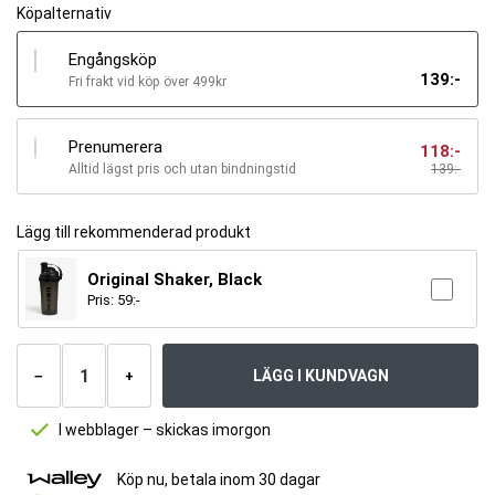
Köpalternativ
Engångsköp
139
:-
Fri frakt vid köp över 499kr
Prenumerera
118
:-
Alltid lägst pris och utan bindningstid
139
:-
Lägg till rekommenderad produkt
Original Shaker, Black
Pris:
59
:-
Antal
produkter
LÄGG I KUNDVAGN
−
+
I webblager – skickas imorgon
Köp nu, betala inom 30 dagar