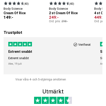
(40)
(40)
Body Science
Body Science
Body Sc
Cream Of Rice
2 st Cream Of Rice
4 st Cr
149
:-
249
:-
449
:-
Ord. pris:
298
:-
Ord. pris
Trustpilot
Verifierat
Extremt snabbt
Sna
Extremt snabbt
Snab
Alex,
19 juli
Anni
Visar våra 4- och 5-stjärniga omdömen
Utmärkt