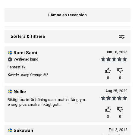
Salt
263 mg (varav natrium
85,5 mg (varav natrium
95 mg)
31 mg)
Lämna en recension
Kalium
100 mg
32 mg
Kalcium
32 mg
10,4 mg
Magnesium
56 mg
18,2 mg (10%*)
Sortera & filtrera
* för märkningsändamål procent av dagligt referensintag enligt EU.
Rami Sami
Jun 16, 2025
Verifierad kund
Fantastisk!
Smak:
Juicy Orange
5/5
0
0
Nellie
Aug 25, 2020
Riktigt bra inför träning samt match, får grym
energi plus smakar riktigt gott.
3
0
Sakawan
Feb 2, 2018