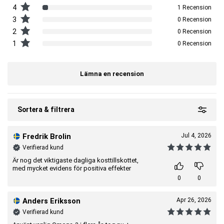
Tillverkare:
Body Science
4
1 Recension
3
0 Recension
2
0 Recension
1
0 Recension
Lämna en recension
Sortera & filtrera
Fredrik Brolin
Jul 4, 2026
Verifierad kund
Är nog det viktigaste dagliga kosttillskottet,
med mycket evidens för positiva effekter
0
0
Anders Eriksson
Apr 26, 2026
Verifierad kund