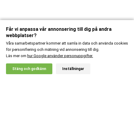
Får vi anpassa vår annonsering till dig på andra
webbplatser?
Våra samarbetspartner kommer att samla in data och använda cookies
för personifiering och mätning vid annonsering till dig.
Läs mer om
hur Google använder personuppgifter.
X
Stäng och godkänn
Inställningar
20% RABATT!
Body Science
329
:-
3 st Omega-3 +
Ord. pris:
387
:-
Lägg i kundvagn
Kundsupport