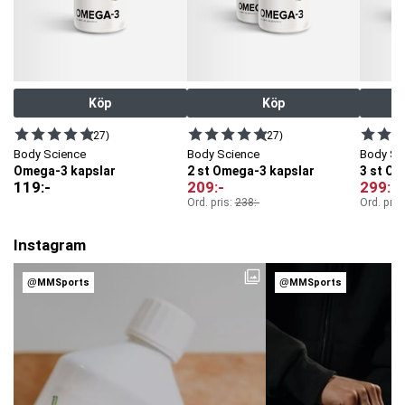
Köp
Köp
(27)
(27)
Body Science
Body Science
Body Sc
Omega-3 kapslar
2 st Omega-3 kapslar
3 st Om
119
:-
209
:-
299
:-
Ord. pris:
238
:-
Ord. pris
Instagram
@MMSports
@MMSports