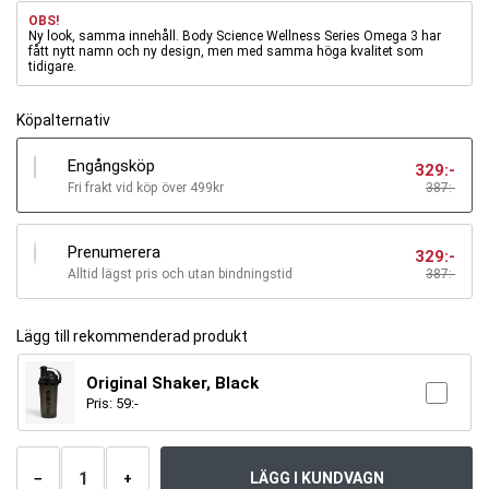
OBS!
Ny look, samma innehåll. Body Science Wellness Series Omega 3 har
fått nytt namn och ny design, men med samma höga kvalitet som
tidigare.
Köpalternativ
Engångsköp
329
:-
Fri frakt vid köp över 499kr
387:-
Prenumerera
329
:-
Alltid lägst pris och utan bindningstid
387
:-
Lägg till rekommenderad produkt
Original Shaker, Black
Pris:
59
:-
Antal
produkter
LÄGG I KUNDVAGN
−
+