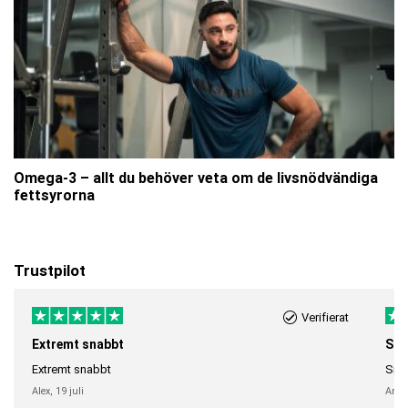
Omega-3 – allt du behöver veta om de livsnödvändiga
fettsyrorna
Trustpilot
Verifierat
Extremt snabbt
Sna
Extremt snabbt
Snab
Alex,
19 juli
Anni