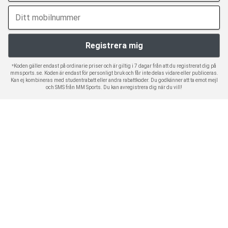
*Koden gäller endast på ordinarie priser och är giltig i 7 dagar från att du registrerat dig på
mmsports.se. Koden är endast för personligt bruk och får inte delas vidare eller publiceras.
Kan ej kombineras med studentrabatt eller andra rabattkoder. Du godkänner att ta emot mejl
och SMS från MM Sports. Du kan avregistrera dig när du vill!