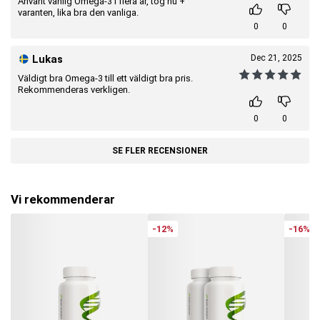
Använt vanlig Omega-3 i flera år, tog nu +
varanten, lika bra den vanliga.
0
0
Lukas
Dec 21, 2025
Väldigt bra Omega-3 till ett väldigt bra pris.
Rekommenderas verkligen.
0
0
SE FLER RECENSIONER
Vi rekommenderar
-12%
-16%