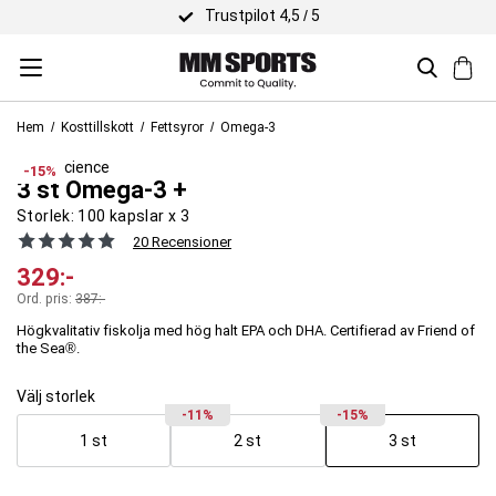
Trustpilot 4,5 / 5
Hem
Kosttillskott
Fettsyror
Omega-3
Body Science
-15%
3 st Omega-3 +
Storlek:
100 kapslar x 3
20 Recensioner
329
:-
Ord. pris:
387
:-
Högkvalitativ fiskolja med hög halt EPA och DHA. Certifierad av Friend of
the Sea®.
Välj storlek
-11%
-15%
1 st
2 st
3 st