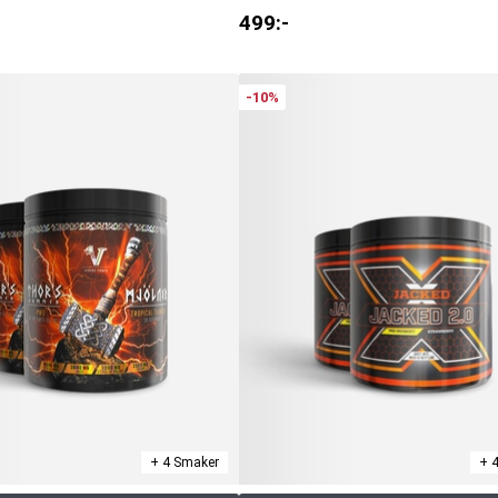
499
:-
-10%
+ 4 Smaker
+ 