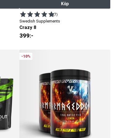
Köp
(7)
Swedish Supplements
Crazy 8
399
:-
-10%