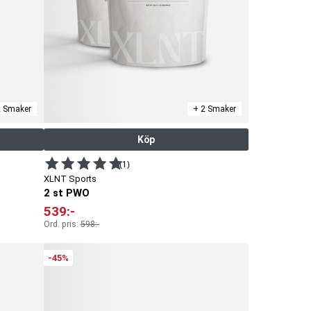
2 Smaker
+ 2 Smaker
Köp
(1)
XLNT Sports
2 st PWO
539
:-
Ord. pris:
598
:-
-45%