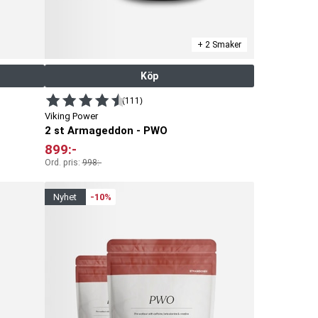
+ 2 Smaker
Köp
(111)
Viking Power
2 st Armageddon - PWO
899
:-
Ord. pris:
998
:-
nyhet
-10%