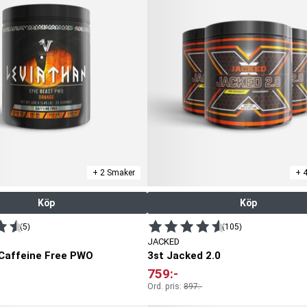
+ 2 Smaker
+ 
Köp
Köp
(5)
(105)
JACKED
Caffeine Free PWO
3st Jacked 2.0
759
:-
Ord. pris:
897
:-