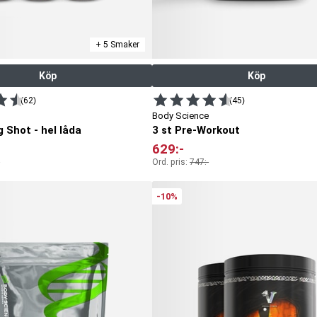
+ 5 Smaker
Köp
Köp
(62)
(45)
Body Science
g Shot - hel låda
3 st Pre-Workout
629
:-
Ord. pris:
747
:-
-10%