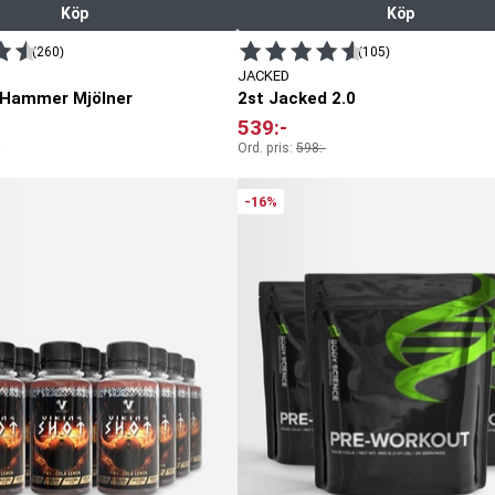
Köp
Köp
(260)
(105)
JACKED
 Hammer Mjölner
2st Jacked 2.0
539
:-
Ord. pris:
598
:-
-16%