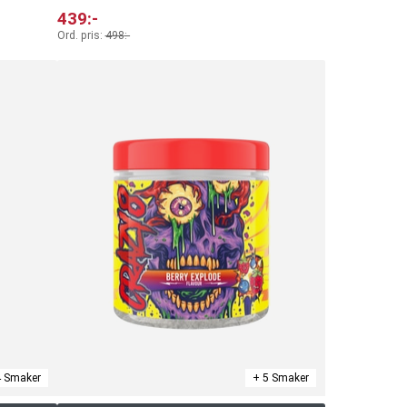
439
:-
Ord. pris:
498
:-
4 Smaker
+ 5 Smaker