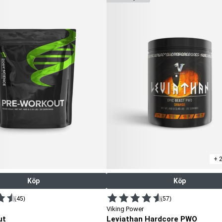
+ 
Köp
Köp
(45)
(57)
Viking Power
ut
Leviathan Hardcore PWO