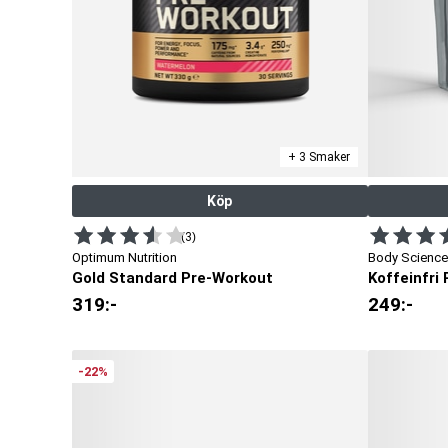
+ 3 Smaker
Köp
(3)
Optimum Nutrition
Body Science
Gold Standard Pre-Workout
Koffeinfri
319
:-
249
:-
-22%