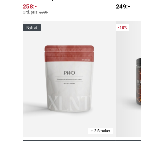
258
:-
249
:-
Ord. pris:
298
:-
nyhet
-10%
+ 2 Smaker