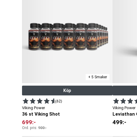
+ 5 Smaker
Köp
(62)
Viking Power
Viking Power
36 st Viking Shot
Leviathan 
699
:-
499
:-
Ord. pris:
900
:-