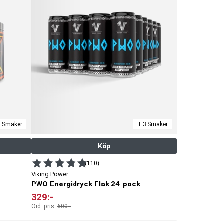
4 Smaker
+ 3 Smaker
Köp
(110)
Viking Power
PWO Energidryck Flak 24-pack
329
:-
Ord. pris:
600
:-