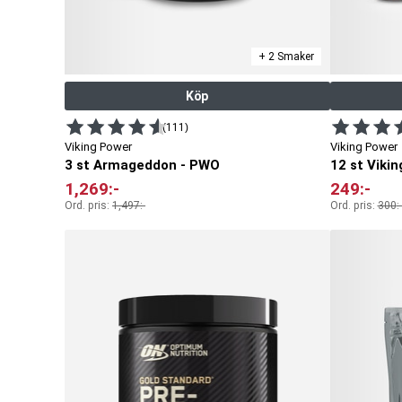
+ 2 Smaker
Köp
(111)
Viking Power
Viking Power
3 st Armageddon - PWO
12 st Vikin
1,269
:-
249
:-
Ord. pris:
1,497
:-
Ord. pris:
300
:-