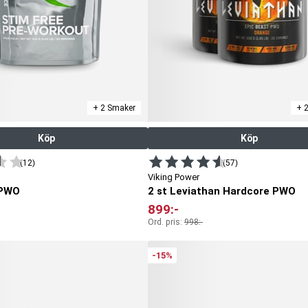
+ 2 Smaker
+ 
Köp
Köp
(12)
(57)
Viking Power
 PWO
2 st Leviathan Hardcore PWO
899
:-
Ord. pris:
998
:-
-15%