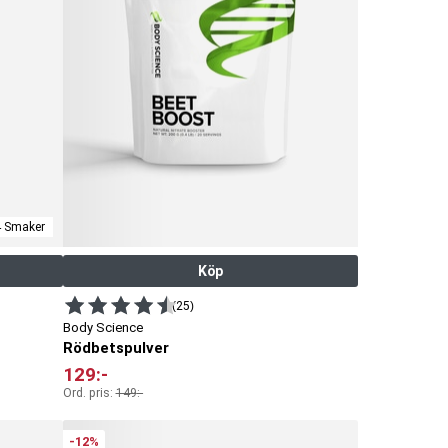
-
d
et
r
ck
4 Smaker
Köp
(25)
Body Science
Rödbetspulver
129
:-
Ord. pris:
149
:-
-12%