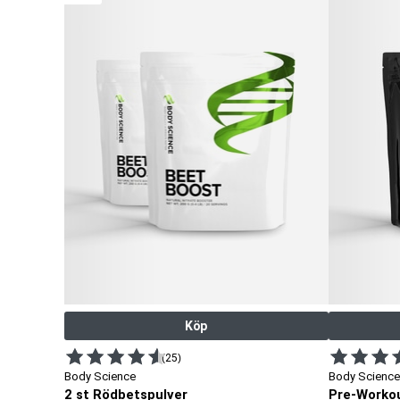
Köp
(25)
Body Science
Body Science
2 st Rödbetspulver
Pre-Worko