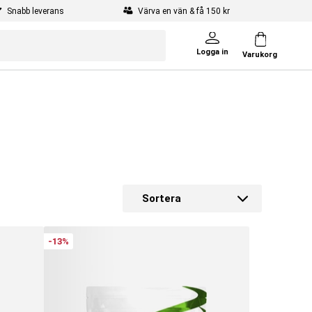
Snabb leverans
Värva en vän & få 150 kr
Logga in
Varukorg
Sortera
g
r
-13%
n.