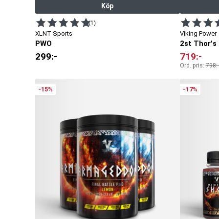
Köp
(1)
XLNT Sports
Viking Power
PWO
2st Thor's
299
:-
719
:-
Ord. pris:
798
:-
-15%
-17%