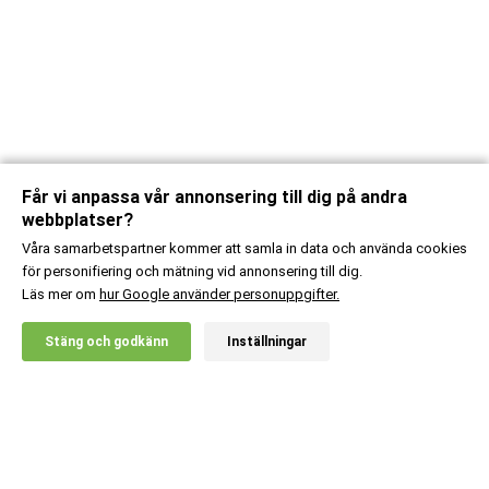
Får vi anpassa vår annonsering till dig på andra
webbplatser?
Våra samarbetspartner kommer att samla in data och använda cookies
för personifiering och mätning vid annonsering till dig.
Läs mer om
hur Google använder personuppgifter.
X
Stäng och godkänn
Inställningar
20% RABATT!
Body Science
449
:-
2 st Glycerol - 100 %
Ord. pris:
498
:-
GlyzerSize™
Lägg i kundvagn