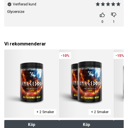
Verifierad kund
Glycersize
0
1
Vi rekommenderar
-10%
-15%
+ 2 Smaker
+ 2 Smaker
Köp
Köp