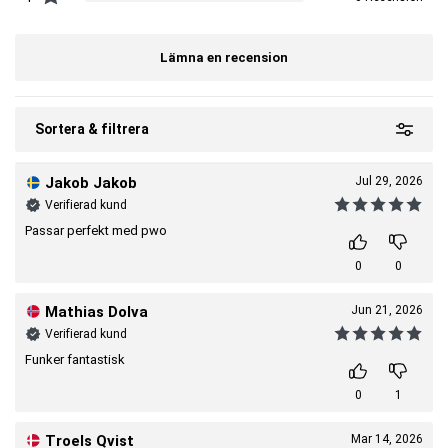
OBS! Viktigt med en mångsidig och balanserad kost och hälsosam
livsstil.
Lämna en recension
Artnr:
2300970016-10001
Tillverkare:
Body Science
Sortera & filtrera
Jakob Jakob
Jul 29, 2026
Verifierad kund
Passar perfekt med pwo
0
0
Mathias Dolva
Jun 21, 2026
Verifierad kund
Funker fantastisk
0
1
Troels Qvist
Mar 14, 2026