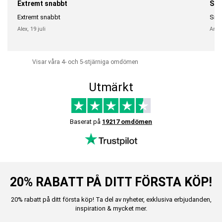
Extremt snabbt
Sna
Extremt snabbt
Snab
Alex,
19 juli
Anni
Visar våra 4- och 5-stjärniga omdömen
Utmärkt
Baserat på
19217 omdömen
20% RABATT PÅ DITT FÖRSTA KÖP!
20% rabatt på ditt första köp! Ta del av nyheter, exklusiva erbjudanden,
inspiration & mycket mer.