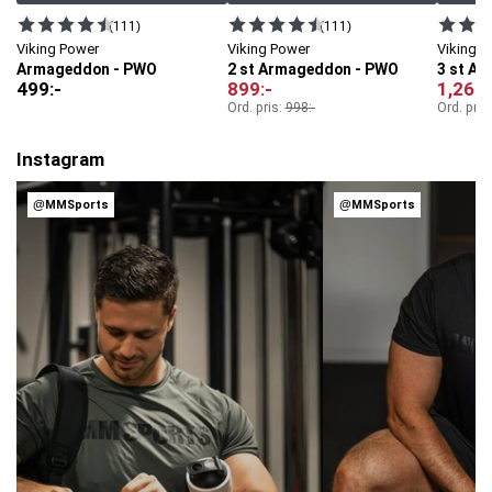
(111)
(111)
Viking Power
Viking Power
Viking 
Armageddon - PWO
2 st Armageddon - PWO
3 st A
499
:-
899
:-
1,269
:
Ord. pris:
998
:-
Ord. pris
Instagram
@MMSports
@MMSports