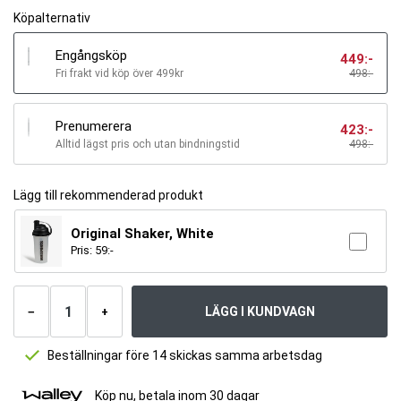
Köpalternativ
Engångsköp
449
:-
Fri frakt vid köp över 499kr
498:-
Prenumerera
423
:-
Alltid lägst pris och utan bindningstid
498
:-
Lägg till rekommenderad produkt
Original Shaker, White
Pris:
59
:-
Antal
produkter
LÄGG I KUNDVAGN
−
+
Beställningar före 14 skickas samma arbetsdag
Köp nu, betala inom 30 dagar