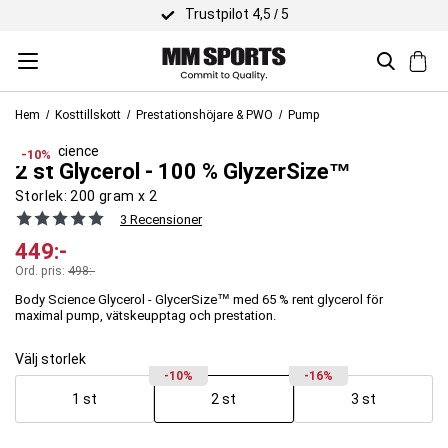
Trustpilot 4,5 / 5
Hem
Kosttillskott
Prestationshöjare & PWO
Pump
Body Science
-10%
2 st Glycerol - 100 % GlyzerSize™
Storlek:
200 gram x 2
3 Recensioner
449
:-
Ord. pris:
498
:-
Body Science Glycerol - GlycerSize™ med 65 % rent glycerol för
maximal pump, vätskeupptag och prestation.
Välj storlek
-10%
-16%
1 st
2 st
3 st