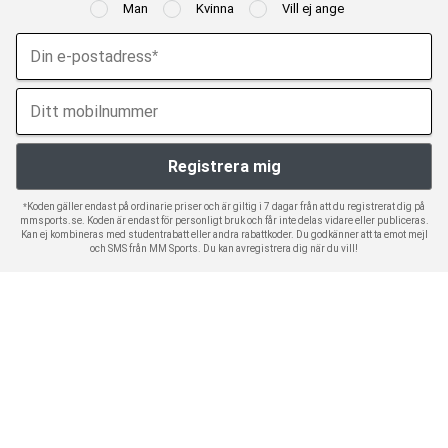
Man
Kvinna
Vill ej ange
*Koden gäller endast på ordinarie priser och är giltig i 7 dagar från att du registrerat dig på
mmsports.se. Koden är endast för personligt bruk och får inte delas vidare eller publiceras.
Kan ej kombineras med studentrabatt eller andra rabattkoder. Du godkänner att ta emot mejl
och SMS från MM Sports. Du kan avregistrera dig när du vill!