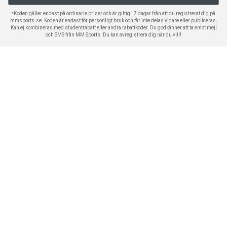
*Koden gäller endast på ordinarie priser och är giltig i 7 dagar från att du registrerat dig på
mmsports.se. Koden är endast för personligt bruk och får inte delas vidare eller publiceras.
Kan ej kombineras med studentrabatt eller andra rabattkoder. Du godkänner att ta emot mejl
och SMS från MM Sports. Du kan avregistrera dig när du vill!