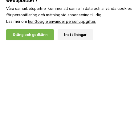
webbplatser?
Våra samarbetspartner kommer att samla in data och använda cookies
för personifiering och mätning vid annonsering till dig.
Läs mer om
hur Google använder personuppgifter.
X
Stäng och godkänn
Inställningar
20% RABATT!
Body Science
229
:-
Citrulline Malate 1:1
Lägg i kundvagn
Kundsupport
Information
Populära kategorier