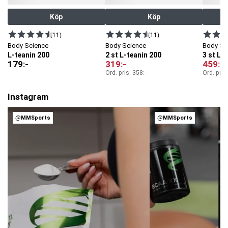
Köp
Köp
(11)
(11)
Body Science
Body Science
Body Sc
L-teanin 200
2 st L-teanin 200
3 st L-
179
:-
319
:-
459
:-
Ord. pris:
358
:-
Ord. pris
Instagram
@MMSports
@MMSports