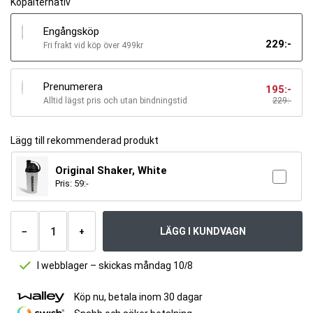
Köpalternativ
Engångsköp
229
:-
Fri frakt vid köp över 499kr
Prenumerera
195
:-
Alltid lägst pris och utan bindningstid
229
:-
Lägg till rekommenderad produkt
Original Shaker, White
Pris:
59
:-
Antal
produkter
LÄGG I KUNDVAGN
−
+
I webblager – skickas måndag 10/8
Köp nu, betala inom 30 dagar