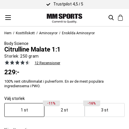
Trustpilot 4,5 / 5
Hem
Kosttillskott
Aminosyror
Enskilda Aminosyror
Body Science
Citrulline Malate 1:1
Storlek:
250 gram
12 Recensioner
229
:-
100% rent citrullinmalat i pulverform. En av de mest populära
ingredienserna i PWO.
Välj storlek
-11%
-16%
1 st
2 st
3 st