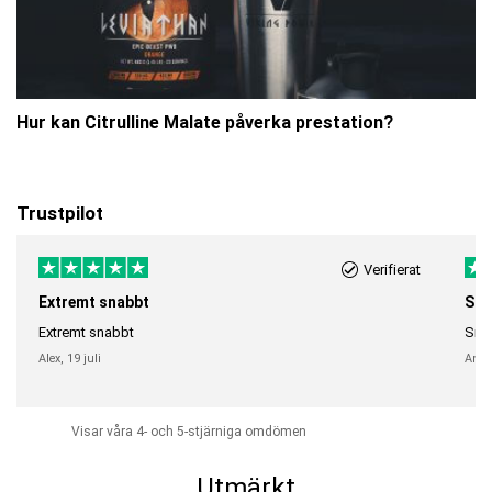
Hur kan Citrulline Malate påverka prestation?
Trustpilot
Verifierat
Extremt snabbt
Sna
Extremt snabbt
Snab
Alex,
19 juli
Anni
Visar våra 4- och 5-stjärniga omdömen
Utmärkt