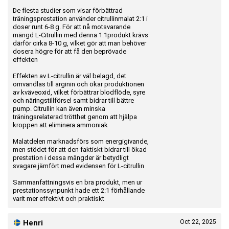
De flesta studier som visar förbättrad
träningsprestation använder citrullinmalat 2:1 i
doser runt 6-8 g. För att nå motsvarande
mängd L-Citrullin med denna 1:1produkt krävs
därför cirka 8-10 g, vilket gör att man behöver
dosera högre för att få den beprövade
effekten
Effekten av L-citrullin är väl belagd, det
omvandlas till arginin och ökar produktionen
av kväveoxid, vilket förbättrar blodflöde, syre
och näringstillförsel samt bidrar till bättre
pump. Citrullin kan även minska
träningsrelaterad trötthet genom att hjälpa
kroppen att eliminera ammoniak
Malatdelen marknadsförs som energigivande,
men stödet för att den faktiskt bidrar till ökad
prestation i dessa mängder är betydligt
svagare jämfört med evidensen för L-citrullin
Sammanfattningsvis en bra produkt, men ur
prestationssynpunkt hade ett 2:1 förhållande
varit mer effektivt och praktiskt
Henri
Oct 22, 2025