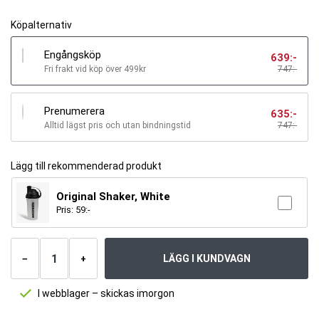
Köpalternativ
Engångsköp
639
:-
Fri frakt vid köp över 499kr
747:-
Prenumerera
635
:-
Alltid lägst pris och utan bindningstid
747
:-
Lägg till rekommenderad produkt
Original Shaker, White
Pris:
59
:-
Antal
produkter
LÄGG I KUNDVAGN
−
+
I webblager – skickas imorgon