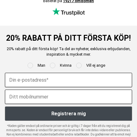
Baserat på
19217 omdömen
20% RABATT PÅ DITT FÖRSTA KÖP!
20% rabatt på ditt första köp! Ta del av nyheter, exklusiva erbjudanden,
inspiration & mycket mer.
Man
Kvinna
Vill ej ange
*Koden gäller endast på ordinarie priser och är giltig i 7 dagar från att du registrerat dig på
mmsports.se. Koden är endast för personligt bruk och får inte delas vidare eller publiceras.
Kan ej kombineras med studentrabatt eller andra rabattkoder. Du godkänner att ta emot mejl