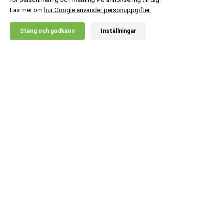
Läs mer om
hur Google använder personuppgifter.
X
Stäng och godkänn
Inställningar
20% RABATT!
Viking Power
639
:-
3 st Heimdall -
Ord. pris:
747
:-
Ledtillskott
Lägg i kundvagn
Kundsupport
Information
Populära kategorier