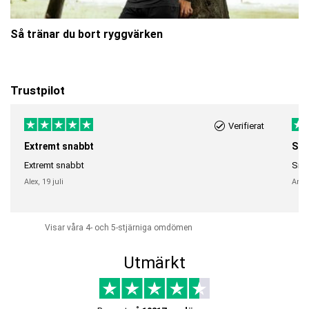
Så tränar du bort ryggvärken
Trustpilot
Verifierat
Extremt snabbt
Sna
Extremt snabbt
Snab
Alex,
19 juli
Anni
Visar våra 4- och 5-stjärniga omdömen
Utmärkt