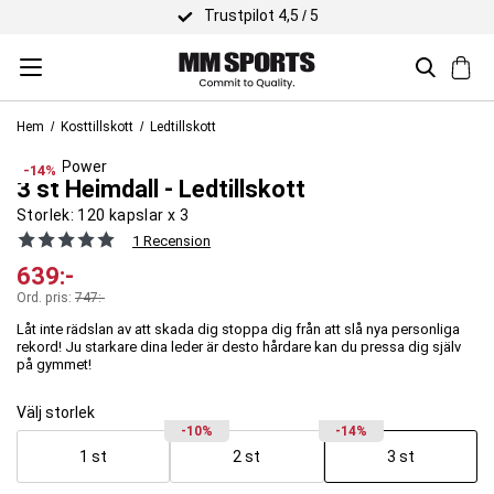
Trustpilot 4,5 / 5
Hem
Kosttillskott
Ledtillskott
Viking Power
-14%
3 st Heimdall - Ledtillskott
Storlek:
120 kapslar x 3
1 Recension
639
:-
Ord. pris:
747
:-
Låt inte rädslan av att skada dig stoppa dig från att slå nya personliga
rekord! Ju starkare dina leder är desto hårdare kan du pressa dig själv
på gymmet!
Välj storlek
-10%
-14%
1 st
2 st
3 st