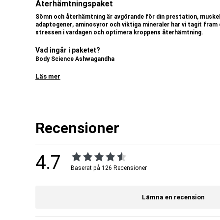
Återhämtningspaket
Sömn och återhämtning är avgörande för
din
prestation, muske
adaptogener
, aminosyror och viktiga mineraler
har vi tagit fram
stress
en i vardagen
och optimera kroppens återhämtning.
Vad ingår i paketet?
Body Science
Ashwagandha
Läs mer
Adaptogen
som kan bidra till minskad stress
.
Stödjer hormonell balans och kan främja lugn och avslappning.
Främjar
både fysisk och mental återhämtning.
Body Science GABA
Recensioner
Aminosyra som verkar lugnande
i kroppen.
Hjälper kroppen att hantera stress och främjar avslappning.
Kan bidra till en
förbättrad sömnkvalitet och
djupare sömn.
Body Science ZMA
4.7
Baserat på 126 Recensioner
Innehåller zink, magnesium och vitamin B6.
Bidrar till ökad återhämtning och bättre sömn.
Stödjer muskelfunktion, proteinsyntes och
minskad muskeltrötth
Lämna en recension
Body Science
Glycine
Aminosyra som stödjer avslappning och kan förbättra sömnen.