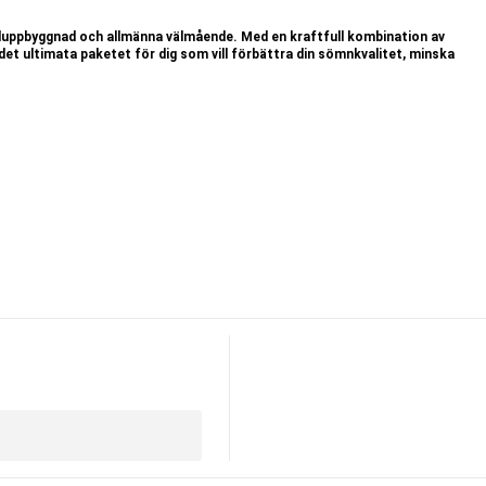
luppbyggnad och allmän
na
välmående.
Med en kraftfull kombination av
 det ultimata
paketet för dig som vill förbättra din sömnkvalitet, minska
et.