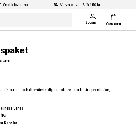
Snabb leverans
Värva en vän & få 150 kr
Logga in
Varukorg
spaket
sioner
a din stress och återhämta dig snabbare - för bättre prestation,
ellness Series
ha
ka Kapslar