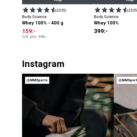
(2335)
(2335
Body Science
Body Science
Whey 100% - 400 g
Whey 100%
159
:-
399
:-
Ord. pris:
199
:-
Instagram
@MMSports
@MMSpor