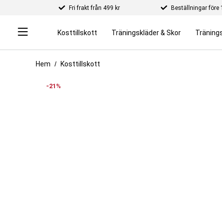
Fri frakt från 499 kr
Beställningar för
Kosttillskott
Träningskläder & Skor
Tränings
Hem
Kosttillskott
-21%