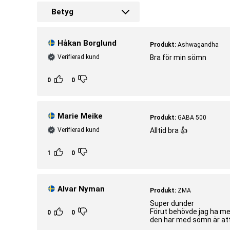
Hjälper kroppen att återhämta sig genom sin roll i avgiftningspr
Betyg
Kan bidra till bättre hudhälsa och kollagenproduktion.
OBS! Viktigt med en mångsidig och balanserad kost och hälsosam
Håkan Borglund
Produkt:
Ashwagandha
Artnr:
SKU2676715
Verifierad kund
Bra för min sömn
Tillverkare:
Body Science
0
0
Marie Meike
Produkt:
GABA 500
Verifierad kund
Alltid bra 👍
1
0
Alvar Nyman
Produkt:
ZMA
Super dunder
Förut behövde jag ha mer
0
0
den har med sömn är att