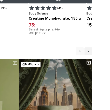
2335)
(246)
Body Science
Body Science
Creatine Monohydrate, 150 g
Creatine Mon
75
:-
159
:-
Senast lägsta pris:
75
:-
Ord. pris:
99
:-
@MMSports
@MMSpor