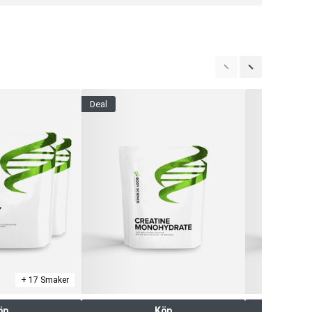
deal
+ 17 Smaker
öp
Köp