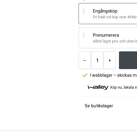
Engångsköp
Fri frakt vid köp över 499kr
Prenumerera
Alltid lägst pris och utan 
Antal
produkter
−
+
I webblager – skickas 
Köp nu, betala 
Se butikslager