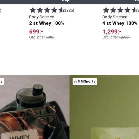
)
(2335)
(
Body Science
Body Science
2 st Whey 100%
4 st Whey 100%
699
:-
1,299
:-
Ord. pris:
798
:-
Ord. pris:
1,596
:-
ts
@MMSports