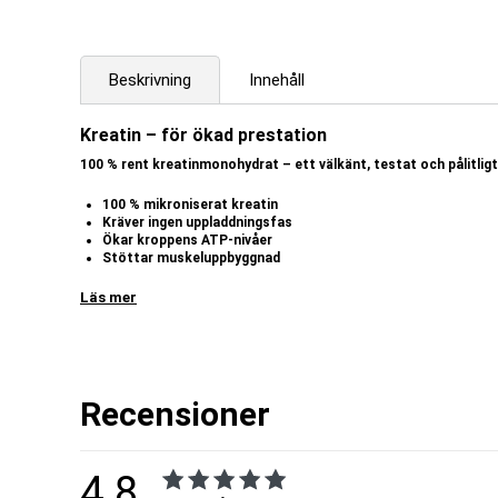
Beskrivning
Innehåll
Kreatin – för ökad prestation
100 % rent kreatinmonohydrat – ett välkänt, testat och pålitli
100 % mikroniserat kreatin
Kräver ingen uppladdningsfas
Ökar kroppens ATP-nivåer
Stöttar muskeluppbyggnad
Bidrar till ökad styrka och uthållighet
Tillverkad i Sverige
Läs mer
Body Science Creatine Monohydrate är ett högkvalitativt kosttillskott
naturligt ämne som finns i kroppen och hjälper till att leverera närin
delen av allt kreatin i musklerna, upp till 95 % – varav den primära käll
gram rent kreatin per dag. Är man däremot vegan eller vegetarian och
kreatin, varav ett kreatintillskott kan vara extra intressant. Visserl
Recensioner
aminosyrorna arginin, glycin och metionin, men inte i de nivåer som 
ATP och kreatinfosfat
4.8
Oavsett vad vi gör, om vi så sover, jobbar eller tränar, behöver kroppe