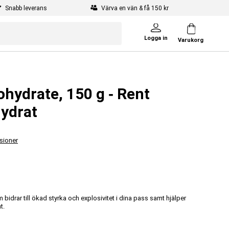
Snabb leverans
Värva en vän & få 150 kr
Logga in
Varukorg
hydrate, 150 g ‐ Rent
ydrat
sioner
idrar till ökad styrka och explosivitet i dina pass samt hjälper
t.