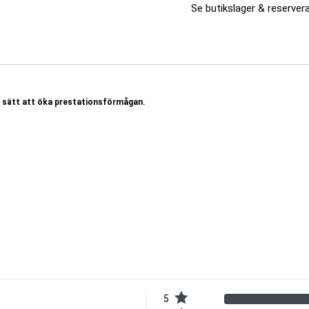
Se butikslager & reservera
gt sätt att öka prestationsförmågan.
 som innehåller 100 % rent mikroniserat kreatinmonohydrat. Kreatin är ett
g och energi till muskelcellerna. Både hos människor och djur lagras största
a för kreatin är just kött och fisk. Vid en balanserad kost får vi i oss cirka 1
 utesluter animaliska källor får man således i sig betydligt mindre mängd
igen kan kroppen producera en viss mängd kreatin själv med hjälp av
man får i sig via animaliska livsmedel.
n hela tiden energi för att fungera. Energin kroppen använder kallas för ATP
5