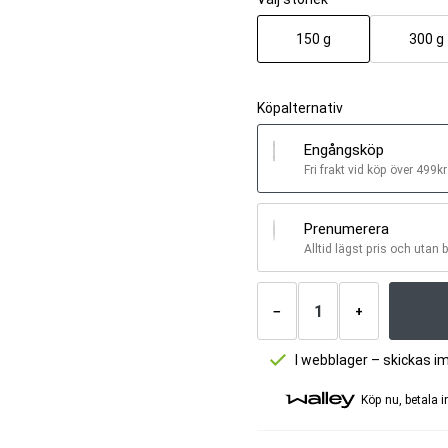
150 g
300 g
Köpalternativ
Engångsköp
Fri frakt vid köp över 499kr
Prenumerera
Alltid lägst pris och utan 
Antal
produkter
−
+
I webblager – skickas i
Köp nu, betala 