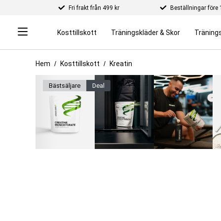
Fri frakt från 499 kr
Beställningar för
Kosttillskott
Träningskläder & Skor
Tränings
Hem
Kosttillskott
Kreatin
bäst­säljare
deal