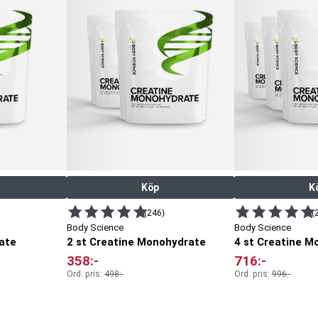
Köp
K
(246)
(
Body Science
Body Science
ate
2 st Creatine Monohydrate
4 st Creatine M
358
:-
716
:-
Ord. pris:
498
:-
Ord. pris:
996
:-