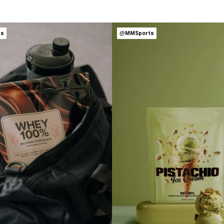
ts
@MMSports