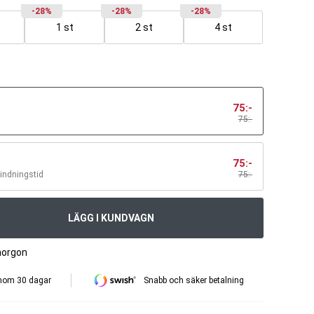
-28%
-28%
-28%
1 st
2 st
4 st
75
:-
75:-
75
:-
bindningstid
75
:-
LÄGG I KUNDVAGN
morgon
inom 30 dagar
Snabb och säker betalning