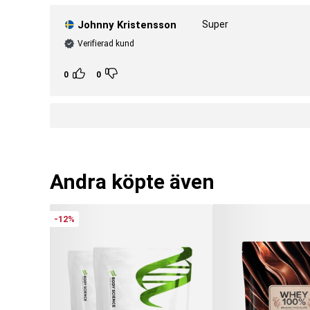
Johnny Kristensson
Super
Verifierad kund
0
0
Andra köpte även
-12%