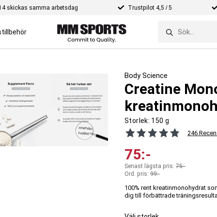
e 14 skickas samma arbetsdag
Trustpilot 4,5 / 5
tillbehör
Body Science
Creatine Mono
kreatinmonoh
Storlek:
150 g
246 Recen
75
:-
Senast lägsta pris:
75:-
Ord. pris:
99
:-
100% rent kreatinmonohydrat som b
dig till förbättrade träningsresulta
Välj storlek