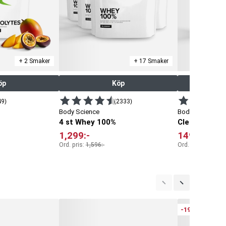
+ 2 Smaker
+ 17 Smaker
öp
Köp
49)
(2333)
Body Science
Body Science
4 st Whey 100%
Clear Protein
1,299
:-
149
:-
Ord. pris:
1,596
:-
Ord. pris:
229
:-
-19%