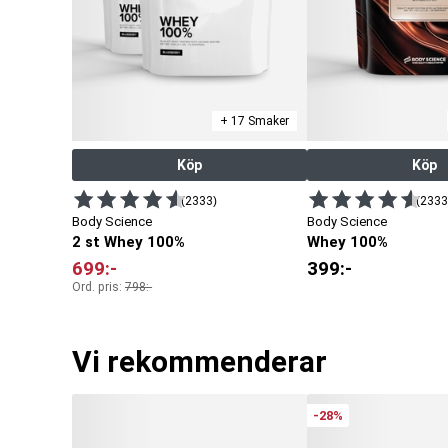
+ 17 Smaker
Köp
Köp
(2333)
(2333
Body Science
Body Science
2 st Whey 100%
Whey 100%
699
:-
399
:-
Ord. pris:
798
:-
Vi rekommenderar
-28%