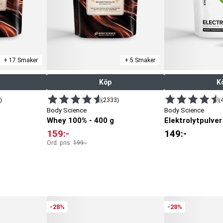
+ 17 Smaker
+ 5 Smaker
Köp
K
)
(2333)
(
Body Science
Body Science
Whey 100% - 400 g
Elektrolytpulver
159
:-
149
:-
Ord. pris:
199
:-
-28%
-28%