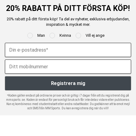
20% RABATT PÅ DITT FÖRSTA KÖP!
20% rabatt på ditt första köp! Ta del av nyheter, exklusiva erbjudanden,
inspiration & mycket mer.
Man
Kvinna
Vill ej ange
*Koden gäller endast på ordinarie priser och är giltig i 7 dagar från att du registrerat dig på
mmsports.se. Koden är endast för personligt bruk och får inte delas vidare eller publiceras.
Kan ej kombineras med studentrabatt eller andra rabattkoder. Du godkänner att ta emot mejl
och SMS från MM Sports. Du kan avregistrera dig när du vill!