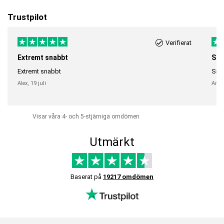
Trustpilot
Verifierat
Extremt snabbt
Sna
Extremt snabbt
Snab
Alex,
19 juli
Anni
Visar våra 4- och 5-stjärniga omdömen
Utmärkt
Baserat på
19217 omdömen