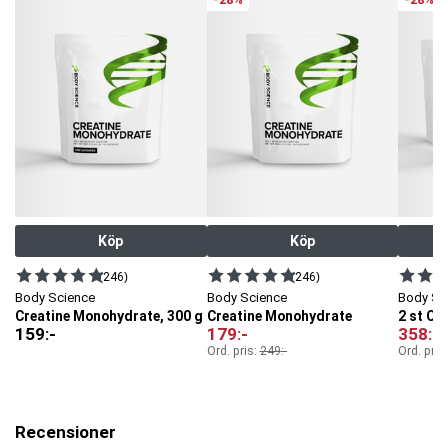
Rymmer 15 ml (1 msk)
Snygg vit/genomskinlig design
Praktiskt sätt att dosera rätt!
Artnr:
8204540002-1002
Tillverkare:
MM Sports
EAN:
7650044530389
Köp
Köp
(246)
(246)
Body Science
Body Science
Body Sc
Creatine Monohydrate, 300 g
Creatine Monohydrate
2 st Cr
159
:-
179
:-
358
:-
Ord. pris:
249
:-
Ord. pris
Recensioner