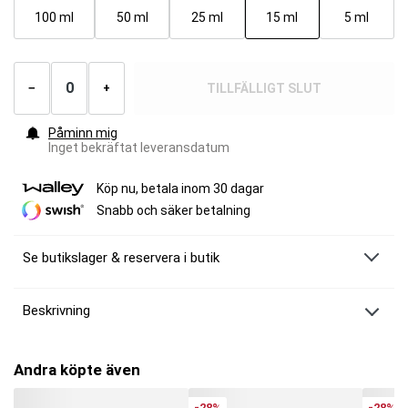
100 ml
50 ml
25 ml
15 ml
5 ml
Antal
produkter
TILLFÄLLIGT SLUT
−
+
Påminn mig
Inget bekräftat leveransdatum
Köp nu, betala inom 30 dagar
Snabb och säker betalning
Se butikslager & reservera i butik
Beskrivning
MM Sports Måttskopa 15 ml
Nu är måttet rågat för dåliga mått! Med denna skopa från MM Sports så kan
Andra köpte även
du mäta upp dina produkter så att du får den mängd du vill ha.
-28%
-28%