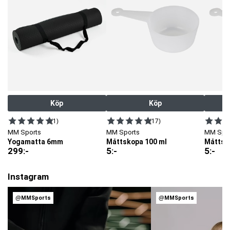
Köp
Köp
(1)
(17)
MM Sports
MM Sports
MM Spo
Yogamatta 6mm
Måttskopa 100 ml
Måttsk
299
:-
5
:-
5
:-
Instagram
@MMSports
@MMSports