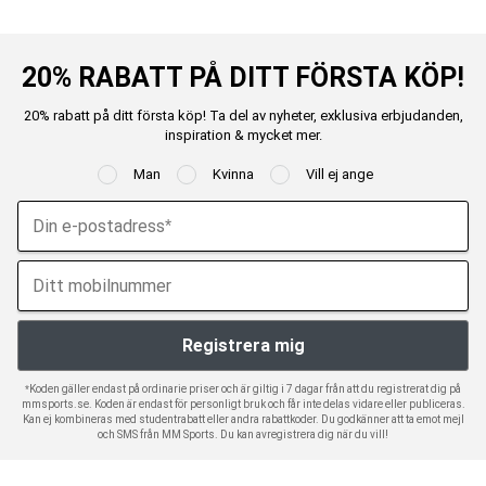
20% RABATT PÅ DITT FÖRSTA KÖP!
20% rabatt på ditt första köp! Ta del av nyheter, exklusiva erbjudanden,
inspiration & mycket mer.
Man
Kvinna
Vill ej ange
*Koden gäller endast på ordinarie priser och är giltig i 7 dagar från att du registrerat dig på
mmsports.se. Koden är endast för personligt bruk och får inte delas vidare eller publiceras.
Kan ej kombineras med studentrabatt eller andra rabattkoder. Du godkänner att ta emot mejl
och SMS från MM Sports. Du kan avregistrera dig när du vill!