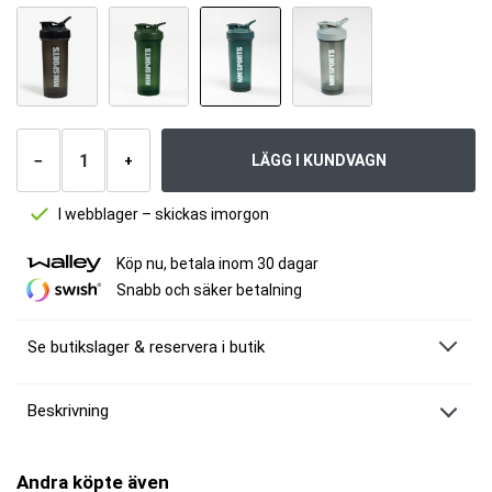
Antal
produkter
LÄGG I KUNDVAGN
−
+
I webblager – skickas imorgon
Köp nu, betala inom 30 dagar
Snabb och säker betalning
Se butikslager & reservera i butik
Beskrivning
MM Sports Mega Shaker
En stor och rymlig
shaker
för alla dina träningspass.
Andra köpte även