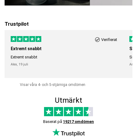
Trustpilot
Verifierat
Extremt snabbt
Sna
Extremt snabbt
Snab
Alex,
19 juli
Anni
Visar våra 4- och 5-stjärniga omdömen
Utmärkt
Baserat på
19217 omdömen