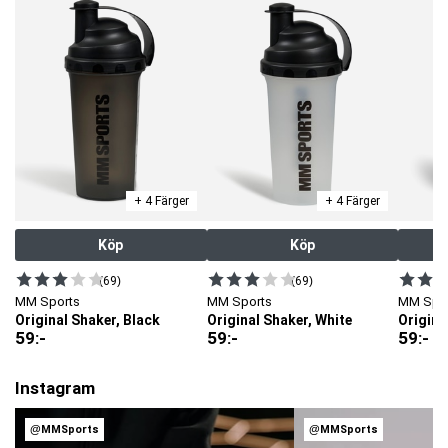
+ 4 Färger
+ 4 Färger
Köp
Köp
(69)
(69)
MM Sports
MM Sports
MM Spo
Original Shaker, Black
Original Shaker, White
Origina
59
:-
59
:-
59
:-
Instagram
@MMSports
@MMSports