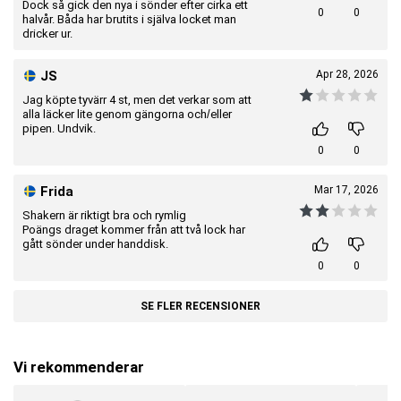
Dock så gick den nya i sönder efter cirka ett
0
0
halvår. Båda har brutits i själva locket man
dricker ur.
JS
Apr 28, 2026
Jag köpte tyvärr 4 st, men det verkar som att
alla läcker lite genom gängorna och/eller
pipen. Undvik.
0
0
Frida
Mar 17, 2026
Shakern är riktigt bra och rymlig
Poängs draget kommer från att två lock har
gått sönder under handdisk.
0
0
SE FLER RECENSIONER
Vi rekommenderar