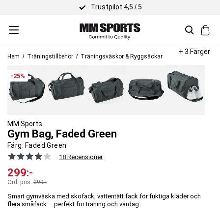
Trustpilot 4,5 / 5
+ 3 Färger
Hem
Träningstillbehör
Träningsväskor & Ryggsäckar
-25%
MM Sports
Gym Bag, Faded Green
Färg:
Faded Green
18 Recensioner
299
:-
Ord. pris:
399
:-
Smart gymväska med skofack, vattentätt fack för fuktiga kläder och
flera småfack – perfekt för träning och vardag.