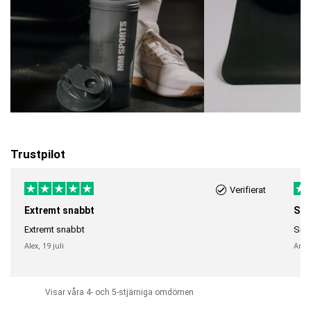
Trustpilot
Verifierat
Extremt snabbt
Sna
Extremt snabbt
Snab
Alex,
19 juli
Anni
Visar våra 4- och 5-stjärniga omdömen