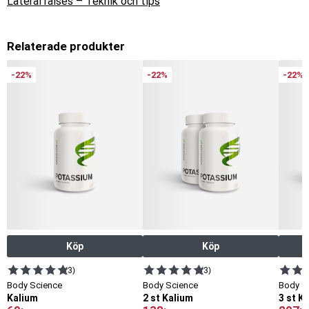
Lateral raises – Teknik och tips
Relaterade produkter
-22%
-22%
-22%
Köp
Köp
(3)
(3)
Body Science
Body Science
Body S
Kalium
2 st Kalium
3 st K