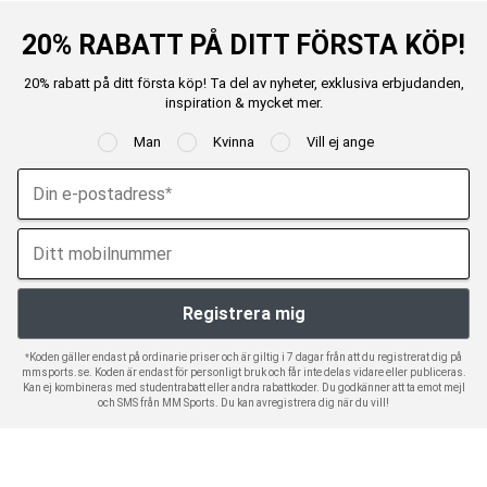
20% RABATT PÅ DITT FÖRSTA KÖP!
20% rabatt på ditt första köp! Ta del av nyheter, exklusiva erbjudanden,
inspiration & mycket mer.
Man
Kvinna
Vill ej ange
*Koden gäller endast på ordinarie priser och är giltig i 7 dagar från att du registrerat dig på
mmsports.se. Koden är endast för personligt bruk och får inte delas vidare eller publiceras.
Kan ej kombineras med studentrabatt eller andra rabattkoder. Du godkänner att ta emot mejl
och SMS från MM Sports. Du kan avregistrera dig när du vill!