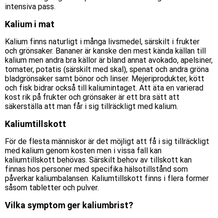
intensiva pass.
Kalium i mat
Kalium finns naturligt i många livsmedel, särskilt
i
frukter
och grönsaker. Bananer är kanske den mest kända källan till
kalium men andra bra källor är bland annat avokado, apelsiner,
tomater, potatis (särskilt med skal), spenat och andra gröna
bladgrönsaker samt bönor och linser. Mejeriprodukter, kött
och fisk bidrar också till kaliumintaget. Att äta en varierad
kost rik på frukter och grönsaker är ett bra sätt att
säkerställa att man får i sig tillräckligt med kalium.
Kaliumtillskott
För de flesta människor är det möjligt att få
i sig
tillräckligt
med kalium genom kosten
men
i vissa fall kan
kaliumtillskott behövas.
Särskilt behov av tillskott kan
finnas hos
personer med specifika hälsotillstånd som
påverkar kaliumbalansen. Kaliumtillskott finns i flera former
såsom tabletter och pulver.
Vilka symptom ger kaliumbrist?