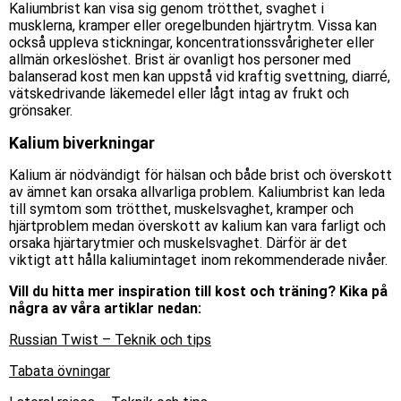
Kaliumbrist kan visa sig genom trötthet, svaghet i
musklerna, kramper eller oregelbunden hjärtrytm. Vissa kan
också uppleva stickningar, koncentrationssvårigheter eller
allmän orkeslöshet. Brist är ovanligt hos personer med
balanserad kost men kan uppstå vid kraftig svettning, diarré,
vätskedrivande läkemedel eller lågt intag av frukt och
grönsaker.
Kalium biverkningar
Kalium är nödvändigt för hälsan
och både brist
och
överskott
av ämnet kan
orsaka allvarliga problem. Kaliumbrist kan leda
till symtom som trötthet, muskelsvaghet, kramper och
hjärtproblem medan
överskott av
kalium kan vara farligt och
orsaka hjärtarytmier och muskelsvaghet. Därför är det
viktigt att hålla kaliumintaget inom rekommenderade nivåer.
Vill du hitta mer inspiration till kost och träning? Kika på
några av våra artiklar nedan:
Russian Twist – Teknik och tips
Tabata övningar