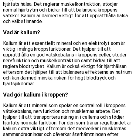
hjärtats hälsa. Det reglerar muskelkontraktion, stödjer
normal hjärtrytm och bidrar till att balansera kroppens
vätskor. Kalium är
därmed
viktigt för att upprätthålla hälsa
och välbefinnande.
Vad är kalium?
Kalium är ett essentiellt mineral och en elektrolyt som är
viktig i många kroppsfunktioner. Det hjälper till att
upprätthålla en god vätskebalans i kroppens celler, stöder
nervfunktion och muskelkontraktion samt bidrar till att
reglera blodtrycket. Kalium är också viktigt för hjärthälsan
eftersom det hjälper till att balansera effekterna av natrium
och
kan
därmed minska risken för högt blodtryck och
hjärtsjukdomar.
Vad gör kalium i kroppen?
Kalium är ett mineral som spelar en central roll i kroppens
vätskebalans, nervfunktion och musklernas arbete. Det
hjälper till att transportera näring in i cellerna och stödjer
hjärtats normala funktion. För den som tränar regelbundet är
kalium extra viktigt eftersom det medverkar i musklernas
sammandragningar och påverkar återhämtningen efter