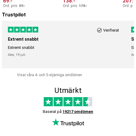
69
:-
138
:-
207
:-
Ord. pris:
89
:-
Ord. pris:
178
:-
Ord. pri
Trustpilot
Verifierat
Extremt snabbt
Sn
Extremt snabbt
Sn
Alex,
19 juli
An
Visar våra 4- och 5-stjärniga omdömen
Utmärkt
Baserat på
19217 omdömen