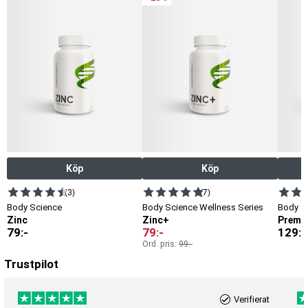
Köp
Köp
(3)
(7)
Body Science
Body Science Wellness Series
Body S
Zinc
Zinc+
Premi
79
:-
79
:-
129
:-
Ord. pris:
99
:-
Trustpilot
Verifierat