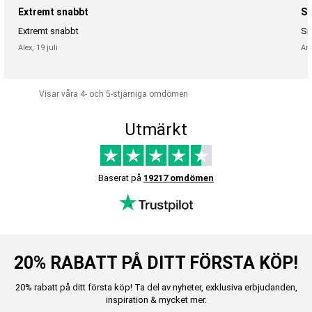
Extremt snabbt
Sn
Extremt snabbt
Sn
Alex,
19 juli
An
Visar våra 4- och 5-stjärniga omdömen
Utmärkt
Baserat på
19217 omdömen
20% RABATT PÅ DITT FÖRSTA KÖP!
20% rabatt på ditt första köp! Ta del av nyheter, exklusiva erbjudanden,
inspiration & mycket mer.