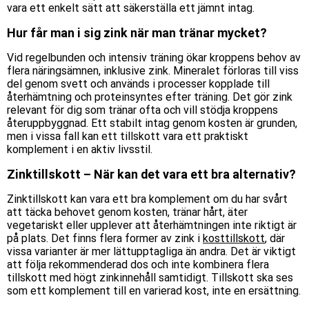
vara ett enkelt sätt att säkerställa ett jämnt intag.
Hur får man i sig zink när man tränar mycket?
Vid regelbunden och intensiv träning ökar kroppens behov av
flera näringsämnen, inklusive zink. Mineralet förloras till viss
del genom svett och används i processer kopplade till
återhämtning och proteinsyntes efter träning. Det gör zink
relevant för dig som tränar ofta och vill stödja kroppens
återuppbyggnad. Ett stabilt intag genom kosten är grunden,
men i vissa fall kan ett tillskott vara ett praktiskt
komplement i en aktiv livsstil.
Zinktillskott – När kan det vara ett bra alternativ?
Zinktillskott kan vara ett bra komplement om du har svårt
att täcka behovet genom kosten, tränar hårt, äter
vegetariskt eller upplever att återhämtningen inte riktigt är
på plats. Det finns flera former av zink i
kosttillskott
, där
vissa varianter är mer lättupptagliga än andra. Det är viktigt
att följa rekommenderad dos och inte kombinera flera
tillskott med högt zinkinnehåll samtidigt. Tillskott ska ses
som ett komplement till en varierad kost, inte en ersättning.