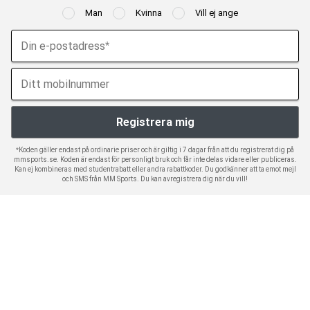
Man
Kvinna
Vill ej ange
*Koden gäller endast på ordinarie priser och är giltig i 7 dagar från att du registrerat dig på
mmsports.se. Koden är endast för personligt bruk och får inte delas vidare eller publiceras.
Kan ej kombineras med studentrabatt eller andra rabattkoder. Du godkänner att ta emot mejl
och SMS från MM Sports. Du kan avregistrera dig när du vill!