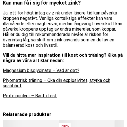
Kan man få i sig för mycket zink?
Ja, ett för högt intag av zink under längre tid kan påverka
kroppen negativt. Vanliga kortsiktiga effekter kan vara
illamående eller magbesvär, medan långvarigt överskott kan
påverka kroppens upptag av andra mineraler, som koppar.
Håller du dig till rekommenderade nivåer är risken för
överintag låg, särskilt om zink används som en del av en
balanserad kost och livsstil.
Vill du hitta mer inspiration till kost och träning? Kika på
några av våra artiklar nedan:
Magnesium bisglycinate – Vad är det?
Plyometrisk träning – Öka din explosivitet, styrka och
snabbhet
Proteinpulver – Bäst i test
Relaterade produkter
-20%