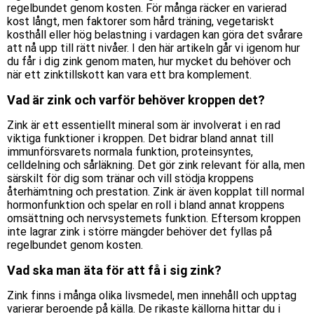
regelbundet genom kosten. För många räcker en varierad
kost långt, men faktorer som hård träning, vegetariskt
kosthåll eller hög belastning i vardagen kan göra det svårare
att nå upp till rätt nivåer. I den här artikeln går vi igenom hur
du får i dig zink genom maten, hur mycket du behöver och
när ett zinktillskott kan vara ett bra komplement.
Vad är zink och varför behöver kroppen det?
Zink är ett essentiellt mineral som är involverat i en rad
viktiga funktioner i kroppen. Det bidrar bland annat till
immunförsvarets normala funktion, proteinsyntes,
celldelning och sårläkning. Det gör zink relevant för alla, men
särskilt för dig som tränar och vill stödja kroppens
återhämtning och prestation. Zink är även kopplat till normal
hormonfunktion och spelar en roll i bland annat kroppens
omsättning och nervsystemets funktion. Eftersom kroppen
inte lagrar zink i större mängder behöver det fyllas på
regelbundet genom kosten.
Vad ska man äta för att få i sig zink?
Zink finns i många olika livsmedel, men innehåll och upptag
varierar beroende på källa. De rikaste källorna hittar du i