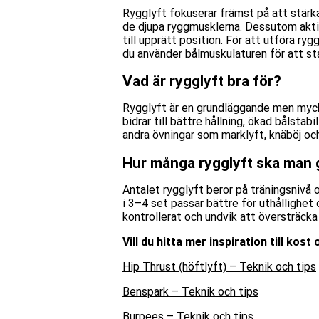
Rygglyft fokuserar främst på att stärk
de djupa ryggmusklerna. Dessutom aktiv
till upprätt position. För att utföra ry
du använder bålmuskulaturen för att sta
Vad är rygglyft bra för?
Rygglyft är en grundläggande men myck
bidrar till bättre hållning, ökad bålsta
andra övningar som marklyft, knäböj och
Hur många rygglyft ska man 
Antalet rygglyft beror på träningsnivå 
i 3–4 set passar bättre för uthållighet o
kontrollerat och undvik att översträcka
Vill du hitta mer inspiration till kos
Hip Thrust (höftlyft) – Teknik och tips
Benspark – Teknik och tips
Burpees – Teknik och tips