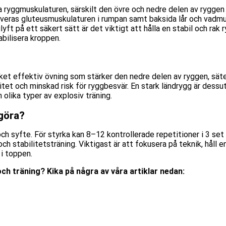
a ryggmuskulaturen, särskilt den övre och nedre delen av rygge
eras gluteusmuskulaturen i rumpan samt baksida lår och vadmusk
gglyft på ett säkert sätt är det viktigt att hålla en stabil och r
bilisera kroppen.
et effektiv övning som stärker den nedre delen av ryggen, säte
bilitet och minskad risk för ryggbesvär. En stark ländrygg är dessu
 olika typer av explosiv träning.
göra?
och syfte. För styrka kan 8–12 kontrollerade repetitioner i 3 s
ch stabilitetsträning. Viktigast är att fokusera på teknik, håll e
 i toppen.
t och träning? Kika på några av våra artiklar nedan: