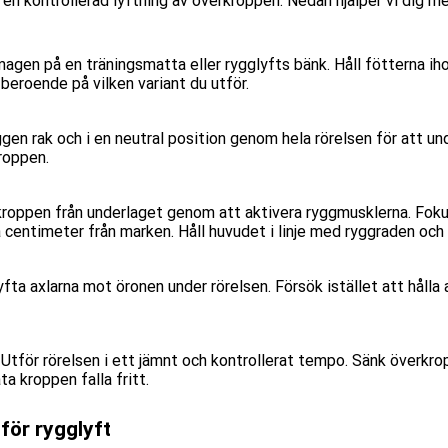
n kontrollerad lyftning av överkroppen. Nedan hjälper vi dig me
agen på en träningsmatta eller rygglyfts bänk. Håll fötterna ihop
eroende på vilken variant du utför.
ggen rak och i en neutral position genom hela rörelsen för att un
kroppen.
kroppen från underlaget genom att aktivera ryggmusklerna. Foku
a centimeter från marken. Håll huvudet i linje med ryggraden och
yfta axlarna mot öronen under rörelsen. Försök istället att hålla
Utför rörelsen i ett jämnt och kontrollerat tempo. Sänk överkrop
ta kroppen falla fritt.
för rygglyft