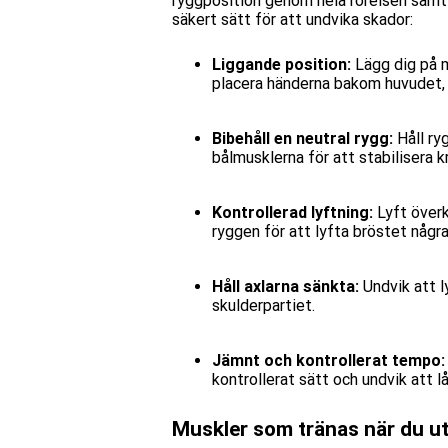
ryggposition genom hela rörelsen samt e
säkert sätt för att undvika skador:
Liggande position:
Lägg dig på m
placera händerna bakom huvudet, b
Bibehåll en neutral rygg:
Håll ry
bålmusklerna för att stabilisera 
Kontrollerad lyftning:
Lyft över
ryggen för att lyfta bröstet någr
Håll axlarna sänkta:
Undvik att l
skulderpartiet.
Jämnt och kontrollerat tempo:
kontrollerat sätt och undvik att lå
Muskler som tränas när du ut