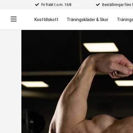
Fri frakt t.o.m. 16/8
Beställningar för
Kosttillskott
Träningskläder & Skor
Tränings