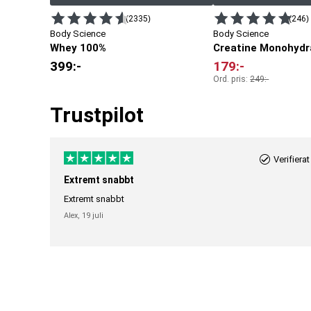
(2335)
(246)
Body Science
Body Science
Whey 100%
Creatine Monohydr
399
:-
179
:-
Ord. pris:
249
:-
Trustpilot
Verifierat
Extremt snabbt
Extremt snabbt
Alex,
19 juli