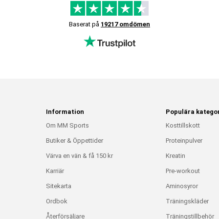
Baserat på
19217 omdömen
Information
Populära kategor
Om MM Sports
Kosttillskott
Butiker & Öppettider
Proteinpulver
Värva en vän & få 150 kr
Kreatin
Karriär
Pre-workout
Sitekarta
Aminosyror
Ordbok
Träningskläder
Återförsäljare
Träningstillbehör