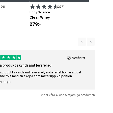
699)
(377)
Body Science
Clear Whey
279
:-
Verifierat
a produkt skyndsamt levererad
Riktigt br
a produkt skyndsamt levererad, enda reflektion är att det
Riktigt bra 
rde följt med en skopa som mäter upp 2g portion.
Gunilla Elisa
er,
19 juli
Visar våra 4- och 5-stjärniga omdömen