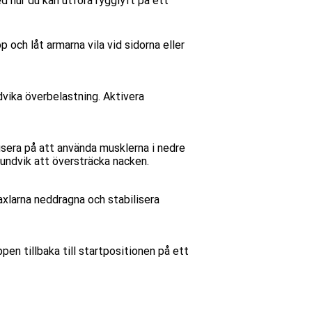
d hur du kan utföra rygglyft på ett
 och låt armarna vila vid sidorna eller
dvika överbelastning. Aktivera
sera på att använda musklerna i nedre
 undvik att översträcka nacken.
 axlarna neddragna och stabilisera
pen tillbaka till startpositionen på ett