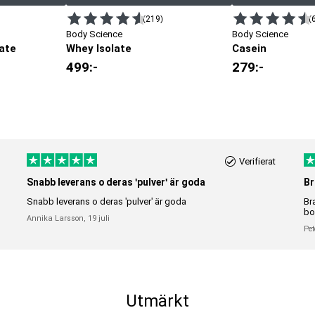
(219)
(
Body Science
Body Science
ate
Whey Isolate
Casein
499
:-
279
:-
Verifierat
Snabb leverans o deras 'pulver' är goda
Br
Snabb leverans o deras 'pulver' är goda
Br
bo
Annika Larsson,
19 juli
Pet
Utmärkt