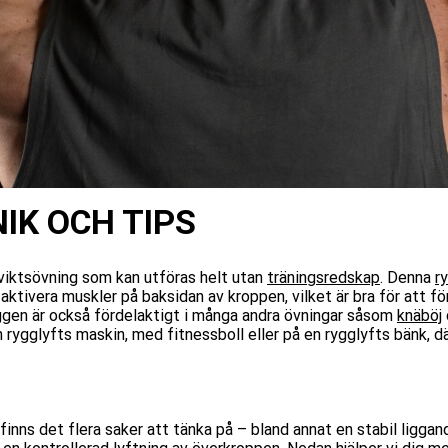
IK OCH TIPS
sviktsövning som kan utföras helt utan
träningsredskap
. Denna
r
aktivera muskler
på
baksidan av kroppen, vilket är bra för att f
ggen är också fördelaktigt i många andra övningar såsom
knäböj
 rygglyfts maskin, med fitnessboll eller på en rygglyfts bänk,
d
finns det flera saker att tänka på – bland annat en stabil liggan