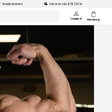
Snabb leverans
Värva en vän & få 150 kr
Logga in
Varukorg