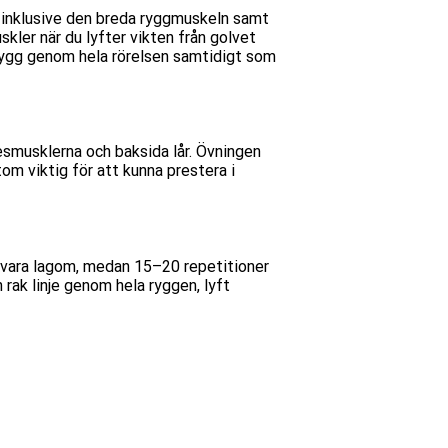
n inklusive den breda ryggmuskeln
samt
ler när du lyfter vikten från golvet
ak rygg genom hela rörelsen samtidigt som
smusklerna och baksida lår. Övningen
tom viktig för att kunna prestera i
et vara lagom, medan 15–20 repetitioner
n rak linje genom hela ryggen, lyft