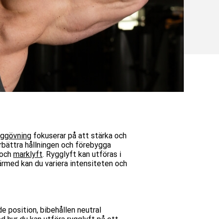
yggövning
fokuserar på att stärka och
örbättra hållningen och förebygga
och
marklyft
. Rygglyft kan utföras i
ärmed kan du
variera intensiteten och
de position, bibehållen neutral