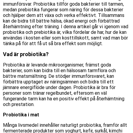
immunförsvar. Probiotika tillför goda bakterier till tarmen,
medan prebiotika fungerar som näring för dessa bakterier
och hjälper dem att växa och verka effektivt. Tillsammans
kan de bidra till bättre hälsa, ökad energi och förbättrad
återhämtning efter träning. I denna artikel går vi igenom vad
probiotika och prebiotika är, vilka fördelar de har, hur de kan
användas i kosten eller som
kosttillskott
, samt vad man bör
tänka på för att få ut så bra effekt som möjligt.
Vad är probiotika?
Probiotika är levande mikroorganismer, främst goda
bakterier, som kan bidra till en hälsosam tarmflora och
bättre matsmältning. De stödjer immunförsvaret, kan
förbättra upptaget av näringsämnen och bidra till ett
jämnare energiflöde under dagen. Probiotika är bra för
personer som tränar regelbundet, eftersom en väl
fungerande tarm kan ha en positiv effekt på återhämtning
och prestation.
Probiotika i mat
Många livsmedel innehåller naturligt probiotika, framför allt
fermenterade produkter som yoghurt, kefir, surkål, kimchi