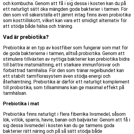
och kombucha. Genom att få i sig dessa i kosten kan du på
ett naturligt sätt öka mängden goda bakterier i tarmen. För
den som vill säkerställa ett jämnt intag finns även probiotika
som kosttillskott, vilket kan vara ett smidigt alternativ för
att stödja både hälsa och träning.
Vad är prebiotika?
Prebiotika är en typ av kostfiber som fungerar som mat för
de goda bakterierna i tarmen, alltså probiotika. Genom att
stimulera tillväxten av nyttiga bakterier kan prebiotika bidra
till bättre matsmältning, ett starkare immunförsvar och
förbättrad tarmhälsa. För den som tränar regelbundet kan
ett stabilt tarmflorasystem även stödja energi och
återhämtning. Prebiotika är därför ett naturligt komplement
till probiotika, som tillsammans kan ge maximal effekt på
tarmhälsan.
Prebiotika i mat
Prebiotika finns naturligt i flera fiberrika livsmedel, såsom
lök, vitlök, sparris, havre, banan och baljväxter. Genom att få i
sig dessa livsmedel i kosten kan du ge tarmens goda
bakterier rätt näring och på så sätt stödja både