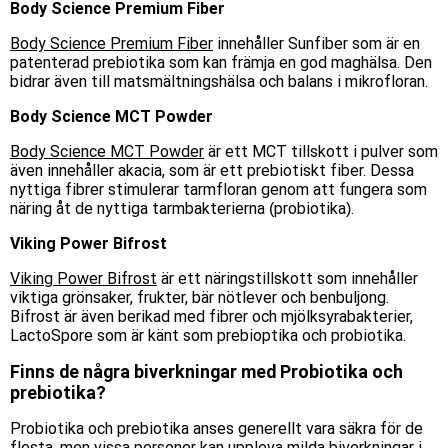
Body Science Premium Fiber
Body Science Premium Fiber
innehåller Sunfiber som är en
patenterad prebiotika som kan främja en god maghälsa. Den
bidrar även till matsmältningshälsa och balans i mikrofloran.
Body Science MCT Powder
Body Science MCT Powder
är ett MCT tillskott i pulver som
även innehåller akacia, som är ett prebiotiskt fiber. Dessa
nyttiga fibrer stimulerar tarmfloran genom att fungera som
näring åt de nyttiga tarmbakterierna (probiotika).
Viking Power Bifrost
Viking Power Bifrost
är ett näringstillskott som innehåller
viktiga grönsaker, frukter, bär nötlever och benbuljong.
Bifrost är även berikad med fibrer och mjölksyrabakterier,
LactoSpore som är känt som prebioptika och probiotika.
Finns de några biverkningar med Probiotika och
prebiotika?
Probiotika och prebiotika anses generellt vara säkra för de
flesta, men vissa personer kan uppleva milda biverkningar i