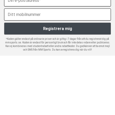
*Koden gäller endast på ordinarie priser och är giltig i 7 dagar från att du registrerat dig på
mmsports.se. Koden är endast för personligt bruk och får inte delas vidare eller publiceras.
Kan ej kombineras med studentrabatt eller andra rabattkoder. Du godkänner att ta emot mejl
och SMS från MM Sports. Du kan avregistrera dig när du vill!