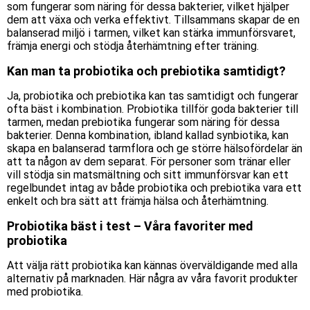
som fungerar som näring för dessa bakterier, vilket hjälper
dem att växa och verka effektivt. Tillsammans skapar de en
balanserad miljö i tarmen, vilket kan stärka immunförsvaret,
främja energi och stödja återhämtning efter träning.
Kan man ta probiotika och prebiotika samtidigt?
Ja, probiotika och prebiotika kan tas samtidigt och fungerar
ofta bäst i kombination. Probiotika tillför goda bakterier till
tarmen, medan prebiotika fungerar som näring för dessa
bakterier. Denna kombination, ibland kallad synbiotika, kan
skapa en balanserad tarmflora och ge större hälsofördelar än
att ta någon av dem separat. För personer som tränar eller
vill stödja sin matsmältning och sitt immunförsvar kan ett
regelbundet intag av både probiotika och prebiotika vara ett
enkelt och bra sätt att främja hälsa och återhämtning.
Probiotika bäst i test – Våra favoriter med
probiotika
Att välja rätt probiotika kan kännas överväldigande med alla
alternativ på marknaden. Här några av våra favorit produkter
med probiotika.