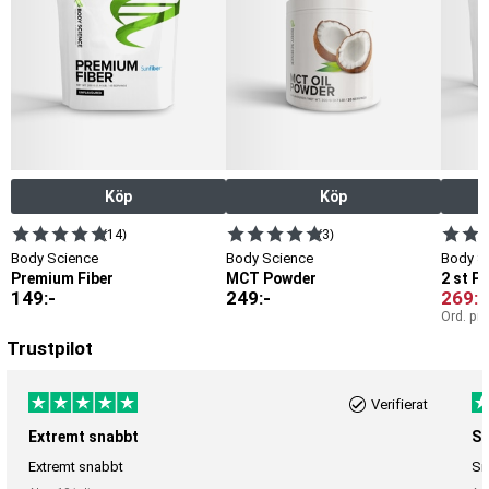
Köp
Köp
(14)
(3)
Body Science
Body Science
Body S
Premium Fiber
MCT Powder
2 st P
149
:-
249
:-
269
:-
Ord. pri
Trustpilot
Verifierat
Extremt snabbt
Sn
Extremt snabbt
Sn