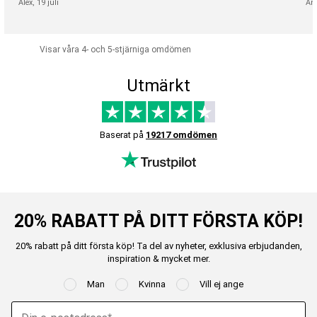
Alex,
19 juli
An
Visar våra 4- och 5-stjärniga omdömen
Utmärkt
Baserat på
19217 omdömen
20% RABATT PÅ DITT FÖRSTA KÖP!
20% rabatt på ditt första köp! Ta del av nyheter, exklusiva erbjudanden,
inspiration & mycket mer.
Man
Kvinna
Vill ej ange