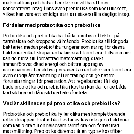
matsmältning och hälsa. För de som vill ha ett mer
koncentrerat intag finns även prebiotika som kosttillskott,
vilket kan vara ett smidigt sätt att säkerställa dagligt intag.
Fördelar med probiotika och prebiotika
Probiotika och prebiotika har båda positiva effekter på
tarmhälsan och kroppens välmående. Probiotika tillför goda
bakterier, medan prebiotika fungerar som näring för dessa
bakterier, vilket skapar en balanserad tarmflora. Tillsammans
kan de bidra till förbättrad matsmältning, stärkt
immunförsvar, ökad energi och bättre upptag av
näringsämnen. För aktiva personer kan en hälsosam tarmflora
även stödja återhämtning efter träning och ge bättre
förutsättningar för prestation. Att regelbundet få i sig
både probiotika och prebiotika i kosten kan därför ge både
kortsiktiga och långsiktiga hälsofördelar.
Vad är skillnaden på probiotika och prebiotika?
Probiotika och prebiotika fyller olika men kompletterande
roller i kroppen. Probiotika består av levande goda bakterier
som kan bidra till en hälsosam tarmflora och förbättrad
matsmältning. Prebiotika däremot är en typ av kostfiber