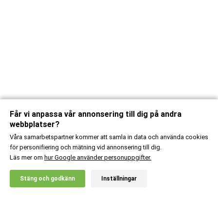
Får vi anpassa vår annonsering till dig på andra
webbplatser?
Våra samarbetspartner kommer att samla in data och använda cookies
för personifiering och mätning vid annonsering till dig.
Läs mer om
hur Google använder personuppgifter.
X
Stäng och godkänn
Inställningar
20% RABATT!
Body Science
249
:-
MCT Powder