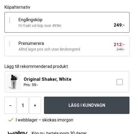
Köpalternativ
Engångsköp
249
:-
Fri frakt vid köp över 499kr
Prenumerera
212
:-
Alltid lägst pris och utan bindningstid
249
:-
Lägg till rekommenderad produkt
Original Shaker, White
Pris:
59
:-
Antal
produkter
LÄGG I KUNDVAGN
−
+
I webblager – skickas imorgon
Köp nu, betala inom 30 dagar