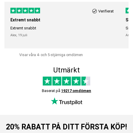
Verifierat
Extremt snabbt
Sna
Extremt snabbt
Snab
Alex,
19 juli
Anni
Visar våra 4- och 5-stjärniga omdömen
Utmärkt
Baserat på
19217 omdömen
20% RABATT PÅ DITT FÖRSTA KÖP!