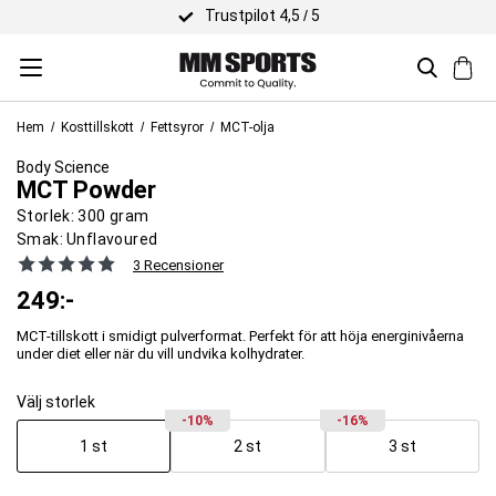
Trustpilot 4,5 / 5
Hem
Kosttillskott
Fettsyror
MCT-olja
Body Science
MCT Powder
Storlek:
300 gram
Smak:
Unflavoured
3 Recensioner
249
:-
MCT-tillskott i smidigt pulverformat. Perfekt för att höja energinivåerna
under diet eller när du vill undvika kolhydrater.
Välj storlek
-10%
-16%
1 st
2 st
3 st