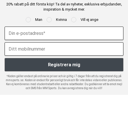
20% rabatt på ditt första köp! Ta del av nyheter, exklusiva erbjudanden,
inspiration & mycket mer.
Man
Kvinna
Vill ej ange
*Koden gäller endast på ordinarie priser och är giltig i 7 dagar från att du registrerat dig på
mmsports.se. Koden är endast för personligt bruk och får inte delas vidare eller publiceras.
Kan ej kombineras med studentrabatt eller andra rabattkoder. Du godkänner att ta emot mejl
och SMS från MM Sports. Du kan avregistrera dig när du vill!