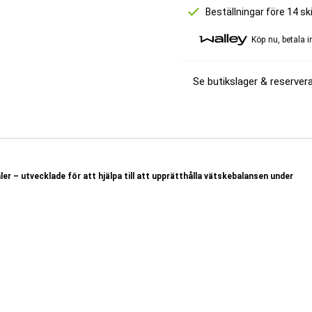
Beställningar före 14 
Köp nu, betala 
Se butikslager & reservera
r – utvecklade för att hjälpa till att upprätthålla vätskebalansen under
yck. Lös upp en tablett i vatten och få en dryck med en kombination av
lyter. Även en mindre vätskeförlust kan påverka prestationsförmågan negativt.