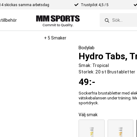
e 14 skickas samma arbetsdag
Trustpilot 4,5 / 5
tillbehör
+ 5 Smaker
Bodylab
Hydro Tabs, Tr
Smak:
Tropical
Storlek:
20 st Brustabletter
49
:-
Sockerfria brustabletter med elekt
vätskebalansen under träning. Me
sportdryck.
Välj smak