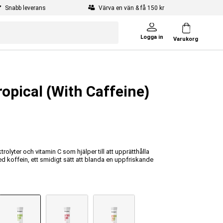
Snabb leverans
Värva en vän & få 150 kr
Logga in
Varukorg
opical (With Caffeine)
rolyter och vitamin C som hjälper till att upprätthålla
d koffein, ett smidigt sätt att blanda en uppfriskande