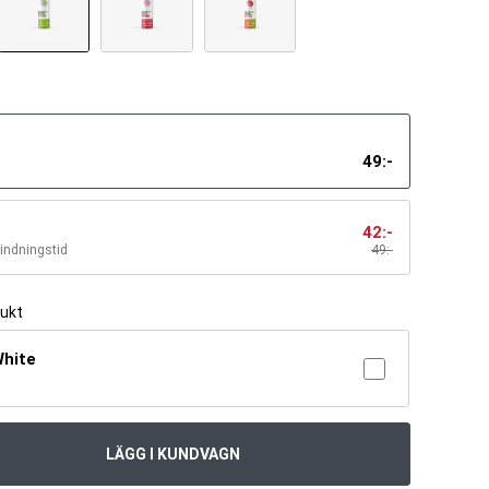
49
:-
42
:-
bindningstid
49
:-
dukt
White
LÄGG I KUNDVAGN