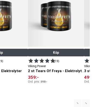
öp
Köp
19)
(19)
Viking Power
Viking Power
 Elektrolyter
2 st Tears Of Freya - Elektrolyter
359
:-
499
:-
Ord. pris:
398
:-
Ord. pris:
597
:-