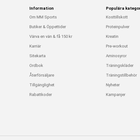
Information
Populära kategor
Om MM Sports
Kosttillskott
Butiker & Öppettider
Proteinpulver
Värva en vän & få 150 kr
Kreatin
Karriär
Pre-workout
Sitekarta
Aminosyror
Ordbok
Träningskläder
Återförsäljare
Träningstillbehör
Tillgänglighet
Nyheter
Rabattkoder
Kampanjer