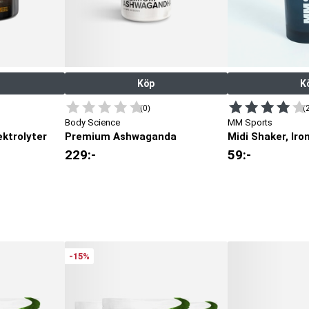
Köp
K
(0)
(
Body Science
MM Sports
ektrolyter
Premium Ashwaganda
Midi Shaker, Iro
229
:-
59
:-
-15%