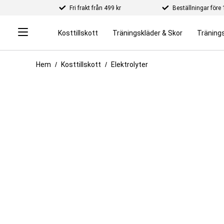
Fri frakt från 499 kr
Beställningar för
Kosttillskott
Träningskläder & Skor
Tränings
Hem
Kosttillskott
Elektrolyter