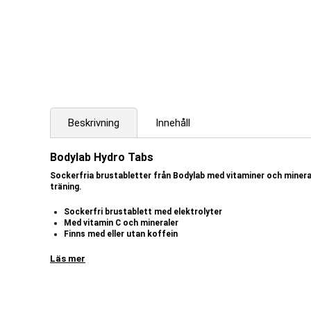
Beskrivning
Innehåll
Bodylab Hydro Tabs
Sockerfria brustabletter från Bodylab med vitaminer och minerale
träning.
Sockerfri brustablett med elektrolyter
Med vitamin C och mineraler
Finns med eller utan koffein
Bidrar till minskad trötthet och utmattning
Lätt och förfriskande smak
Läs mer
Bodylab Hydro Tabs gör det enkelt att blanda en uppfriskande sportdr
elektrolyter, vitamin C och – i utvalda smaker – koffein.
Vid träning och svettning ökar kroppens behov av vätska och elektro