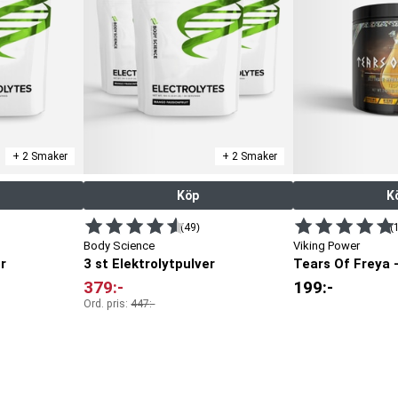
+ 2 Smaker
+ 2 Smaker
Köp
K
(49)
(
Body Science
Viking Power
er
3 st Elektrolytpulver
Tears Of Freya -
379
:-
199
:-
Ord. pris:
447
:-