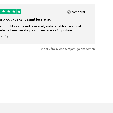
Verifierat
a produkt skyndsamt levererad
Riktigt br
a produkt skyndsamt levererad, enda reflektion är att det
Riktigt bra 
rde följt med en skopa som mäter upp 2g portion.
Gunilla Elisa
er,
19 juli
Visar våra 4- och 5-stjärniga omdömen