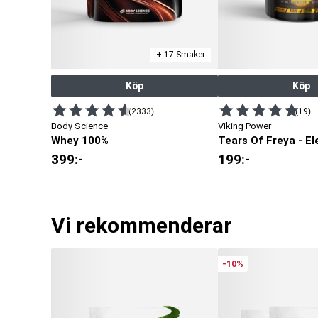
+ 17 Smaker
Köp
Köp
(2333)
(19)
Body Science
Viking Power
Whey 100%
Tears Of Freya - El
399
:-
199
:-
Vi rekommenderar
-10%