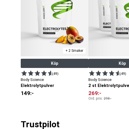
+ 2 Smaker
Köp
Köp
(49)
(49)
Body Science
Body Science
Elektrolytpulver
2 st Elektrolytpulv
149
:-
269
:-
Ord. pris:
298
:-
Trustpilot