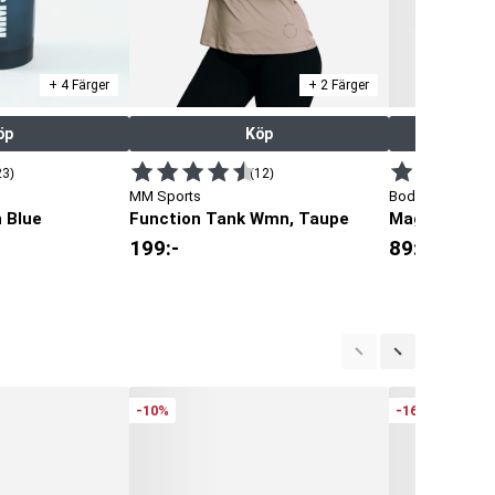
+ 4 Färger
+ 2 Färger
öp
Köp
23)
(12)
MM Sports
Body Science
n Blue
Function Tank Wmn, Taupe
Magnesium
199
:-
89
:-
-10%
-16%