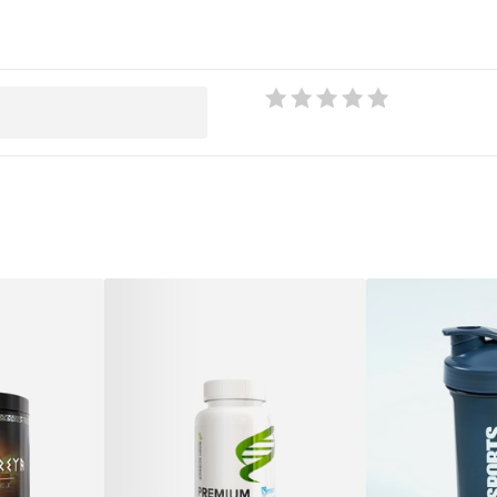
r varma dagar.
mal energiomsättning. Kombinationen av mineraler hjälper till att ersätta det
r inte koffein.
 Max 4 tabletter per dag.
medel. Innehåller koffein (upp till 300 mg per daglig dos). Förvaras torrt i
r ej överskridas. Kosttillskott bör inte ersätta en varierad och balanserad
 livsstil.