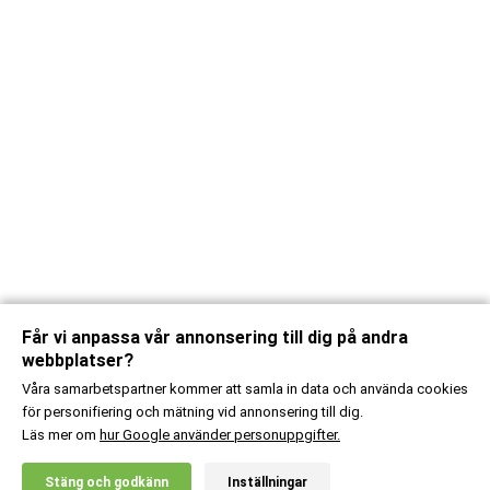
Får vi anpassa vår annonsering till dig på andra
webbplatser?
Våra samarbetspartner kommer att samla in data och använda cookies
för personifiering och mätning vid annonsering till dig.
Läs mer om
hur Google använder personuppgifter.
X
Stäng och godkänn
Inställningar
20% RABATT!