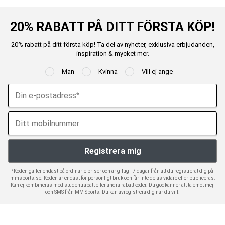
20% RABATT PÅ DITT FÖRSTA KÖP!
20% rabatt på ditt första köp! Ta del av nyheter, exklusiva erbjudanden,
inspiration & mycket mer.
Man
Kvinna
Vill ej ange
*Koden gäller endast på ordinarie priser och är giltig i 7 dagar från att du registrerat dig på
mmsports.se. Koden är endast för personligt bruk och får inte delas vidare eller publiceras.
Kan ej kombineras med studentrabatt eller andra rabattkoder. Du godkänner att ta emot mejl
och SMS från MM Sports. Du kan avregistrera dig när du vill!