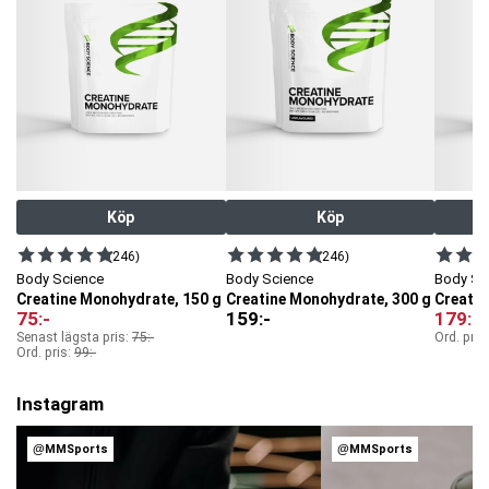
att få i sig rätt mängd kreatin varje dag.
Kreatin ökar den fysiska prestationen vid upprepad kraftansträngning i
samband med kortvarig och högintensiv träning. Den gynnsamma
effekten uppnås vid ett dagligt intag av 3 g kreatin.
OBS! Kosttillskott bör användas som ett komplement till en mångsidig
och balanserad kost samt en hälsosam livsstil.
Artnr:
SKU2733211
Tillverkare:
Body Science
Köp
Köp
(246)
(246)
Body Science
Body Science
Body Sc
Creatine Monohydrate, 150 g
Creatine Monohydrate, 300 g
Creati
75
:-
159
:-
179
:-
Senast lägsta pris:
75
:-
Ord. pris
Ord. pris:
99
:-
Instagram
@MMSports
@MMSports