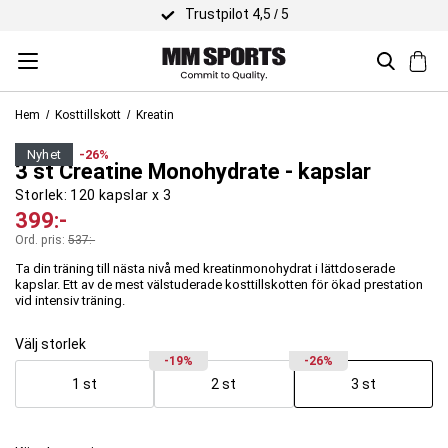
Trustpilot 4,5 / 5
Hem
Kosttillskott
Kreatin
Body Science
nyhet
-26%
3 st Creatine Monohydrate - kapslar
Storlek:
120 kapslar x 3
399
:-
Ord. pris:
537
:-
Ta din träning till nästa nivå med kreatinmonohydrat i lättdoserade
kapslar. Ett av de mest välstuderade kosttillskotten för ökad prestation
vid intensiv träning.
Välj storlek
-19%
-26%
1 st
2 st
3 st