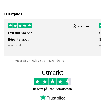
Trustpilot
Verifierat
Extremt snabbt
Sna
Extremt snabbt
Snab
Alex,
19 juli
Anni
Visar våra 4- och 5-stjärniga omdömen
Utmärkt
Baserat på
19217 omdömen