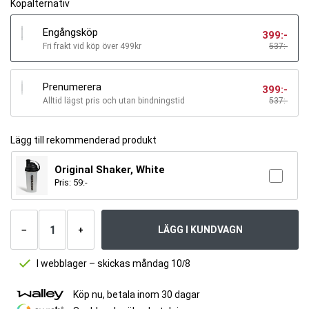
Köpalternativ
Engångsköp
399
:-
Fri frakt vid köp över 499kr
537:-
Prenumerera
399
:-
Alltid lägst pris och utan bindningstid
537
:-
Lägg till rekommenderad produkt
Original Shaker, White
Pris:
59
:-
Antal
produkter
LÄGG I KUNDVAGN
−
+
I webblager – skickas måndag 10/8
Köp nu, betala inom 30 dagar