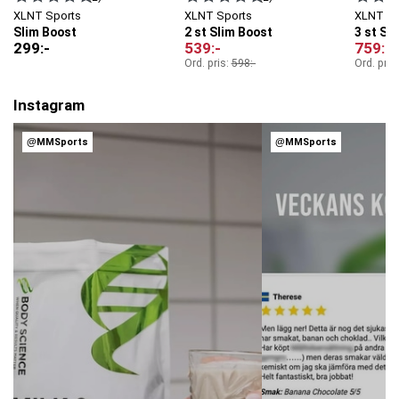
XLNT Sports
XLNT Sports
XLNT Sp
Slim Boost
2 st Slim Boost
3 st Sl
299
:-
539
:-
759
:-
Ord. pris:
598
:-
Ord. pris
Instagram
@MMSports
@MMSports