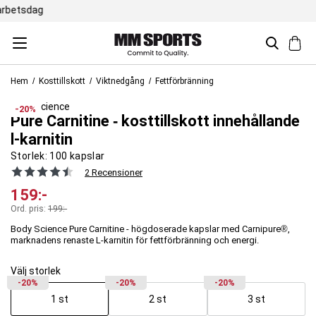
Trustpilot 4,5 / 5
Hem
Kosttillskott
Viktnedgång
Fettförbränning
Body Science
-20%
Pure Carnitine ‐ kosttillskott innehållande
l-karnitin
Storlek:
100 kapslar
2 Recensioner
159
:-
Ord. pris:
199
:-
Body Science Pure Carnitine - högdoserade kapslar med Carnipure®,
marknadens renaste L-karnitin för fettförbränning och energi.
Välj storlek
-20%
-20%
-20%
1 st
2 st
3 st