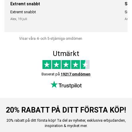
Extremt snabbt
Sna
Extremt snabbt
Snab
Alex,
19 juli
Anni
Visar våra 4- och 5-stjärniga omdömen
Utmärkt
Baserat på
19217 omdömen
20% RABATT PÅ DITT FÖRSTA KÖP!
20% rabatt på ditt första köp! Ta del av nyheter, exklusiva erbjudanden,
inspiration & mycket mer.