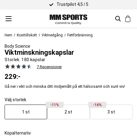
Trustpilot 4,5 / 5
Hem
Kosttillskott
Viktnedgång
Fettförbränning
Body Science
Viktminskningskapslar
Storlek:
180 kapslar
7 Recensioner
229
:-
Gå ner i vikt och minska ditt midjemått på ett hälsosamt och sunt vis!
Välj storlek
-11%
-16%
1 st
2 st
3 st
Köpalternativ