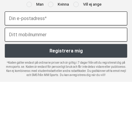
Man
Kvinna
Vill ej ange
*Koden gäller endast på ordinarie priser och är giltig i 7 dagar från att du registrerat dig på
mmsports.se. Koden är endast för personligt bruk och får inte delas vidare eller publiceras.
Kan ej kombineras med studentrabatt eller andra rabattkoder. Du godkänner att ta emot mejl
och SMS från MM Sports. Du kan avregistrera dig när du vill!