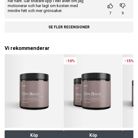
har hänt. Går snarare upp i vikt även om jag
motionerar och har lagt om kosten med
mindre fett och mer grönsaker.
7
9
SE FLER RECENSIONER
Vi rekommenderar
-10%
-15%
Köp
Köp