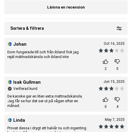
kost.
Lämna en recension
Kolin bidrar till normal fettomsättning.
Kanel bidrar till att bibehålla normala blodsockernivåer och främjar
matsmältning.
OBS! Viktigt med en mångsidig och balanserad kost och hälsosam
Sortera & filtrera
livsstil.
Johan
Oct 16, 2025
Artnr:
2550970004-001
Tillverkare:
Body Science
Dom fungerade till och från ibland fick jag
rejäl mättnadskänsla och ibland inte
EAN:
7650044506681
2
0
Isak Gullman
Jun 15, 2025
Verifierad kund
De kanske ger en liten extra mättnadskänsla.
Jag får se hur det ser ut på vågen efter en
månad.
0
4
Linda
May 7, 2025
Provat dessa i drygt ett halvår nu och ingenting