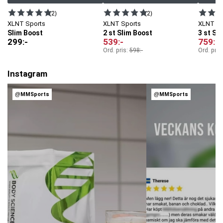
(2)
(2)
XLNT Sports
XLNT Sports
XLNT Sp
Slim Boost
2 st Slim Boost
3 st Sl
299
:-
539
:-
759
:-
Ord. pris:
598
:-
Ord. pris
Instagram
@MMSports
@MMSports