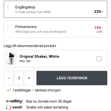
Engångsköp
229
:-
Fri frakt vid köp över 499kr
Prenumerera
195
:-
Alltid lägst pris och utan bindningstid
229
:-
Lägg till rekommenderad produkt
Original Shaker, White
Pris:
59
:-
Antal
produkter
LÄGG I KUNDVAGN
−
+
I webblager – skickas imorgon
Köp nu, betala inom 30 dagar
Snabb och säker betalning