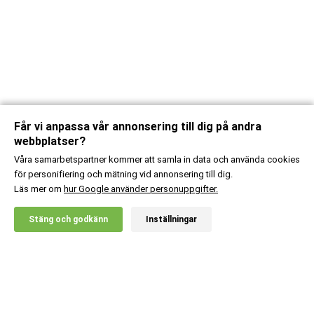
Får vi anpassa vår annonsering till dig på andra
webbplatser?
Våra samarbetspartner kommer att samla in data och använda cookies
för personifiering och mätning vid annonsering till dig.
Läs mer om
hur Google använder personuppgifter.
X
Stäng och godkänn
Inställningar
20% RABATT!
Body Science
229
:-
Viktminskningskapslar
Lägg i kundvagn