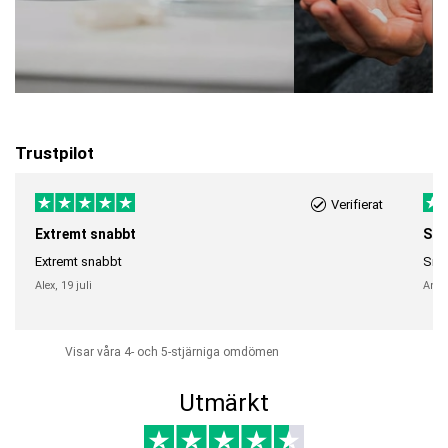
Trustpilot
Verifierat
Extremt snabbt
Sna
Extremt snabbt
Snab
Alex,
19 juli
Anni
Visar våra 4- och 5-stjärniga omdömen
Utmärkt