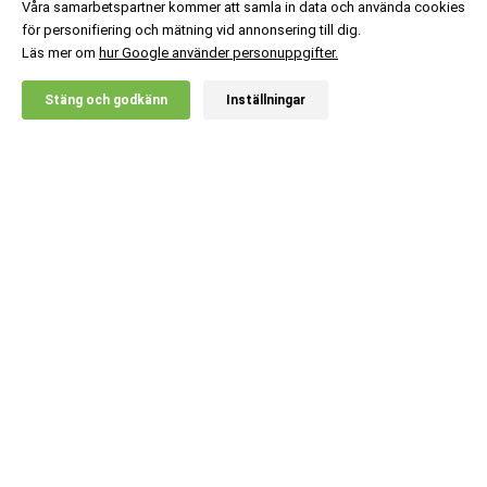
Våra samarbetspartner kommer att samla in data och använda cookies
för personifiering och mätning vid annonsering till dig.
Läs mer om
hur Google använder personuppgifter.
X
Stäng och godkänn
Inställningar
20% RABATT!
XLNT Sports
539
:-
2 st Slim Boost
Ord. pris:
598
:-
Lägg i kundvagn
Kundsupport
Information
Populära kategorier