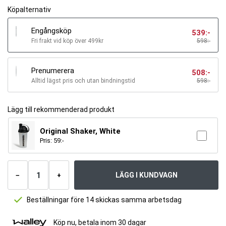
Köpalternativ
Engångsköp
539
:-
Fri frakt vid köp över 499kr
598:-
Prenumerera
508
:-
Alltid lägst pris och utan bindningstid
598
:-
Lägg till rekommenderad produkt
Original Shaker, White
Pris:
59
:-
Antal
produkter
LÄGG I KUNDVAGN
−
+
Beställningar före 14 skickas samma arbetsdag
Köp nu, betala inom 30 dagar