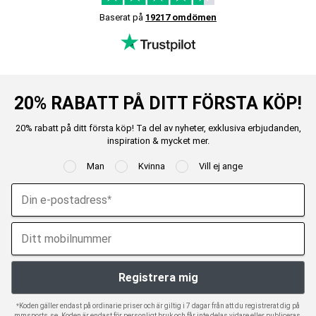
Baserat på
19217 omdömen
20% RABATT PÅ DITT FÖRSTA KÖP!
20% rabatt på ditt första köp! Ta del av nyheter, exklusiva erbjudanden,
inspiration & mycket mer.
Man
Kvinna
Vill ej ange
*Koden gäller endast på ordinarie priser och är giltig i 7 dagar från att du registrerat dig på
mmsports.se. Koden är endast för personligt bruk och får inte delas vidare eller publiceras.