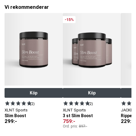
Vi rekommenderar
-15%
Köp
Köp
(2)
(2)
XLNT Sports
XLNT Sports
JACKED
Slim Boost
3 st Slim Boost
Ripped
299
:-
759
:-
229
:-
Ord. pris:
897
:-