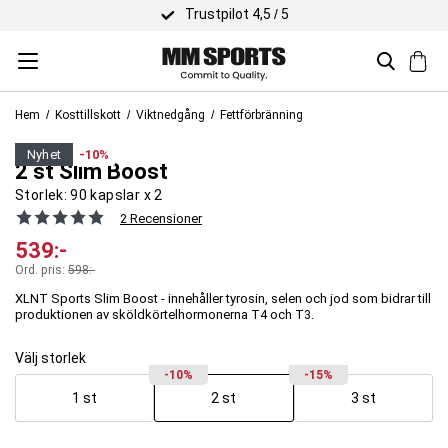
Trustpilot 4,5 / 5
Hem
Kosttillskott
Viktnedgång
Fettförbränning
XLNT Sports
nyhet
-10%
2 st Slim Boost
Storlek:
90 kapslar x 2
2 Recensioner
539
:-
Ord. pris:
598
:-
XLNT Sports Slim Boost - innehåller tyrosin, selen och jod som bidrar till
produktionen av sköldkörtelhormonerna T4 och T3.
Välj storlek
-10%
-15%
1 st
2 st
3 st