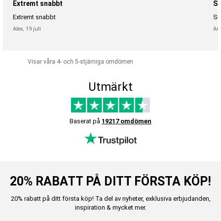
Extremt snabbt
Sn
Extremt snabbt
Sn
Alex,
19 juli
An
Visar våra 4- och 5-stjärniga omdömen
Utmärkt
Baserat på
19217 omdömen
20% RABATT PÅ DITT FÖRSTA KÖP!
20% rabatt på ditt första köp! Ta del av nyheter, exklusiva erbjudanden,
inspiration & mycket mer.