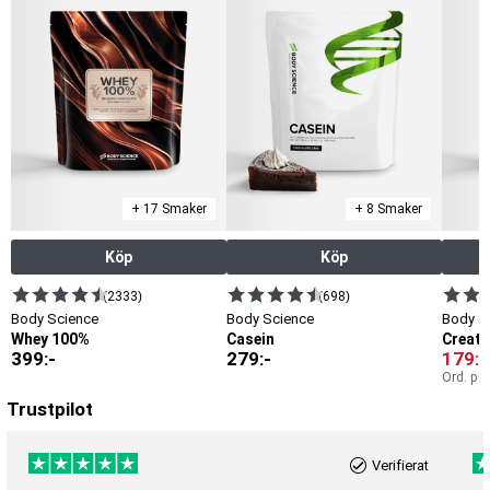
+ 17 Smaker
+ 8 Smaker
Köp
Köp
(2333)
(698)
Body Science
Body Science
Body S
Whey 100%
Casein
Creati
399
:-
279
:-
179
:-
Ord. pri
Trustpilot
Verifierat