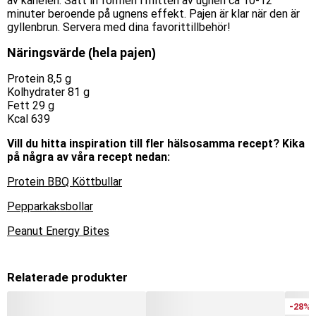
av kanelen. Sätt in formen i mitten av ugnen ca 10-12
minuter beroende på ugnens effekt. Pajen är klar när den är
gyllenbrun. Servera med dina favorittillbehör!
Näringsvärde (hela pajen)
Protein 8,5 g
Kolhydrater 81 g
Fett 29 g
Kcal 639
Vill du hitta inspiration till fler hälsosamma recept? Kika
på några av våra recept nedan:
Protein BBQ Köttbullar
Pepparkaksbollar
Peanut Energy Bites
Relaterade produkter
-28%