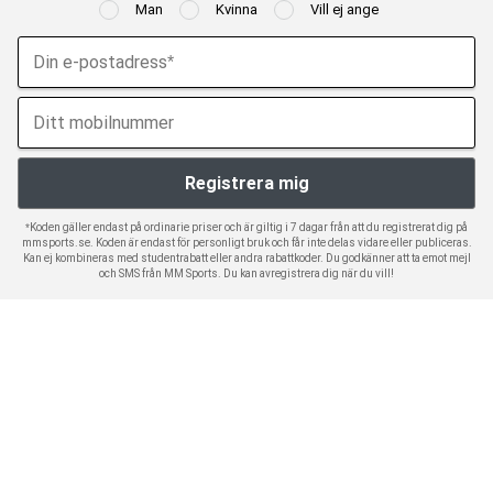
Man
Kvinna
Vill ej ange
*Koden gäller endast på ordinarie priser och är giltig i 7 dagar från att du registrerat dig på
mmsports.se. Koden är endast för personligt bruk och får inte delas vidare eller publiceras.
Kan ej kombineras med studentrabatt eller andra rabattkoder. Du godkänner att ta emot mejl
och SMS från MM Sports. Du kan avregistrera dig när du vill!