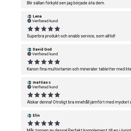
Blir sällan förkyld sen jag började äta dem.
Lena
Verifierad kund
Superbra produkt och snabb service, som alltid!
David God
Verifierad kund
Kanon fina multivitamin och mineraler tabletter med lit
mattias c
Verifierad kund
Älskar denna! Otroligt bra innehåll jämfört med mycket
Elin
Mår toppen av dessa! Perfekt komplement till en i övrigt 