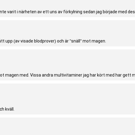
nte varit i närheten av ett uns av förkylning sedan jag började med des
 lätt upp (av visade blodprover) och är "snäll" mot magen.
ot magen med. Vissa andra multivitaminer jag har kört med har gett m
h kväll.