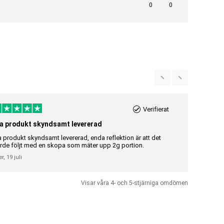
0
0
Verifierat
a produkt skyndsamt levererad
Riktigt br
a produkt skyndsamt levererad, enda reflektion är att det
Riktigt bra 
rde följt med en skopa som mäter upp 2g portion.
Gunilla Elisa
er,
19 juli
Visar våra 4- och 5-stjärniga omdömen