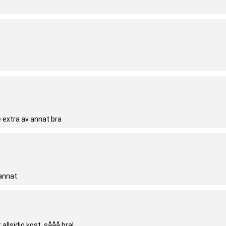
e extra av annat bra
 annat
allsidig kost, sååå bra!