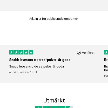
Riktlinjer för publicerade omdömen
Verifierat
Snabb leverans o deras 'pulver' är goda
Br
Snabb leverans o deras 'pulver' är goda
Br
bo
Annika Larsson,
19 juli
Pet
Utmärkt