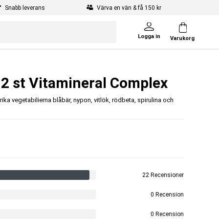
Snabb leverans
Värva en vän & få 150 kr
Logga in
Varukorg
 2 st Vitamineral Complex
ika vegetabilierna blåbär, nypon, vitlök, rödbeta, spirulina och
22 Recensioner
0 Recension
0 Recension