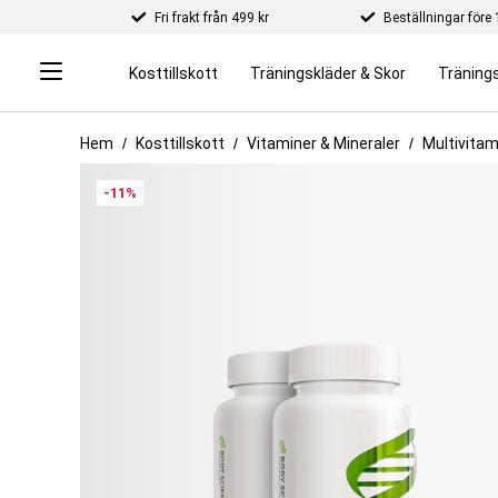
Fri frakt från 499 kr
Beställningar för
Kosttillskott
Träningskläder & Skor
Tränings
Hem
Kosttillskott
Vitaminer & Mineraler
Multivitam
-11%