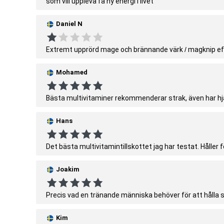
som vill uppleva få ny energi i livet
Daniel N
Extremt upprörd mage och brännande värk / magknip ef
Mohamed
Bästa multivitaminer rekommenderar strak, även har hj
Hans
Det bästa multivitamintillskottet jag har testat. Håller f
Joakim
Precis vad en tränande människa behöver för att hålla si
Kim