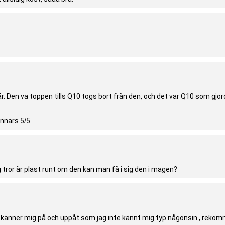
. Den va toppen tills Q10 togs bort från den, och det var Q10 som gjord
nnars 5/5.
tror är plast runt om den kan man få i sig den i magen?
 , känner mig på och uppåt som jag inte kännt mig typ någonsin , rekomm