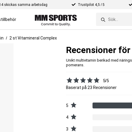
e 14 skickas samma arbetsdag
Trustpilot 4,5 / 5
tillbehör
in
2 st Vitamineral Complex
Recensioner för
Unikt multivitamin berikad med näringsr
pomerans.
5/5
Baserat på 23 Recensioner
5
4
3