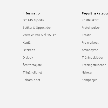
Information
Populära kategor
Om MM Sports
Kosttillskott
Butiker & Öppettider
Proteinpulver
Värva en vän & få 150 kr
Kreatin
Karriär
Pre-workout
Sitekarta
Aminosyror
Ordbok
Träningskläder
Återförsäljare
Träningstillbehör
Tillgänglighet
Nyheter
Rabattkoder
Kampanjer