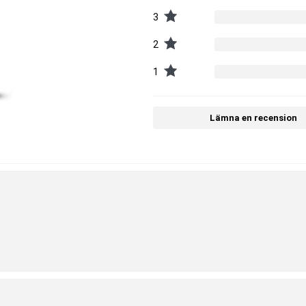
3
2
1
Lämna en recension