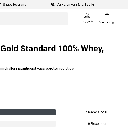
Snabb leverans
Värva en vän & få 150 kr
Logga in
Varukorg
 Gold Standard 100% Whey,
nnehåller instantiserat vassleproteinisolat och
7 Recensioner
0 Recension