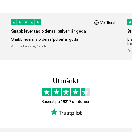
Verifierat
Snabb leverans o deras 'pulver' är goda
Br
Snabb leverans o deras 'pulver' är goda
Br
bo
Annika Larsson,
19 juli
Pet
Utmärkt
Baserat på
19217 omdömen