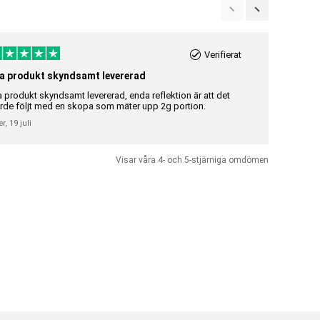
Verifierat
a produkt skyndsamt levererad
Riktigt br
a produkt skyndsamt levererad, enda reflektion är att det
Riktigt bra 
rde följt med en skopa som mäter upp 2g portion.
Gunilla Elisa
er,
19 juli
Visar våra 4- och 5-stjärniga omdömen