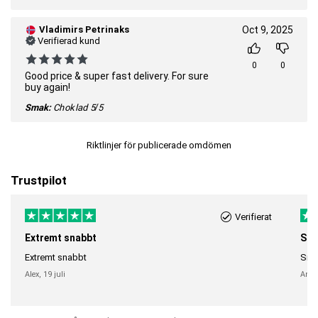
Vladimirs Petrinaks
Oct 9, 2025
Verifierad kund
0
0
Good price & super fast delivery. For sure
buy again!
Smak:
Choklad
5/5
Riktlinjer för publicerade omdömen
Trustpilot
Verifierat
Extremt snabbt
Sna
Extremt snabbt
Snab
Alex,
19 juli
Anni