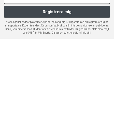
*Koden gäller endast på ordinarie priser och är giltig i 7 dagar från att du registrerat dig på
mmsports.se. Koden är endast för personligt bruk och får inte delas vidare eller publiceras.
Kan ej kombineras med studentrabatt eller andra rabattkoder. Du godkänner att ta emot mejl
och SMS från MM Sports. Du kan avregistrera dig när du vill!