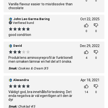
0
0
Vanilla flavour easier to mix/dissolve than
chocolate
John Leo Garma Baring
Oct 22, 2025
Verifierad kund
0
0
good condition
David
Dec 29, 2022
Produktens aminosyreprofil är funktionell
4
0
men smaken lämnar en hel del att önska.
Smak:
Cookies & Cream
3/5
Alexandra
Apr 18, 2021
Väldigt god, bra innehållsförteckning. Det
14
0
enda negativa är väl egentligen att den är
dyr
Smak:
Choklad
4/5