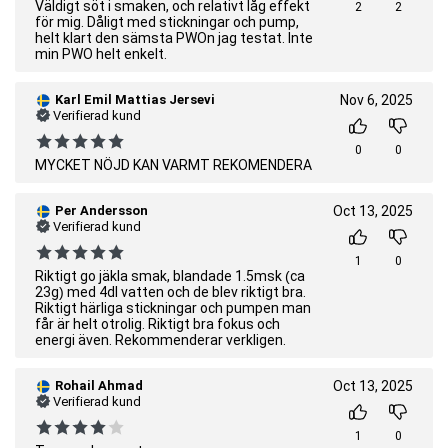
Väldigt söt i smaken, och relativt låg effekt
2
2
för mig. Dåligt med stickningar och pump,
helt klart den sämsta PWOn jag testat. Inte
min PWO helt enkelt.
Karl Emil Mattias Jersevi
Nov 6, 2025
Verifierad kund
0
0
MYCKET NÖJD KAN VARMT REKOMENDERA
Per Andersson
Oct 13, 2025
Verifierad kund
1
0
Riktigt go jäkla smak, blandade 1.5msk (ca
23g) med 4dl vatten och de blev riktigt bra.
Riktigt härliga stickningar och pumpen man
får är helt otrolig. Riktigt bra fokus och
energi även. Rekommenderar verkligen.
Rohail Ahmad
Oct 13, 2025
Verifierad kund
1
0