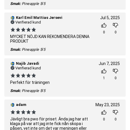
Smak:
Pineapple
5/5
Karl Emil Mattias Jersevi
Jul 5, 2025
Verifierad kund
0
0
MYCKET NÖJD KAN REKOMENDERA DENNA
PRODUKT
Smak:
Pineapple
5/5
Najib Javadi
Jun 7, 2025
Verifierad kund
1
0
Perfekt för träningen
Smak:
Pineapple
5/5
adam
May 23, 2025
Jävligt bra pwo för priset. Ända jag har att
0
0
klaga på var att jag inte fick nån skopa i
påsen, vet inte om det var meningen eller