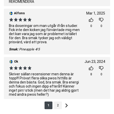
REKOMENDERA
Alfons
Mar 1, 2025
Bra doseringar om man utgår ifrån studier.
0
0
Fick inte den kicken jag förväntade mig men
det kan vara jag som är problemet istället
för den. Bra smak tycker jag och väldigt
prisvärd, värd att prova.
Smak:
Pineapple
4/5
Ok
Jun 23, 2024
Skriver sällan recensioner men denna är
8
0
topp!!! Prövat flera olika pwos hittills är
denna den bästa. God, bra smak. Bra energi
och fokus och ingen dipp efteråt! Känner
inget pirr/ stick (men det har jag aldrig gjort
med andra pwos heller?)
1
2