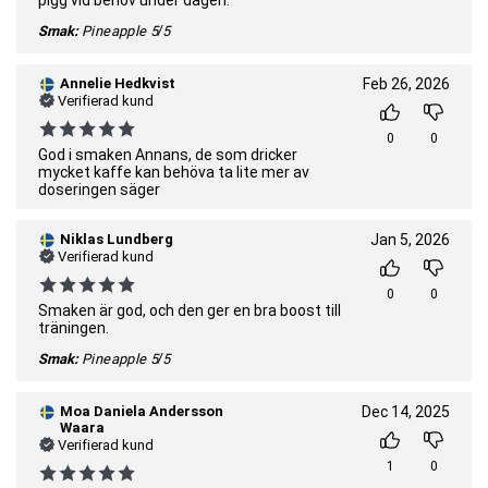
pigg vid behov under dagen.
Smak:
Pineapple
5/5
Annelie Hedkvist
Feb 26, 2026
Verifierad kund
0
0
God i smaken Annans, de som dricker
mycket kaffe kan behöva ta lite mer av
doseringen säger
Niklas Lundberg
Jan 5, 2026
Verifierad kund
0
0
Smaken är god, och den ger en bra boost till
träningen.
Smak:
Pineapple
5/5
Moa Daniela Andersson
Dec 14, 2025
Waara
Verifierad kund
1
0