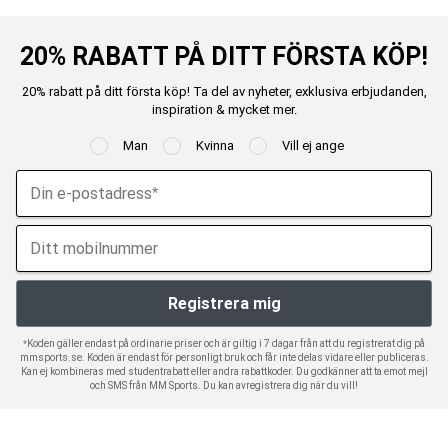
20% RABATT PÅ DITT FÖRSTA KÖP!
20% rabatt på ditt första köp! Ta del av nyheter, exklusiva erbjudanden,
inspiration & mycket mer.
Man
Kvinna
Vill ej ange
*Koden gäller endast på ordinarie priser och är giltig i 7 dagar från att du registrerat dig på
mmsports.se. Koden är endast för personligt bruk och får inte delas vidare eller publiceras.
Kan ej kombineras med studentrabatt eller andra rabattkoder. Du godkänner att ta emot mejl
och SMS från MM Sports. Du kan avregistrera dig när du vill!