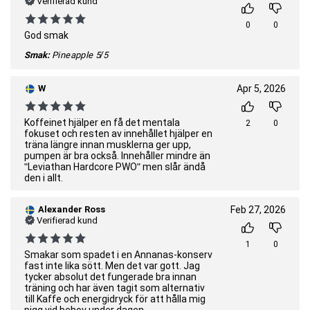
Verifierad kund
0
0
God smak
Smak:
Pineapple
5/5
W
Apr 5, 2026
Koffeinet hjälper en få det mentala
2
0
fokuset och resten av innehållet hjälper en
träna längre innan musklerna ger upp,
pumpen är bra också. Innehåller mindre än
"Leviathan Hardcore PWO" men slår ändå
den i allt.
Alexander Ross
Feb 27, 2026
Verifierad kund
1
0
Smakar som spadet i en Annanas-konserv
fast inte lika sött. Men det var gott. Jag
tycker absolut det fungerade bra innan
träning och har även tagit som alternativ
till Kaffe och energidryck för att hålla mig