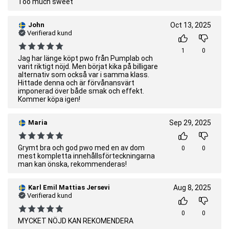
Too much sweet
John
Oct 13, 2025
Verifierad kund
1
0
Jag har länge köpt pwo från Pumplab och
varit riktigt nöjd. Men börjat kika på billigare
alternativ som också var i samma klass.
Hittade denna och är förvånansvärt
imponerad över både smak och effekt.
Kommer köpa igen!
Maria
Sep 29, 2025
Grymt bra och god pwo med en av dom
0
0
mest kompletta innehållsförteckningarna
man kan önska, rekommenderas!
Karl Emil Mattias Jersevi
Aug 8, 2025
Verifierad kund
0
0
MYCKET NÖJD KAN REKOMENDERA