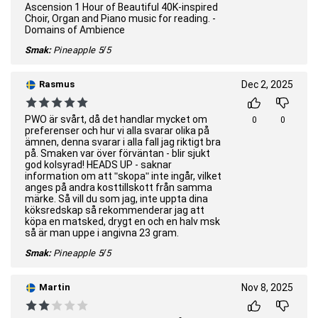
Ascension 1 Hour of Beautiful 40K-inspired
Choir, Organ and Piano music for reading. -
Domains of Ambience
Smak:
Pineapple
5/5
Rasmus
Dec 2, 2025
PWO är svårt, då det handlar mycket om
0
0
preferenser och hur vi alla svarar olika på
ämnen, denna svarar i alla fall jag riktigt bra
på. Smaken var över förväntan - blir sjukt
god kolsyrad! HEADS UP - saknar
information om att "skopa" inte ingår, vilket
anges på andra kosttillskott från samma
märke. Så vill du som jag, inte uppta dina
köksredskap så rekommenderar jag att
köpa en matsked, drygt en och en halv msk
så är man uppe i angivna 23 gram.
Smak:
Pineapple
5/5
Martin
Nov 8, 2025