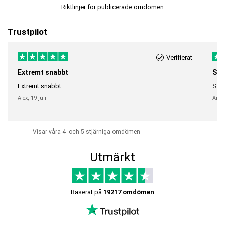
Riktlinjer för publicerade omdömen
Trustpilot
Verifierat
Extremt snabbt
Sna
Extremt snabbt
Snab
Alex,
19 juli
Anni
Visar våra 4- och 5-stjärniga omdömen
Utmärkt
Baserat på
19217 omdömen