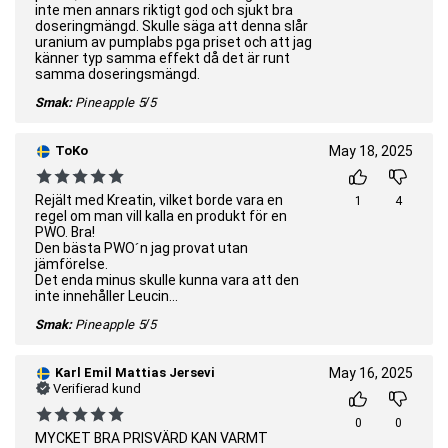
inte men annars riktigt god och sjukt bra
doseringmängd. Skulle säga att denna slår
uranium av pumplabs pga priset och att jag
känner typ samma effekt då det är runt
samma doseringsmängd.
Smak:
Pineapple
5/5
ToKo
May 18, 2025
Rejält med Kreatin, vilket borde vara en
1
4
regel om man vill kalla en produkt för en
PWO. Bra!
Den bästa PWO´n jag provat utan
jämförelse.
Det enda minus skulle kunna vara att den
inte innehåller Leucin...
Smak:
Pineapple
5/5
Karl Emil Mattias Jersevi
May 16, 2025
Verifierad kund
0
0
MYCKET BRA PRISVÄRD KAN VARMT