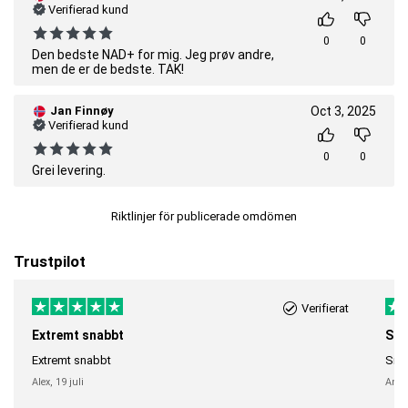
Verifierad kund
0
0
Den bedste NAD+ for mig. Jeg prøv andre,
men de er de bedste. TAK!
Jan Finnøy
Oct 3, 2025
Verifierad kund
0
0
Grei levering.
Riktlinjer för publicerade omdömen
Trustpilot
Verifierat
Extremt snabbt
Sna
Extremt snabbt
Snab
Alex,
19 juli
Anni