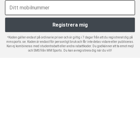
*Koden gäller endast på ordinarie priser och är giltig i 7 dagar från att du registrerat dig på
mmsports.se. Koden är endast för personligt bruk och får inte delas vidare eller publiceras.
Kan ej kombineras med studentrabatt eller andra rabattkoder. Du godkänner att ta emot mejl
och SMS från MM Sports. Du kan avregistrera dig när du vill!