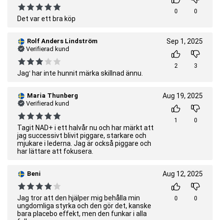
0
0
Det var ett bra köp
Rolf Anders Lindström
Sep 1, 2025
Verifierad kund
2
3
Jagʻ har inte hunnit märka skillnad ännu.
Maria Thunberg
Aug 19, 2025
Verifierad kund
1
0
Tagit NAD+ i ett halvår nu och har märkt att
jag successivt blivit piggare, starkare och
mjukare i lederna. Jag är också piggare och
har lättare att fokusera.
Beni
Aug 12, 2025
Jag tror att den hjälper mig behålla min
0
0
ungdomliga styrka och den gör det, kanske
bara placebo effekt, men den funkar i alla