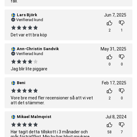
fall.
Lars Björk
Jun 7, 2025
Verifierad kund
2
1
Det var ett bra köp
Ann-Christin Sandvik
May 31, 2025
Verifierad kund
0
0
Jag blir lite piggare
Beni
Feb 17, 2025
Vore bre med fler recensioner så att vi vet
2
0
att det stämmer.
Mikael Malmqvist
Jul 8, 2024
Har tagit detta tillskott i 3 månader och
58
7
mår förträffligt. Min hy har blivit mjukare