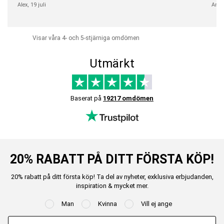
Alex,
19 juli
Anni
Visar våra 4- och 5-stjärniga omdömen
Utmärkt
Baserat på
19217 omdömen
20% RABATT PÅ DITT FÖRSTA KÖP!
20% rabatt på ditt första köp! Ta del av nyheter, exklusiva erbjudanden,
inspiration & mycket mer.
Man
Kvinna
Vill ej ange