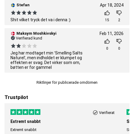
Stefan
Apr 18, 2024
Shit vilket tryck det va i denna :)
15
2
Maksym Moshkivskyi
Feb 11, 2026
Verifierad kund
0
0
Jeg har modtaget min 'Smelling Salts
Naturel', men indholdet er klumpet og
effekten er svag. Det virker som om,
bøtten er for gammel
Riktlinjer för publicerade omdömen
Trustpilot
Verifierat
Extremt snabbt
Sna
Extremt snabbt
Snab