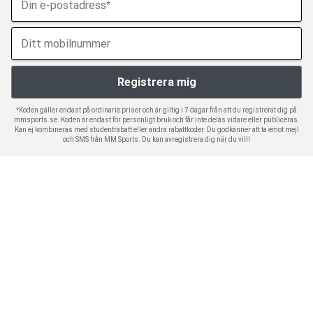
*Koden gäller endast på ordinarie priser och är giltig i 7 dagar från att du registrerat dig på
mmsports.se. Koden är endast för personligt bruk och får inte delas vidare eller publiceras.
Kan ej kombineras med studentrabatt eller andra rabattkoder. Du godkänner att ta emot mejl
och SMS från MM Sports. Du kan avregistrera dig när du vill!