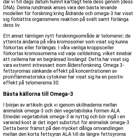
där vi till dags datum hunnit kartlagt hela dess genom (dess
DNA). Denna rundmask anses vara den bästa levande
modellen för forskning kring åldrande och omega-3 har visat
sig förbättra organismens reaktion på svält samt förlänga
dess liv.
Ett annat tämligen nytt forskningsområde är telomerer; de
yttersta ändarna på våra kromosomer som visat sig kunna
förkortas eller förlängas. I våra vanliga kroppsceller
förkortas kromosomerna vid varje celldelning, vilket innebär
att cellerna har en begränsad livslängd. Detta har visat sig
vara extremt intressant inom åldersforskning. Omega 3-
fettsyrornas sänkande effekt på koncentrationen av
proinflammatoriska cytokiner har visat sig ha en positiv
effekt på telomererna 30.
Bästa källorna till Omega-3
I början av artikeln gick vi igenom skillnaderna mellan
animalisk omega-3 och den vegetabiliska formen ALA.
Emedan vegetabilisk omega-3 är nyttig och bör ingå i en
varierad kost är det inget substitut för animalisk omega-3.
Detta beror främst på den mycket dåliga omvandlingen
mellan den korta fettsyran ALA till de längre fettsyrorna