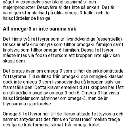
något vi exempelvis ser bland spannmåls- och
mejeriprodukter. Dessvärre är det inte så enkelt. Det är
nämligen stor skillnad på olika omega 3-källor och de
hälsofördelar de kan ge.
All omega-3 är inte samma sak
Det finns två fettsyror som är livsnödvändiga (essentiella).
Dessa är alfa-linolensyra som tillhör omega-3 familjen samt
linolsyra som tillhör omega-6 familjen. Dessa
fettsyror
måste intas via födan eftersom att kroppen inte själv kan
skapa dem.
Det pratas även om omega-9 som tillhör de enkelomättade
fettsyrorna. Till skillnad från omega-3 och omega-6 klassas
dock inte omega-9 som livsnödvändig då kroppen själv kan
framställa den. Detta kräver emellertid att kroppen har fått
en tillräcklig mängd av omega-3 och 6. Omega-9 har vissa
hälsofördelar som påminner om omega-3, men de är
blygsamma i jämförelse.
Omega 3-fettsyror hör till de fleromättade fettsyrorna och
namnet antyder att det finns en ”omättnad” mellan tredje
och fjärde kolatomerna räknat från omega-kolet.