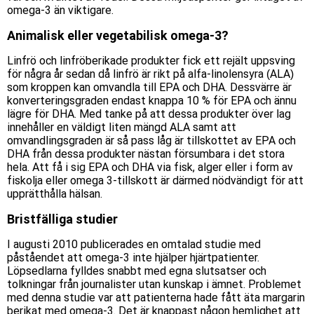
omega-3 än viktigare.
Animalisk eller vegetabilisk omega-3?
Linfrö och linfröberikade produkter fick ett rejält uppsving
för några år sedan då linfrö är rikt på alfa-linolensyra (ALA)
som kroppen kan omvandla till EPA och DHA. Dessvärre är
konverteringsgraden endast knappa 10 % för EPA och ännu
lägre för DHA. Med tanke på att dessa produkter över lag
innehåller en väldigt liten mängd ALA samt att
omvandlingsgraden är så pass låg är tillskottet av EPA och
DHA från dessa produkter nästan försumbara i det stora
hela. Att få i sig EPA och DHA via fisk, alger eller i form av
fiskolja eller omega 3-tillskott är därmed nödvändigt för att
upprätthålla hälsan.
Bristfälliga studier
I augusti 2010 publicerades en omtalad studie med
påståendet att omega-3 inte hjälper hjärtpatienter.
Löpsedlarna fylldes snabbt med egna slutsatser och
tolkningar från journalister utan kunskap i ämnet. Problemet
med denna studie var att patienterna hade fått äta margarin
berikat med omega-3. Det är knappast någon hemlighet att