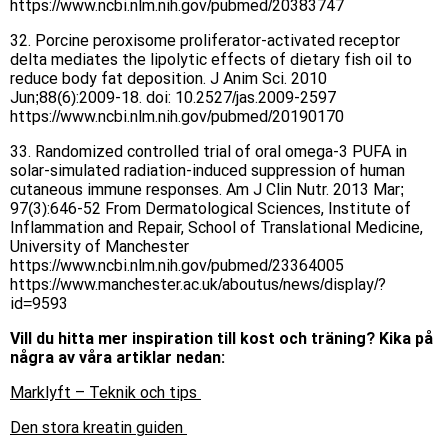
https://www.ncbi.nlm.nih.gov/pubmed/20383747
32. Porcine peroxisome proliferator-activated receptor
delta mediates the lipolytic effects of dietary fish oil to
reduce body fat deposition. J Anim Sci. 2010
Jun;88(6):2009-18. doi: 10.2527/jas.2009-2597
https://www.ncbi.nlm.nih.gov/pubmed/20190170
33. Randomized controlled trial of oral omega-3 PUFA in
solar-simulated radiation-induced suppression of human
cutaneous immune responses. Am J Clin Nutr. 2013 Mar;
97(3):646-52 From Dermatological Sciences, Institute of
Inflammation and Repair, School of Translational Medicine,
University of Manchester
https://www.ncbi.nlm.nih.gov/pubmed/23364005
https://www.manchester.ac.uk/aboutus/news/display/?
id=9593
Vill du hit
ta mer inspiration till kost och träning? Kika på
några av våra artiklar nedan:
Marklyft – Teknik och tips
Den stora kreatin guiden