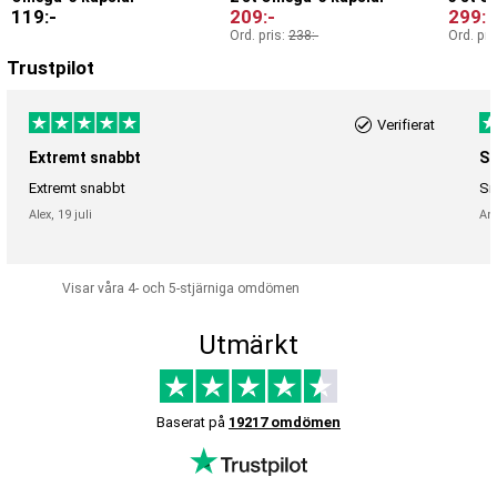
119
:-
209
:-
299
:-
Ord. pris:
238
:-
Ord. pri
Trustpilot
Verifierat
Extremt snabbt
Sn
Extremt snabbt
Sn
Alex,
19 juli
An
Visar våra 4- och 5-stjärniga omdömen
Utmärkt
Baserat på
19217 omdömen