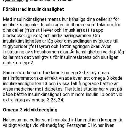
Förbättrad insulinkänslighet
Med insulinkänslighet menas hur känsliga dina celler är för
insulinets signaler. Insulin är en budbärare som talar om för
dina celler (främst i lever och i muskler) att ta upp
blodsocker (glukos) och andra näringsämnen. Om
insulinkänsligheten är låg ökar omvandlingen av glukos till
triglycerider (fettsyror) och fettinlagringen ökar. Även
frisättning av stresshormon ökar. Är känsligheten väldigt låg
kallar man det vanligtvis för insulinresistens och slutligen
diabetes typ-2.
Samma studie som förklarade omega 3-fettsyrornas
antiinflammatoriska effekt visade även att omega-3 ökade
insulinkänsligheten 13 och i vissa fall fungerade bättre än
vissa mediciner mot diabetes. Flertalet studier har visat på
både bättre insulinkänslighet och mindre insulin i blodet vid
extra intag av omega-3 23, 24.
Omega-3 vid viktnedgång
Hälsosamma celler samt minskad inflammation i kroppen är
väldigt viktigt vid viktnedgång. Fettsyran DHA har även