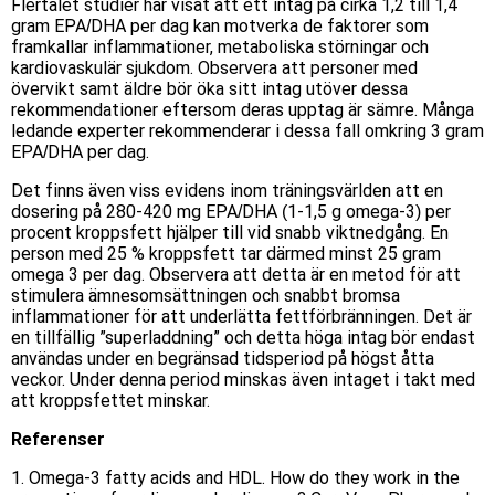
Flertalet studier har visat att ett intag på cirka 1,2 till 1,4
gram EPA/DHA per dag kan motverka de faktorer som
framkallar inflammationer, metaboliska störningar och
kardiovaskulär sjukdom. Observera att personer med
övervikt samt äldre bör öka sitt intag utöver dessa
rekommendationer eftersom deras upptag är sämre. Många
ledande experter rekommenderar i dessa fall omkring 3 gram
EPA/DHA per dag.
Det finns även viss evidens inom träningsvärlden att en
dosering på 280-420 mg EPA/DHA (1-1,5 g omega-3) per
procent kroppsfett hjälper till vid snabb viktnedgång. En
person med 25 % kroppsfett tar därmed minst 25 gram
omega 3 per dag. Observera att detta är en metod för att
stimulera ämnesomsättningen och snabbt bromsa
inflammationer för att underlätta fettförbränningen. Det är
en tillfällig ”superladdning” och detta höga intag bör endast
användas under en begränsad tidsperiod på högst åtta
veckor. Under denna period minskas även intaget i takt med
att kroppsfettet minskar.
Referenser
1. Omega-3 fatty acids and HDL. How do they work in the