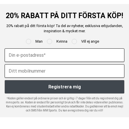
20% RABATT PÅ DITT FÖRSTA KÖP!
20% rabatt på ditt första köp! Ta del av nyheter, exklusiva erbjudanden,
inspiration & mycket mer.
Man
Kvinna
Vill ej ange
*Koden gäller endast på ordinarie priser och är giltig i 7 dagar från att du registrerat dig på
mmsports.se. Koden är endast för personligt bruk och får inte delas vidare eller publiceras.
Kan ej kombineras med studentrabatt eller andra rabattkoder. Du godkänner att ta emot mejl
och SMS från MM Sports. Du kan avregistrera dig när du vill!