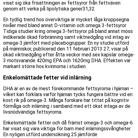
visat sig öka frisättningen av fettsyror från fettväven
genom att verka på lipolytiska gener31,32.
En tydlig trend hos överviktiga är mycket låga kroppsegna
nivåer med bland annat D-vitamin och omega 3-fettsyror.
Tidiga studier kring omega 3-fettsyror på bland annat möss
indikerade ökad förbränning samt viktnedgång vid intag av
omega-3 jämfört med placebogrupper. En ny studie utförd
på människor, publicerad den 11 februari 2013 27, visar på
ökad viktnedgång efter åtta veckor med sex kapslar omega-
3 motsvarande 420mg EPA och 1620mg DHA. Effekten var
markant större hos kvinnorna i studien.
Enkelomättade fetter vid inlärning
DHA är en av de mest förekommande fettsyrorna i hjärnan –
vilket kan förklara varför hjärnan tycks fungera bättre vid en
kost rik på omega-3. Många forskare har tittat på kognitiv
förmåga och inlärning i samband med ett ökat intaga av de
livsnödvändiga fettsyrorna.
Enkelomättade fetter och då främst omega-3 och omega-6
har visat sig vara viktiga för barn med inlärningssvårigheter.
En nyligen utförd undersökning 25 jämförde