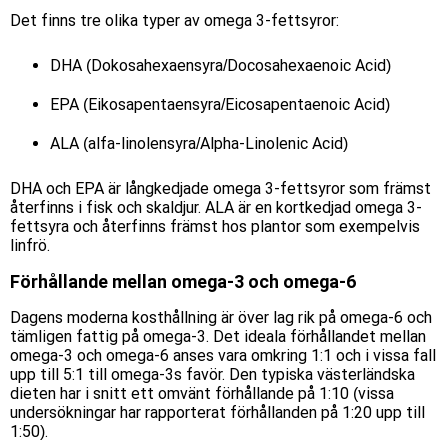
Det finns tre olika typer av omega 3-fettsyror:
DHA (Dokosahexaensyra/Docosahexaenoic Acid)
EPA (Eikosapentaensyra/Eicosapentaenoic Acid)
ALA (alfa-linolensyra/Alpha-Linolenic Acid)
DHA och EPA är långkedjade omega 3-fettsyror som främst
återfinns i fisk och skaldjur. ALA är en kortkedjad omega 3-
fettsyra och återfinns främst hos plantor som exempelvis
linfrö.
Förhållande mellan omega-3 och omega-6
Dagens moderna kosthållning är över lag rik på omega-6 och
tämligen fattig på omega-3. Det ideala förhållandet mellan
omega-3 och omega-6 anses vara omkring 1:1 och i vissa fall
upp till 5:1 till omega-3s favör. Den typiska västerländska
dieten har i snitt ett omvänt förhållande på 1:10 (vissa
undersökningar har rapporterat förhållanden på 1:20 upp till
1:50).