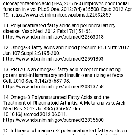
eicosapentaenoic acid (EPA, 20:5 n-3) improves endothelial
function in vivo. PLoS One. 2012;7(4):e35508. Epub 2012 Apr
19. https://www.ncbi.nlm.nih.gov/pubmed/22532857
11. Polyunsaturated fatty acids and peripheral artery
disease. Vasc Med. 2012 Feb;17(1):51-63.
https://www.ncbi.nlm.nih.gov/pubmed/22363018
12. Omega-3 fatty acids and blood pressure Br J Nutr. 2012
Jun;107 Suppl 2:S195-200.
https://www.ncbi.nlm.nih.gov/pubmed/22591893
13. PR120 is an omega-3 fatty acid receptor mediating
potent anti-inflammatory and insulin-sensitizing effects.
Cell. 2010 Sep 3;142(5):687-98.
https://www.ncbi.nlm.nih.gov/pubmed/20813258
14. Omega-3 Polyunsaturated Fatty Acids and the
Treatment of Rheumatoid Arthritis: A Meta-analysis. Arch
Med Res. 2012 Jul;43(5):356-62. doi:
10.1016/j.arcmed.2012.06.011.
https://www.ncbi.nlm.nih.gov/pubmed/22835600
15. Influence of marine n-3 polyunsaturated fatty acids on