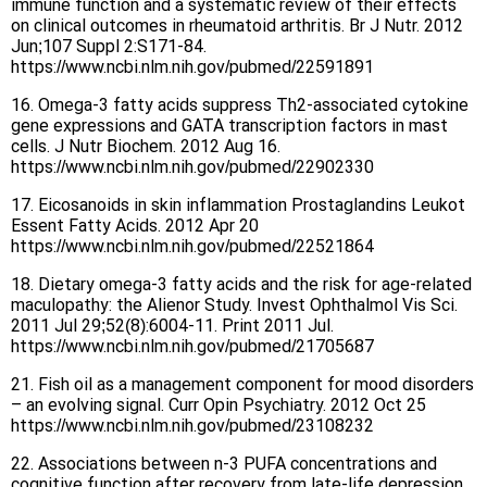
immune function and a systematic review of their effects
on clinical outcomes in rheumatoid arthritis. Br J Nutr. 2012
Jun;107 Suppl 2:S171-84.
https://www.ncbi.nlm.nih.gov/pubmed/22591891
16. Omega-3 fatty acids suppress Th2-associated cytokine
gene expressions and GATA transcription factors in mast
cells. J Nutr Biochem. 2012 Aug 16.
https://www.ncbi.nlm.nih.gov/pubmed/22902330
17. Eicosanoids in skin inflammation Prostaglandins Leukot
Essent Fatty Acids. 2012 Apr 20
https://www.ncbi.nlm.nih.gov/pubmed/22521864
18. Dietary omega-3 fatty acids and the risk for age-related
maculopathy: the Alienor Study. Invest Ophthalmol Vis Sci.
2011 Jul 29;52(8):6004-11. Print 2011 Jul.
https://www.ncbi.nlm.nih.gov/pubmed/21705687
21. Fish oil as a management component for mood disorders
– an evolving signal. Curr Opin Psychiatry. 2012 Oct 25
https://www.ncbi.nlm.nih.gov/pubmed/23108232
22. Associations between n-3 PUFA concentrations and
cognitive function after recovery from late-life depression.