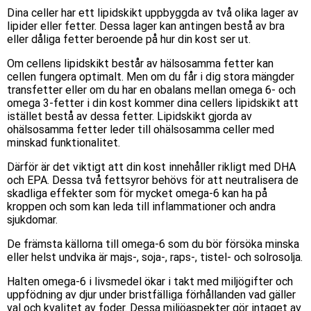
Dina celler har ett lipidskikt uppbyggda av två olika lager av
lipider eller fetter. Dessa lager kan antingen bestå av bra
eller dåliga fetter beroende på hur din kost ser ut.
Om cellens lipidskikt består av hälsosamma fetter kan
cellen fungera optimalt. Men om du får i dig stora mängder
transfetter eller om du har en obalans mellan omega 6- och
omega 3-fetter i din kost kommer dina cellers lipidskikt att
istället bestå av dessa fetter. Lipidskikt gjorda av
ohälsosamma fetter leder till ohälsosamma celler med
minskad funktionalitet.
Därför är det viktigt att din kost innehåller rikligt med DHA
och EPA. Dessa två fettsyror behövs för att neutralisera de
skadliga effekter som för mycket omega-6 kan ha på
kroppen och som kan leda till inflammationer och andra
sjukdomar.
De främsta källorna till omega-6 som du bör försöka minska
eller helst undvika är majs-, soja-, raps-, tistel- och solrosolja.
Halten omega-6 i livsmedel ökar i takt med miljögifter och
uppfödning av djur under bristfälliga förhållanden vad gäller
val och kvalitet av foder. Dessa miljöaspekter gör intaget av