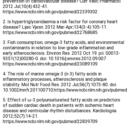
prevention of cardiovascular disease? Curr Vasc Pharmacol.
2012 Jul;10(4):432-41.
https://www.ncbi.nlm.nih.gov/pubmed/22339302
2. Is hypertriglyceridaemia a risk factor for coronary heart
disease? Lijec Vjesn. 2012 Mar-Apr;134(3-4):105-11.
https://www.ncbi.nlm.nih.gov/pubmed/22768685
3. Fish consumption, omega-3 fatty acids, and environmental
contaminants in relation to low-grade inflammation and
early atherosclerosis. Environ Res. 2012 Oct 19. pii: S0013-
9351(12)00280-0. doi: 10.1016/j.envres.2012.09.007
https://www.ncbi.nlm.nih.gov/pubmed/23089109
4. The role of marine omega-3 (n-3) fatty acids in
inflammatory processes, atherosclerosis and plaque
stability. Mol Nutr Food Res. 2012 Jul;56(7):1073-80. doi:
10.1002/mnfr.201100710.https://www.ncbi.nlm.nih.gov/pubme
5. Effect of ω-3 polyunsaturated fatty acids on predictors
of sudden cardiac death in patients with ischemic heart
disease and ventricular rhythm disturbances. Kardiologiia.
2012;52(7):14-21.
https://www.ncbi.nlm.nih.gov/pubmed/22839709