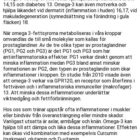
14,15 och diabetes 13. Omega-3 kan även motverka och
hjälpa läkandet vid dermatit (inflammation i huden) 16,17, vid
makuladegeneration (synnedsättning via förändring i gula
fläcken) 18.
När omega 3-fettsyrorna metaboliseras i våra kroppar
omvandlas de till små molekyler som kallas för
prostaglandiner. Av de tre olika typer av prostaglandiner
(PG1, PG2 och PG3) är det PG1 och PG3 som har
antiinflammatoriska effekter. PG1 verkar direkt genom att
minska inflammation medan PG3 bland annat minskar
formationen av PG2, den typen av prostaglandin som ökar
inflammationer i kroppen. En studie från 2010 visade även
att omega-3 verkar via GPR120, en receptor som återfinns i
fettväven och i inflammatoriska immunceller (makrofager)
13. Att minska dessa inflammationer underlättar
viktnedgång och fettförbränningen.
Hos oss som tränar uppstår ofta inflammationer i muskler
eller bindväv från överansträngning eller mindre skador.
Vanligast utsatta är axlar, armbågar och knän. Omega-3 kan
hjälpa till att dämpa och läka dessa inflammationer. Effekten
kan ökas vid kombination med exempelvis Curcumin
(
gurkmeja
), glutamin och D-vitamin.