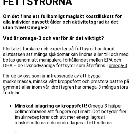
FETTSYRORNA
Om det finns ett fullkomligt magiskt kosttillskott för
alla individer oavsett ålder och aktivitetsgrad är det
utan tvivel Omega-3!
Vad är omega-3 och varför är det viktigt?
Flertalet forskare och experter på fettsyror har dragit
slutsatsen att många sjukdomar kan lindras eller till och med
botas genom att manipulera förhållandet mellan EPA och
DHA – de livsnödvändiga fettsyror som återfinns i
omega-3
.
För de av oss som är intresserade av att bygga
muskelmassa, minska vårt kroppsfett och prestera bättre på
gymmet eller inom vår idrottsgren har omega-3 många stora
fördelar:
Minskad inlagring av kroppsfett!
Omega-3 hjälper
cellmembranen att fungera optimalt. Det betyder fler
insulinreceptorer och att mer energi lagras i
muskelcellerna och mindre lagras i fettcellerna.