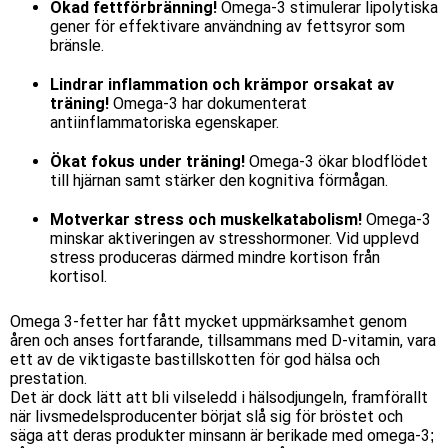
Ökad fettförbränning!
Omega-3 stimulerar lipolytiska
gener för effektivare användning av fettsyror som
bränsle.
Lindrar inflammation och krämpor orsakat av
träning!
Omega-3 har dokumenterat
antiinflammatoriska egenskaper.
Ökat fokus under träning!
Omega-3 ökar blodflödet
till hjärnan samt stärker den kognitiva förmågan.
Motverkar stress och muskelkatabolism!
Omega-3
minskar aktiveringen av stresshormoner. Vid upplevd
stress produceras därmed mindre kortison från
kortisol.
Omega 3-fetter har fått mycket uppmärksamhet genom
åren och anses fortfarande, tillsammans med D-vitamin, vara
ett av de viktigaste bastillskotten för god hälsa och
prestation.
Det är dock lätt att bli vilseledd i hälsodjungeln, framförallt
när livsmedelsproducenter börjat slå sig för bröstet och
säga att deras produkter minsann är berikade med omega-3;