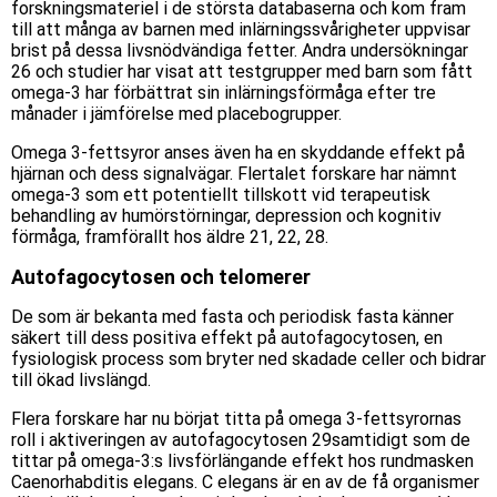
forskningsmateriel i de största databaserna och kom fram
till att många av barnen med inlärningssvårigheter uppvisar
brist på dessa livsnödvändiga fetter. Andra undersökningar
26 och studier har visat att testgrupper med barn som fått
omega-3 har förbättrat sin inlärningsförmåga efter tre
månader i jämförelse med placebogrupper.
Omega 3-fettsyror anses även ha en skyddande effekt på
hjärnan och dess signalvägar. Flertalet forskare har nämnt
omega-3 som ett potentiellt tillskott vid terapeutisk
behandling av humörstörningar, depression och kognitiv
förmåga, framförallt hos äldre 21, 22, 28.
Autofagocytosen och telomerer
De som är bekanta med fasta och periodisk fasta känner
säkert till dess positiva effekt på autofagocytosen, en
fysiologisk process som bryter ned skadade celler och bidrar
till ökad livslängd.
Flera forskare har nu börjat titta på omega 3-fettsyrornas
roll i aktiveringen av autofagocytosen 29samtidigt som de
tittar på omega-3:s livsförlängande effekt hos rundmasken
Caenorhabditis elegans. C elegans är en av de få organismer