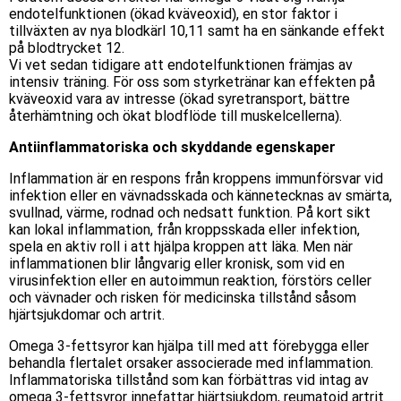
endotelfunktionen (ökad kväveoxid), en stor faktor i
tillväxten av nya blodkärl 10,11 samt ha en sänkande effekt
på blodtrycket 12.
Vi vet sedan tidigare att endotelfunktionen främjas av
intensiv träning. För oss som styrketränar kan effekten på
kväveoxid vara av intresse (ökad syretransport, bättre
återhämtning och ökat blodflöde till muskelcellerna).
Antiinflammatoriska och skyddande egenskaper
Inflammation är en respons från kroppens immunförsvar vid
infektion eller en vävnadsskada och kännetecknas av smärta,
svullnad, värme, rodnad och nedsatt funktion. På kort sikt
kan lokal inflammation, från kroppsskada eller infektion,
spela en aktiv roll i att hjälpa kroppen att läka. Men när
inflammationen blir långvarig eller kronisk, som vid en
virusinfektion eller en autoimmun reaktion, förstörs celler
och vävnader och risken för medicinska tillstånd såsom
hjärtsjukdomar och artrit.
Omega 3-fettsyror kan hjälpa till med att förebygga eller
behandla flertalet orsaker associerade med inflammation.
Inflammatoriska tillstånd som kan förbättras vid intag av
omega 3-fettsyror innefattar hjärtsjukdom, reumatoid artrit