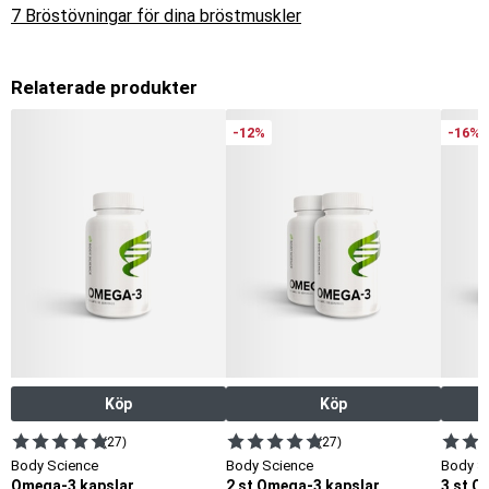
7 Bröstövningar för dina bröstmuskler
Relaterade produkter
-12%
-16%
Köp
Köp
(27)
(27)
Body Science
Body Science
Body S
Omega-3 kapslar
2 st Omega-3 kapslar
3 st O