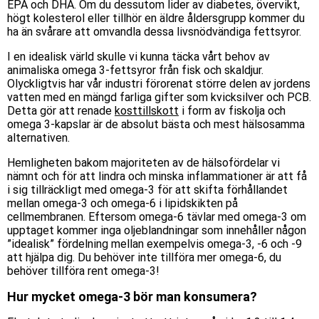
EPA och DHA. Om du dessutom lider av diabetes, övervikt,
högt kolesterol eller tillhör en äldre åldersgrupp kommer du
ha än svårare att omvandla dessa livsnödvändiga fettsyror.
I en idealisk värld skulle vi kunna täcka vårt behov av
animaliska omega 3-fettsyror från fisk och skaldjur.
Olyckligtvis har vår industri förorenat större delen av jordens
vatten med en mängd farliga gifter som kvicksilver och PCB.
Detta gör att renade
kosttillskott
i form av fiskolja och
omega 3-kapslar är de absolut bästa och mest hälsosamma
alternativen.
Hemligheten bakom majoriteten av de hälsofördelar vi
nämnt och för att lindra och minska inflammationer är att få
i sig tillräckligt med omega-3 för att skifta förhållandet
mellan omega-3 och omega-6 i lipidskikten på
cellmembranen. Eftersom omega-6 tävlar med omega-3 om
upptaget kommer inga oljeblandningar som innehåller någon
”idealisk” fördelning mellan exempelvis omega-3, -6 och -9
att hjälpa dig. Du behöver inte tillföra mer omega-6, du
behöver tillföra rent omega-3!
Hur mycket omega-3 bör man konsumera?