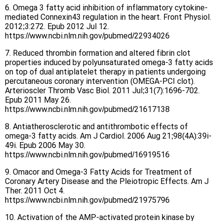
6. Omega 3 fatty acid inhibition of inflammatory cytokine-
mediated Connexin43 regulation in the heart. Front Physiol.
2012;3:272. Epub 2012 Jul 12.
https://www.ncbi.nlm.nih.gov/pubmed/22934026
7. Reduced thrombin formation and altered fibrin clot
properties induced by polyunsaturated omega-3 fatty acids
on top of dual antiplatelet therapy in patients undergoing
percutaneous coronary intervention (OMEGA-PCI clot).
Arterioscler Thromb Vasc Biol. 2011 Jul;31(7):1696-702.
Epub 2011 May 26.
https://www.ncbi.nlm.nih.gov/pubmed/21617138
8. Antiatherosclerotic and antithrombotic effects of
omega-3 fatty acids. Am J Cardiol. 2006 Aug 21;98(4A):39i-
49i. Epub 2006 May 30.
https://www.ncbi.nlm.nih.gov/pubmed/16919516
9. Omacor and Omega-3 Fatty Acids for Treatment of
Coronary Artery Disease and the Pleiotropic Effects. Am J
Ther. 2011 Oct 4.
https://www.ncbi.nlm.nih.gov/pubmed/21975796
10. Activation of the AMP-activated protein kinase by