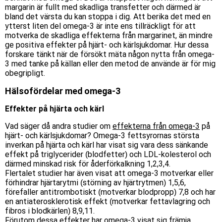
margarin är fullt med skadliga transfetter och därmed är
bland det värsta du kan stoppa i dig. Att berika det med en
ytterst liten del omega-3 är inte ens tillräckligt för att
motverka de skadliga effekterna från margarinet, än mindre
ge positiva effekter på hjärt- och kärlsjukdomar. Hur dessa
forskare tänkt när de försökt mäta någon nytta från omega-
3 med tanke på källan eller den metod de använde är för mig
obegripligt.
Hälsofördelar med omega-3
Effekter på hjärta och kärl
Vad säger då andra studier om
effekterna från omega-3
på
hjärt- och kärlsjukdomar? Omega-3 fettsyrornas största
inverkan på hjärta och kärl har visat sig vara dess sänkande
effekt på triglycerider (blodfetter) och LDL-kolesterol och
därmed minskad risk för åderförkalkning 1,2,3,4.
Flertalet studier har även visat att omega-3 motverkar eller
förhindrar hjärtarytmi (störning av hjärtrytmen) 1,5,6,
förefaller antitrombotiskt (motverkar blodpropp) 7,8 och har
en antiaterosklerotisk effekt (motverkar fettavlagring och
fibros i blodkärlen) 8,9,11.
Förutom dessa effekter har omega-3 visat sig främja