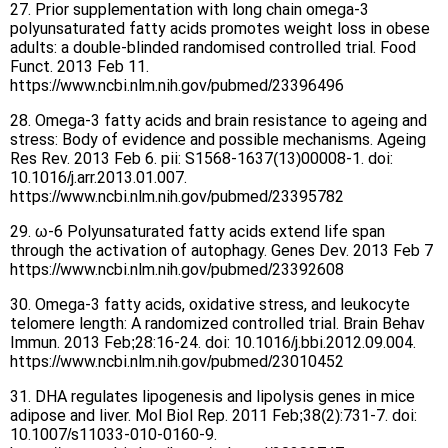
27. Prior supplementation with long chain omega-3
polyunsaturated fatty acids promotes weight loss in obese
adults: a double-blinded randomised controlled trial. Food
Funct. 2013 Feb 11.
https://www.ncbi.nlm.nih.gov/pubmed/23396496
28. Omega-3 fatty acids and brain resistance to ageing and
stress: Body of evidence and possible mechanisms. Ageing
Res Rev. 2013 Feb 6. pii: S1568-1637(13)00008-1. doi:
10.1016/j.arr.2013.01.007.
https://www.ncbi.nlm.nih.gov/pubmed/23395782
29. ω-6 Polyunsaturated fatty acids extend life span
through the activation of autophagy. Genes Dev. 2013 Feb 7
https://www.ncbi.nlm.nih.gov/pubmed/23392608
30. Omega-3 fatty acids, oxidative stress, and leukocyte
telomere length: A randomized controlled trial. Brain Behav
Immun. 2013 Feb;28:16-24. doi: 10.1016/j.bbi.2012.09.004.
https://www.ncbi.nlm.nih.gov/pubmed/23010452
31. DHA regulates lipogenesis and lipolysis genes in mice
adipose and liver. Mol Biol Rep. 2011 Feb;38(2):731-7. doi:
10.1007/s11033-010-0160-9.