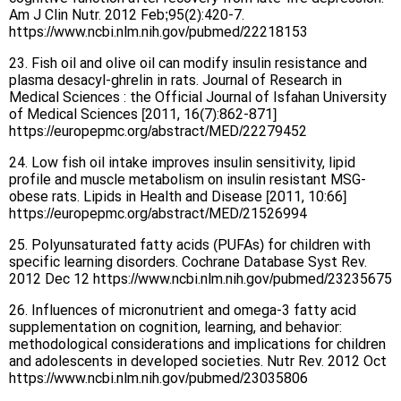
Am J Clin Nutr. 2012 Feb;95(2):420-7.
https://www.ncbi.nlm.nih.gov/pubmed/22218153
23. Fish oil and olive oil can modify insulin resistance and
plasma desacyl-ghrelin in rats. Journal of Research in
Medical Sciences : the Official Journal of Isfahan University
of Medical Sciences [2011, 16(7):862-871]
https://europepmc.org/abstract/MED/22279452
24. Low fish oil intake improves insulin sensitivity, lipid
profile and muscle metabolism on insulin resistant MSG-
obese rats. Lipids in Health and Disease [2011, 10:66]
https://europepmc.org/abstract/MED/21526994
25. Polyunsaturated fatty acids (PUFAs) for children with
specific learning disorders. Cochrane Database Syst Rev.
2012 Dec 12 https://www.ncbi.nlm.nih.gov/pubmed/23235675
26. Influences of micronutrient and omega-3 fatty acid
supplementation on cognition, learning, and behavior:
methodological considerations and implications for children
and adolescents in developed societies. Nutr Rev. 2012 Oct
https://www.ncbi.nlm.nih.gov/pubmed/23035806