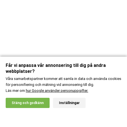
Får vi anpassa vår annonsering till dig på andra
webbplatser?
Våra samarbetspartner kommer att samla in data och använda cookies
för personifiering och mätning vid annonsering till dig.
Läs mer om
hur Google använder personuppgifter.
X
Stäng och godkänn
Inställningar
20% RABATT!
Body Science
99
:-
Daily One