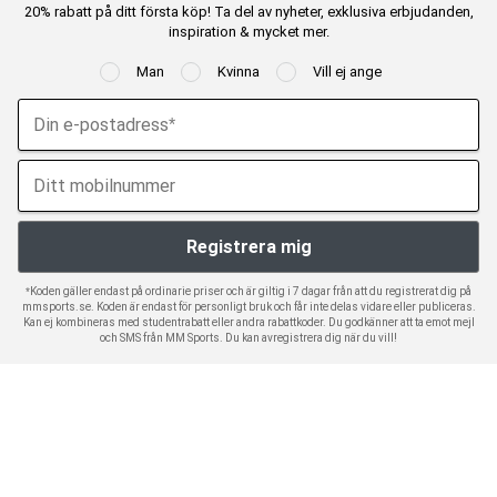
20% rabatt på ditt första köp! Ta del av nyheter, exklusiva erbjudanden,
inspiration & mycket mer.
Man
Kvinna
Vill ej ange
*Koden gäller endast på ordinarie priser och är giltig i 7 dagar från att du registrerat dig på
mmsports.se. Koden är endast för personligt bruk och får inte delas vidare eller publiceras.
Kan ej kombineras med studentrabatt eller andra rabattkoder. Du godkänner att ta emot mejl
och SMS från MM Sports. Du kan avregistrera dig när du vill!