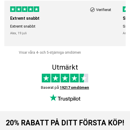
Verifierat
Extremt snabbt
Sna
Extremt snabbt
Snab
Alex,
19 juli
Anni
Visar våra 4- och 5-stjärniga omdömen
Utmärkt
Baserat på
19217 omdömen
20% RABATT PÅ DITT FÖRSTA KÖP!