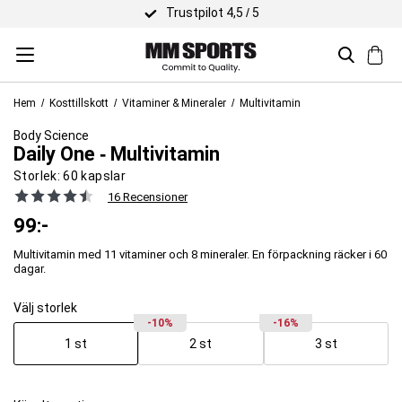
Trustpilot 4,5 / 5
Hem
Kosttillskott
Vitaminer & Mineraler
Multivitamin
Body Science
Daily One ‐ Multivitamin
Storlek:
60 kapslar
16 Recensioner
99
:-
Multivitamin med 11 vitaminer och 8 mineraler. En förpackning räcker i 60
dagar.
Välj storlek
-10%
-16%
1 st
2 st
3 st