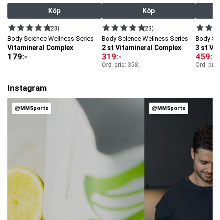
Köp
Köp
(23)
(23)
Body Science Wellness Series
Body Science Wellness Series
Body Sc
Vitamineral Complex
2 st Vitamineral Complex
3 st Vi
179
:-
319
:-
459
:-
Ord. pris:
358
:-
Ord. pris
Instagram
@MMSports
@MMSports