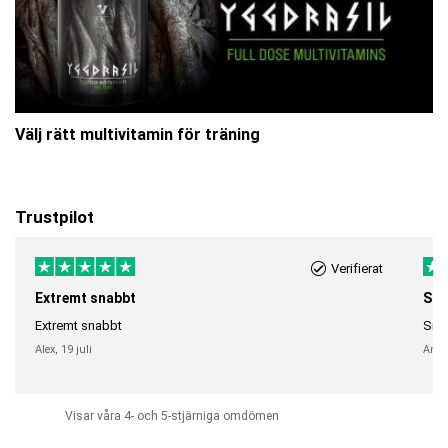
Välj rätt multivitamin för träning
Trustpilot
Verifierat
Extremt snabbt
Sna
Extremt snabbt
Snab
Alex,
19 juli
Anni
Visar våra 4- och 5-stjärniga omdömen