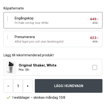
Köpalternativ
Engångsköp
449
:-
Fri frakt vid köp över 499kr
498:-
Prenumerera
423
:-
Alltid lägst pris och utan bindningstid
498
:-
Lägg till rekommenderad produkt
Original Shaker, White
Pris:
59
:-
Antal
produkter
LÄGG I KUNDVAGN
−
+
I webblager – skickas måndag 10/8