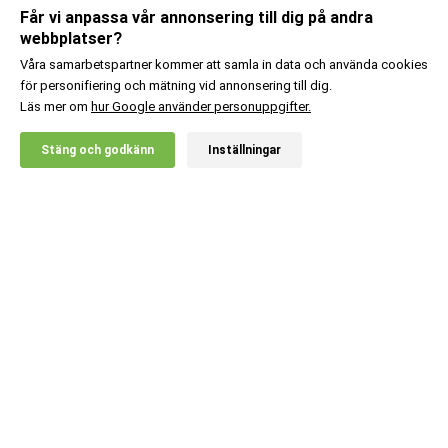
Får vi anpassa vår annonsering till dig på andra
webbplatser?
Våra samarbetspartner kommer att samla in data och använda cookies
för personifiering och mätning vid annonsering till dig.
Läs mer om
hur Google använder personuppgifter.
X
Stäng och godkänn
Inställningar
20% RABATT!
Viking Power
449
:-
2st Yggdrasil Komplett
Ord. pris:
498
:-
multivitamin
Lägg i kundvagn
Kundsupport
Information