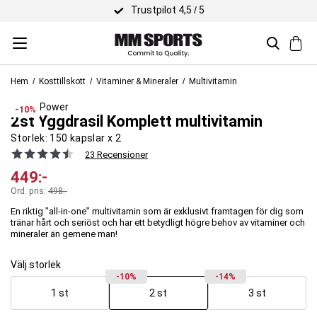
Trustpilot 4,5 / 5
Hem
Kosttillskott
Vitaminer & Mineraler
Multivitamin
Viking Power
-10%
2st Yggdrasil Komplett multivitamin
Storlek:
150 kapslar x 2
23 Recensioner
449
:-
Ord. pris:
498
:-
En riktig "all-in-one" multivitamin som är exklusivt framtagen för dig som
tränar hårt och seriöst och har ett betydligt högre behov av vitaminer och
mineraler än gemene man!
Välj storlek
-10%
-14%
1 st
2 st
3 st