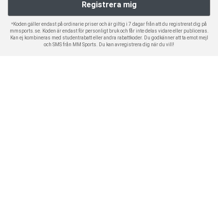
*Koden gäller endast på ordinarie priser och är giltig i 7 dagar från att du registrerat dig på
mmsports.se. Koden är endast för personligt bruk och får inte delas vidare eller publiceras.
Kan ej kombineras med studentrabatt eller andra rabattkoder. Du godkänner att ta emot mejl
och SMS från MM Sports. Du kan avregistrera dig när du vill!