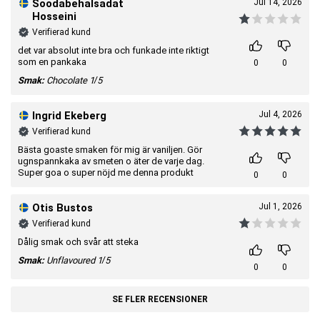
Soodabehalsadat
Jul 14, 2026
Tillverkare:
Body Science
Hosseini
EAN:
7650044508234
Verifierad kund
det var absolut inte bra och funkade inte riktigt
som en pankaka
0
0
Smak:
Chocolate
1/5
Ingrid Ekeberg
Jul 4, 2026
Verifierad kund
Bästa goaste smaken för mig är vaniljen. Gör
ugnspannkaka av smeten o äter de varje dag.
Super goa o super nöjd me denna produkt
0
0
Otis Bustos
Jul 1, 2026
Verifierad kund
Dålig smak och svår att steka
Smak:
Unflavoured
1/5
0
0
SE FLER RECENSIONER