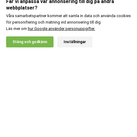
Får vi anpassa vår annonsering till dig på andra
webbplatser?
Våra samarbetspartner kommer att samla in data och använda cookies
för personifiering och mätning vid annonsering till dig.
Läs mer om
hur Google använder personuppgifter.
X
Stäng och godkänn
Inställningar
20% RABATT!
Body Science
259
:-
Protein Waffle & Pancake
Mix
Lägg i kundvagn
Kundsupport
Information