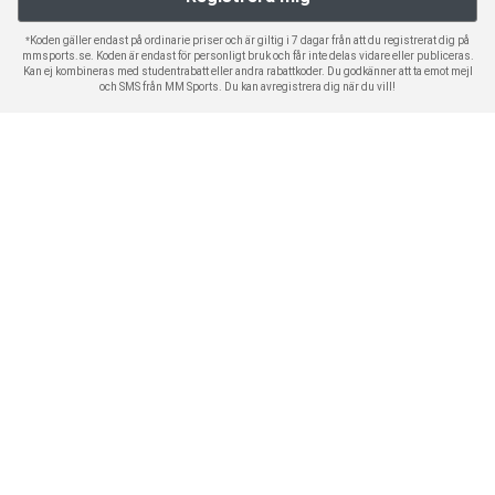
*Koden gäller endast på ordinarie priser och är giltig i 7 dagar från att du registrerat dig på
mmsports.se. Koden är endast för personligt bruk och får inte delas vidare eller publiceras.
Kan ej kombineras med studentrabatt eller andra rabattkoder. Du godkänner att ta emot mejl
och SMS från MM Sports. Du kan avregistrera dig när du vill!