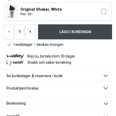
Original Shaker, White
Pris:
59
:-
Antal
produkter
LÄGG I KUNDVAGN
−
+
I webblager – skickas imorgon
Köp nu, betala inom 30 dagar
Snabb och säker betalning
Se butikslager & reservera i butik
Produktjämförelse
Beskrivning
Gör proteinpannkakor snabbt och gott