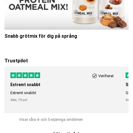
Snabb grötmix för dig på språng
Trustpilot
Verifierat
Extremt snabbt
Sna
Extremt snabbt
Snab
Alex,
19 juli
Anni
Visar våra 4- och 5-stjärniga omdömen