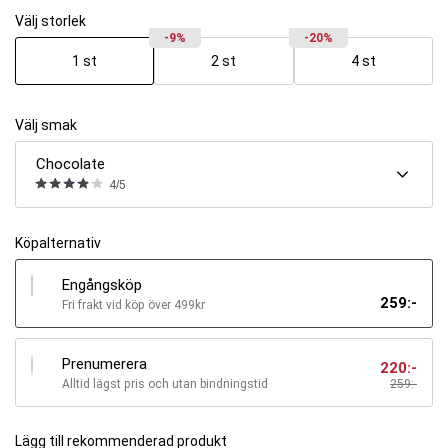
Välj storlek
-9%
-20%
1 st
2 st
4 st
Välj smak
Chocolate
4/5
Köpalternativ
Engångsköp
259
:-
Fri frakt vid köp över 499kr
Prenumerera
220
:-
Alltid lägst pris och utan bindningstid
259
:-
Lägg till rekommenderad produkt