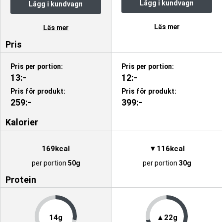
Lägg i kundvagn
Lägg i kundvagn
Läs mer
Läs mer
Pris
Pris per portion:
Pris per portion:
13:-
12:-
Pris för produkt:
Pris för produkt:
259:-
399:-
Kalorier
169kcal
▼116kcal
per portion
50g
per portion
30g
Protein
14g
▲22g