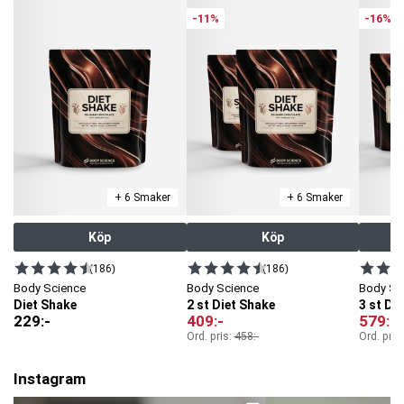
-11%
-16%
+ 6 Smaker
+ 6 Smaker
Köp
Köp
(186)
(186)
Body Science
Body Science
Body Sc
Diet Shake
2 st Diet Shake
3 st Di
229
:-
409
:-
579
:-
Ord. pris:
458
:-
Ord. pris
Instagram