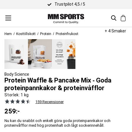
Snabb lev
+ 4 Smaker
Hem
Kosttillskott
Protein
Proteinfrukost
Body Science
Protein Waffle & Pancake Mix ‐ Goda
proteinpannkakor & proteinvåfflor
Storlek:
1 kg
159 Recensioner
259
:-
Nu kan du snabbt och enkelt göra goda proteinpannkakor och
proteinvåfflor med hög proteinhalt och lågt sockerinnehåll.