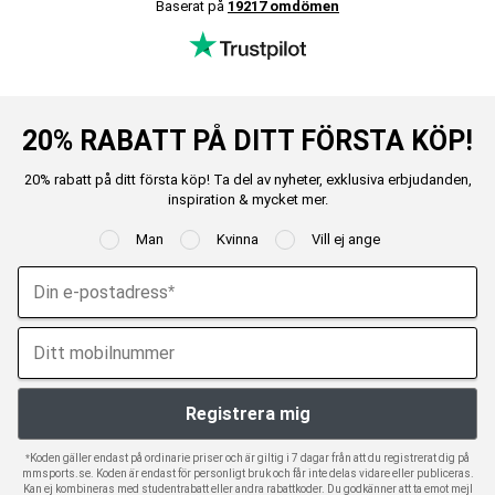
Baserat på
19217 omdömen
Innehåll per portion 25 gram:
Beta-alanin
5000 mg
L-arginin-alfa-ketoglutarat (AAKG)
3000 mg
L-citrullinmalat
3000 mg
20% RABATT PÅ DITT FÖRSTA KÖP!
Taurin
2000 mg
Acetyl-l-karnitin (ALC)
1500 mg
20% rabatt på ditt första köp! Ta del av nyheter, exklusiva erbjudanden,
L-tyrosin
1500 mg
inspiration & mycket mer.
Betain
1000 mg
Man
Kvinna
Vill ej ange
Glycin
1000 mg
Koffein
300 mg
Glukoronolakton
100 mg
*Koden gäller endast på ordinarie priser och är giltig i 7 dagar från att du registrerat dig på
mmsports.se. Koden är endast för personligt bruk och får inte delas vidare eller publiceras.
Kan ej kombineras med studentrabatt eller andra rabattkoder. Du godkänner att ta emot mejl