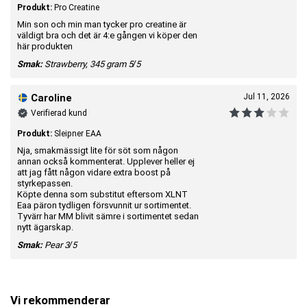
Produkt:
Pro Creatine
Min son och min man tycker pro creatine är
Innehåll per portion 11,5 g.
väldigt bra och det är 4:e gången vi köper den
här produkten
Kreatinmonohydrat
5000 mg
Smak:
Strawberry, 345 gram
5/5
L-citrullinmalat
4000 mg
-varav l-citrullin
2000 mg
Caroline
Jul 11, 2026
Natriumvätekarbonat
500 mg
Verifierad kund
Kalium
60 mg 3 %*
Produkt:
Sleipner EAA
Klorid
56 mg 7 %*
Nja, smakmässigt lite för söt som någon
Kalcium
112 mg 14 %*
annan också kommenterat. Upplever heller ej
att jag fått någon vidare extra boost på
Fosfor
126 mg 18 %*
styrkepassen.
Magnesium
64 mg 17 %*
Köpte denna som substitut eftersom XLNT
Eaa päron tydligen försvunnit ur sortimentet.
Tyvärr har MM blivit sämre i sortimentet sedan
nytt ägarskap.
* för märkningsändamål procent av dagligt referensintag enligt EU.
Smak:
Pear
3/5
Viking Power Sleipner Intra Battle Formula Pear
Kosttillskott. Innehåller sötningsmedel.
Nettovikt:
420 g (21 portioner).
Portionsstorlek:
19,8 g (~1 skopa).
Vi rekommenderar