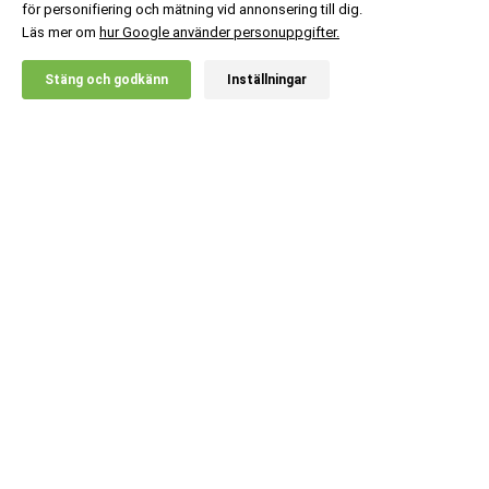
för personifiering och mätning vid annonsering till dig.
Läs mer om
hur Google använder personuppgifter.
X
Stäng och godkänn
Inställningar
20% RABATT!
Kundsupport
Information
Populära kategorier