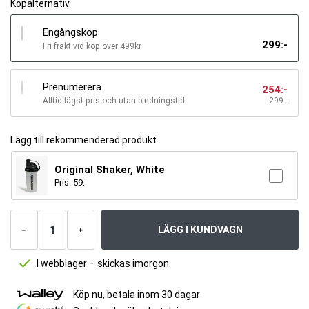
Köpalternativ
Engångsköp
299
:-
Fri frakt vid köp över 499kr
Prenumerera
254
:-
Alltid lägst pris och utan bindningstid
299
:-
Lägg till rekommenderad produkt
Original Shaker, White
Pris:
59
:-
Antal
produkter
LÄGG I KUNDVAGN
−
+
I webblager – skickas imorgon
Köp nu, betala inom 30 dagar