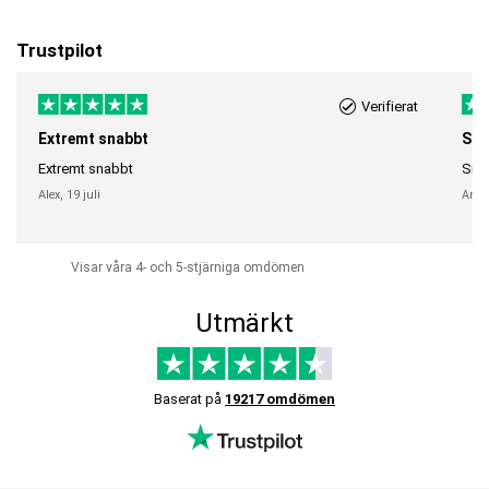
Trustpilot
Verifierat
Extremt snabbt
Sna
Extremt snabbt
Snab
Alex,
19 juli
Anni
Visar våra 4- och 5-stjärniga omdömen
Utmärkt
Baserat på
19217 omdömen