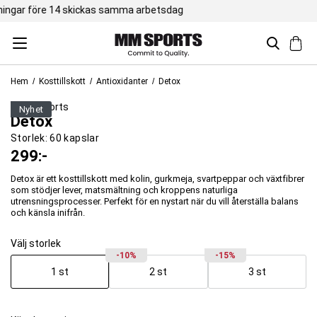
Trustpilot 4,5 / 5
Hem
Kosttillskott
Antioxidanter
Detox
XLNT Sports
nyhet
Detox
Storlek:
60 kapslar
299
:-
Detox är ett kosttillskott med kolin, gurkmeja, svartpeppar och växtfibrer
som stödjer lever, matsmältning och kroppens naturliga
utrensningsprocesser. Perfekt för en nystart när du vill återställa balans
och känsla inifrån.
Välj storlek
-10%
-15%
1 st
2 st
3 st