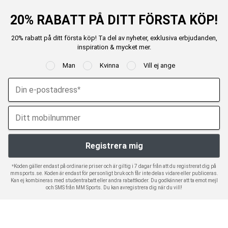
20% RABATT PÅ DITT FÖRSTA KÖP!
20% rabatt på ditt första köp! Ta del av nyheter, exklusiva erbjudanden,
inspiration & mycket mer.
Man
Kvinna
Vill ej ange
*Koden gäller endast på ordinarie priser och är giltig i 7 dagar från att du registrerat dig på
mmsports.se. Koden är endast för personligt bruk och får inte delas vidare eller publiceras.
Kan ej kombineras med studentrabatt eller andra rabattkoder. Du godkänner att ta emot mejl
och SMS från MM Sports. Du kan avregistrera dig när du vill!